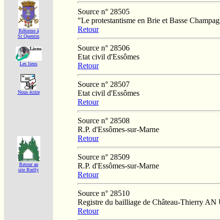
Source n° 28505
"Le protestantisme en Brie et Basse Champag
Retour
Réforme á
St Quentin
Source n° 28506
Etat civil d'Essômes
Les liens
Retour
Source n° 28507
Etat civil d'Essômes
Nous écrire
Retour
Source n° 28508
R.P. d'Essômes-sur-Marne
Retour
Source n° 28509
R.P. d'Essômes-sur-Marne
Retour au
site Rœlly
Retour
Source n° 28510
Registre du bailliage de Château-Thierry AN
Retour