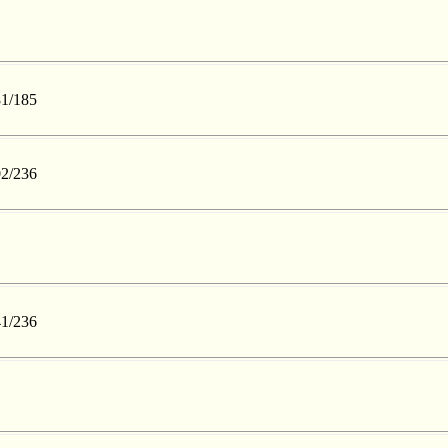
81/185
02/236
41/236