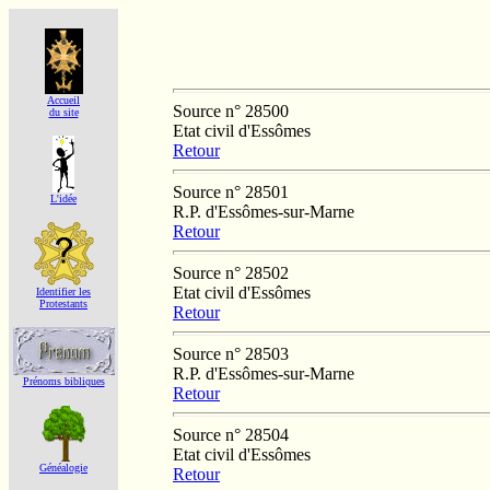
Accueil
Source n° 28500
du site
Etat civil d'Essômes
Retour
Source n° 28501
L'idée
R.P. d'Essômes-sur-Marne
Retour
Source n° 28502
Etat civil d'Essômes
Identifier les
Protestants
Retour
Source n° 28503
R.P. d'Essômes-sur-Marne
Prénoms bibliques
Retour
Source n° 28504
Etat civil d'Essômes
Généalogie
Retour