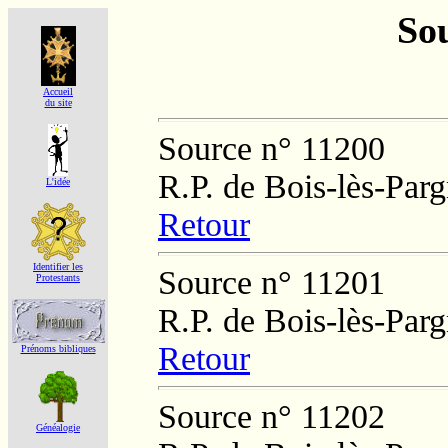
Sou
Accueil
du site
Source n° 11200
R.P. de Bois-lès-Par
L'idée
Retour
Identifier les
Source n° 11201
Protestants
R.P. de Bois-lès-Par
Retour
Prénoms bibliques
Source n° 11202
Généalogie