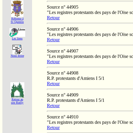
Source n° 44905
"Les registres protestants des pays de l'Oise
Retour
Réforme á
St Quentin
Source n° 44906
"Les registres protestants des pays de l'Oise
Les liens
Retour
Source n° 44907
"Les registres protestants des pays de l'Oise
Nous écrire
Retour
Source n° 44908
R.P. protestants d'Amiens I 5/1
Retour
Source n° 44909
R.P. protestants d'Amiens I 5/1
Retour au
site Rœlly
Retour
Source n° 44910
"Les registres protestants des pays de l'Oise
Retour