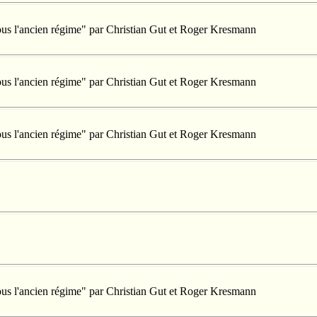
 sous l'ancien régime" par Christian Gut et Roger Kresmann
 sous l'ancien régime" par Christian Gut et Roger Kresmann
 sous l'ancien régime" par Christian Gut et Roger Kresmann
 sous l'ancien régime" par Christian Gut et Roger Kresmann