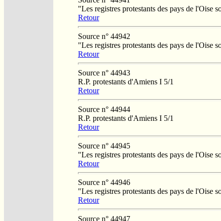
"Les registres protestants des pays de l'Oise
Retour
Source n° 44942
"Les registres protestants des pays de l'Oise
Retour
Source n° 44943
R.P. protestants d'Amiens I 5/1
Retour
Source n° 44944
R.P. protestants d'Amiens I 5/1
Retour
Source n° 44945
"Les registres protestants des pays de l'Oise
Retour
Source n° 44946
"Les registres protestants des pays de l'Oise
Retour
Source n° 44947