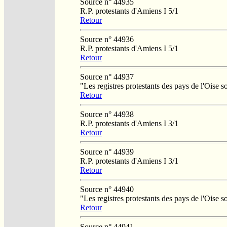
Source n° 44935
R.P. protestants d'Amiens I 5/1
Retour
Source n° 44936
R.P. protestants d'Amiens I 5/1
Retour
Source n° 44937
"Les registres protestants des pays de l'Oise
Retour
Source n° 44938
R.P. protestants d'Amiens I 3/1
Retour
Source n° 44939
R.P. protestants d'Amiens I 3/1
Retour
Source n° 44940
"Les registres protestants des pays de l'Oise
Retour
Source n° 44941