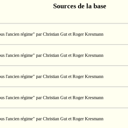
Sources de la base
 sous l'ancien régime" par Christian Gut et Roger Kresmann
 sous l'ancien régime" par Christian Gut et Roger Kresmann
 sous l'ancien régime" par Christian Gut et Roger Kresmann
 sous l'ancien régime" par Christian Gut et Roger Kresmann
 sous l'ancien régime" par Christian Gut et Roger Kresmann