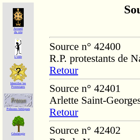
Sou
Accueil
du site
Source n° 42400
R.P. protestants de 
L'idée
Retour
Identifier les
Source n° 42401
Protestants
Arlette Saint-George
Retour
Prénoms bibliques
Source n° 42402
Généalogie