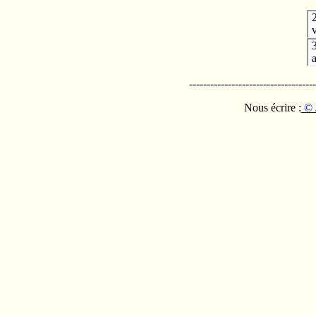
v
------------------------------------
Nous écrire :
© 