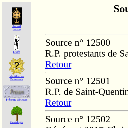
Sou
Accueil
du site
Source n° 12500
R.P. protestants de 
L'idée
Retour
Identifier les
Source n° 12501
Protestants
R.P. de Saint-Quenti
Retour
Prénoms bibliques
Source n° 12502
Généalogie