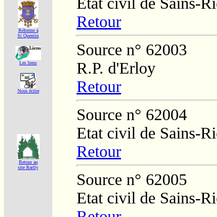
Etat civil de Sains-
Retour
Réforme á
St Quentin
Source n° 62003
R.P. d'Erloy
Les liens
Retour
Nous écrire
Source n° 62004
Etat civil de Sains-
Retour
Retour au
site Rœlly
Source n° 62005
Etat civil de Sains-
Retour