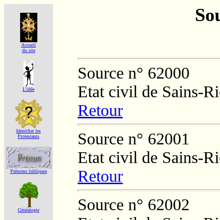
Sou
Accueil
du site
Source n° 62000
Etat civil de Sains-
L'idée
Retour
Identifier les
Source n° 62001
Protestants
Etat civil de Sains-
Retour
Prénoms bibliques
Source n° 62002
Généalogie