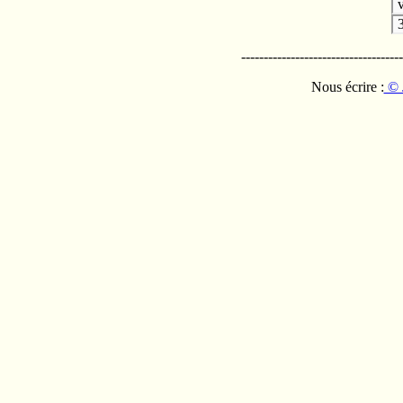
v
------------------------------------
Nous écrire :
© 