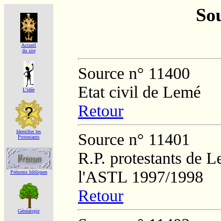
Sou
Accueil
du site
Source n° 11400
Etat civil de Lemé
L'idée
Retour
Identifier les
Source n° 11401
Protestants
R.P. protestants de L
l'ASTL 1997/1998
Prénoms bibliques
Retour
Généalogie