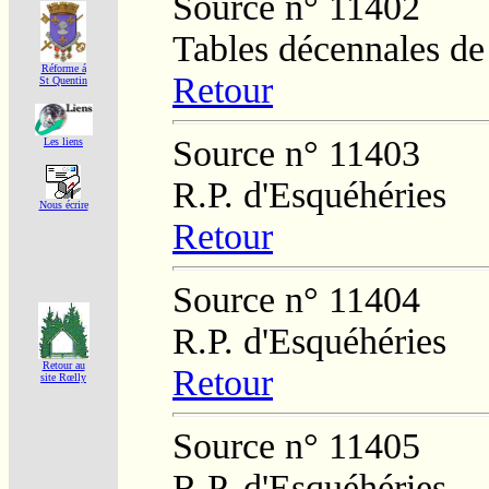
Source n° 11402
Tables décennales d
Réforme á
Retour
St Quentin
Source n° 11403
Les liens
R.P. d'Esquéhéries
Nous écrire
Retour
Source n° 11404
R.P. d'Esquéhéries
Retour au
Retour
site Rœlly
Source n° 11405
R.P. d'Esquéhéries