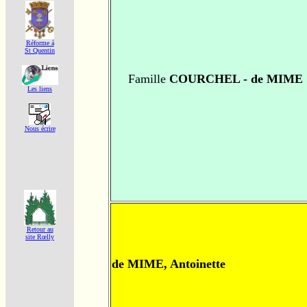
Réforme á
St Quentin
Famille
COURCHEL - de MIME
Les liens
Nous écrire
Retour au
site Rœlly
de MIME, Antoinette