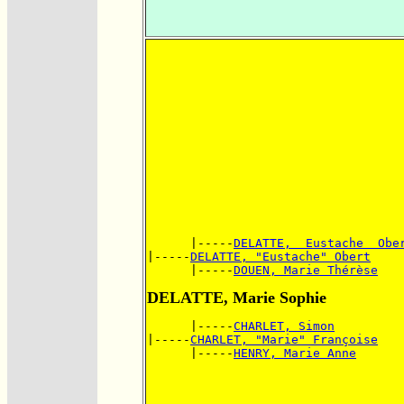
      |-----
DELATTE,  Eustache  Obe
|-----
DELATTE, "Eustache" Obert
      |-----
DOUEN, Marie Thérèse
DELATTE, Marie Sophie
      |-----
CHARLET, Simon
|-----
CHARLET, "Marie" Françoise
      |-----
HENRY, Marie Anne