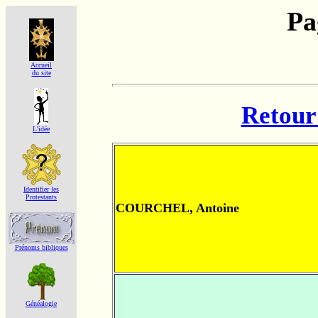
Pa
Accueil
du site
Retour 
L'idée
Identifier les
Protestants
COURCHEL, Antoine
Prénoms bibliques
Généalogie