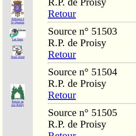
R.P. de Proisy
Retour
Réforme á
St Quentin
Source n° 51503
R.P. de Proisy
Les liens
Retour
Nous écrire
Source n° 51504
R.P. de Proisy
Retour
Retour au
site Rœlly
Source n° 51505
R.P. de Proisy
Retour