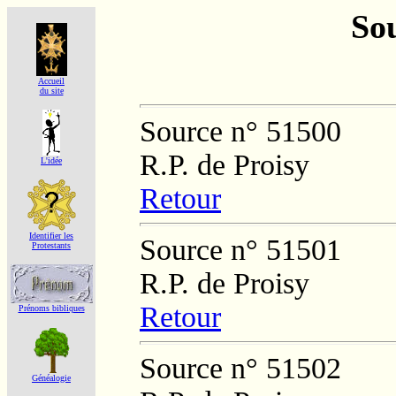
Sou
Accueil
du site
Source n° 51500
R.P. de Proisy
L'idée
Retour
Identifier les
Source n° 51501
Protestants
R.P. de Proisy
Retour
Prénoms bibliques
Source n° 51502
Généalogie