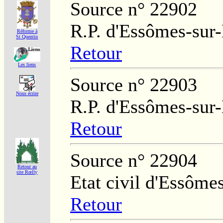
Source n° 22902
R.P. d'Essômes-sur
Réforme á
St Quentin
Retour
Les liens
Source n° 22903
Nous écrire
R.P. d'Essômes-sur
Retour
Source n° 22904
Retour au
site Rœlly
Etat civil d'Essôme
Retour