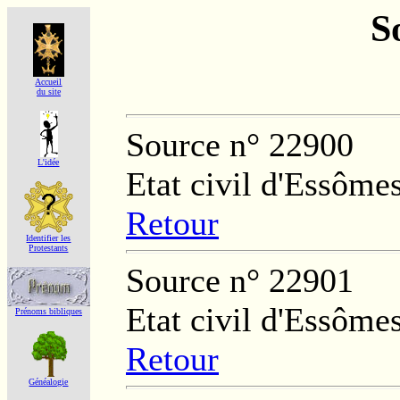
S
Accueil
du site
Source n° 22900
L'idée
Etat civil d'Essôme
Retour
Identifier les
Protestants
Source n° 22901
Etat civil d'Essôme
Prénoms bibliques
Retour
Généalogie