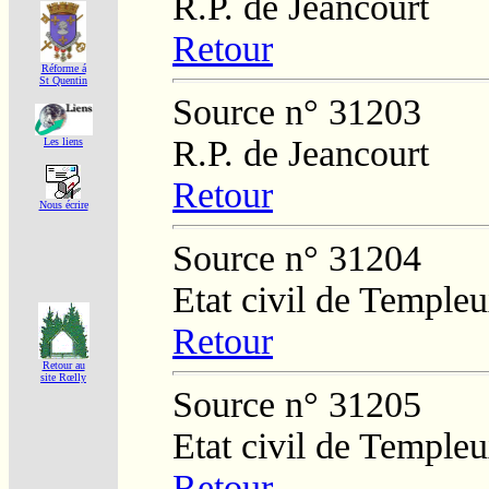
R.P. de Jeancourt
Retour
Réforme á
St Quentin
Source n° 31203
R.P. de Jeancourt
Les liens
Retour
Nous écrire
Source n° 31204
Etat civil de Temple
Retour
Retour au
site Rœlly
Source n° 31205
Etat civil de Temple
Retour