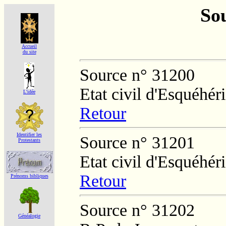
Sou
Accueil
du site
Source n° 31200
Etat civil d'Esquéhér
L'idée
Retour
Identifier les
Source n° 31201
Protestants
Etat civil d'Esquéhér
Retour
Prénoms bibliques
Source n° 31202
Généalogie