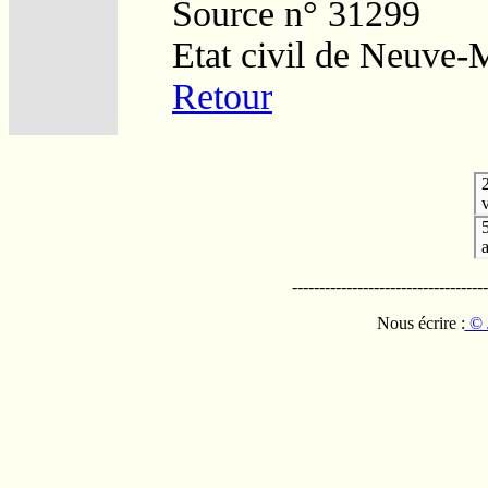
Source n° 31299
Etat civil de Neuve-
Retour
v
------------------------------------
Nous écrire :
© 