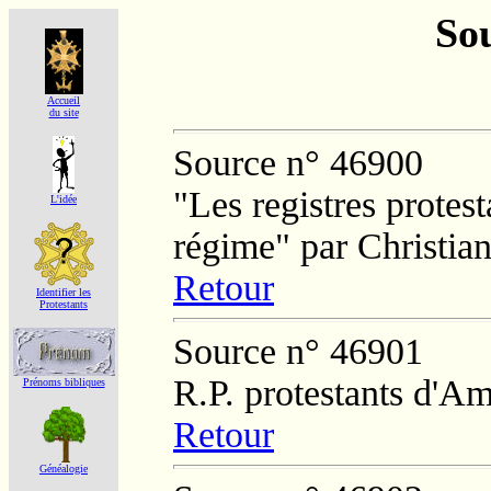
Sou
Accueil
du site
Source n° 46900
"Les registres protest
L'idée
régime" par Christi
Retour
Identifier les
Protestants
Source n° 46901
R.P. protestants d'Am
Prénoms bibliques
Retour
Généalogie