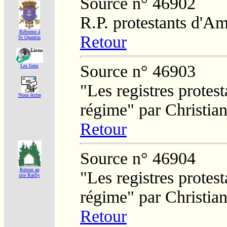
Source n° 46902
R.P. protestants d'Am
Réforme á
Retour
St Quentin
Source n° 46903
Les liens
"Les registres protest
Nous écrire
régime" par Christi
Retour
Source n° 46904
Retour au
"Les registres protest
site Rœlly
régime" par Christi
Retour