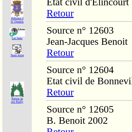
Etat civil d'Elincourt
Retour
Réforme á
St Quentin
Source n° 12603
Jean-Jacques Benoit
Les liens
Retour
Nous écrire
Source n° 12604
Etat civil de Bonnevi
Retour
Retour au
site Rœlly
Source n° 12605
B. Benoit 2002
Retour