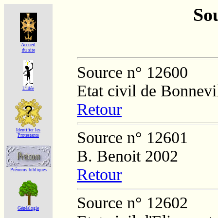
Sou
Accueil
du site
Source n° 12600
Etat civil de Bonnevi
L'idée
Retour
Identifier les
Source n° 12601
Protestants
B. Benoit 2002
Retour
Prénoms bibliques
Source n° 12602
Généalogie