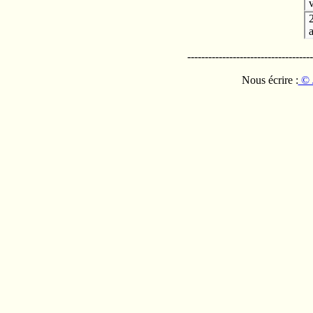
v
------------------------------------
Nous écrire :
© 