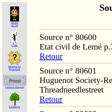
Sou
Accueil
du site
Source n° 80600
Etat civil de Lemé p
L'idée
Retour
Identifier les
Source n° 80601
Protestants
Huguenot Society-Regi
Threadneedlestreet
Prénoms bibliques
Retour
Généalogie