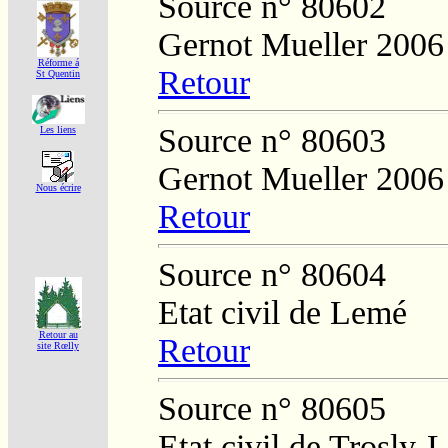
Source n° 80602
Gernot Mueller 2006
Réforme á
Retour
St Quentin
Source n° 80603
Les liens
Gernot Mueller 2006
Nous écrire
Retour
Source n° 80604
Etat civil de Lemé
Retour au
Retour
site Rœlly
Source n° 80605
Etat civil de Trosly-L