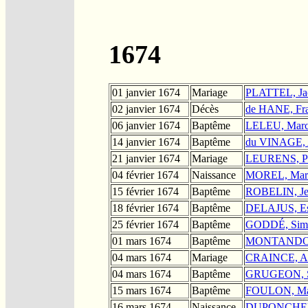
1674
01 janvier 1674
Mariage
PLATTEL, Ja
02 janvier 1674
Décès
de HANE, Fra
06 janvier 1674
Baptême
LELEU, Marc
14 janvier 1674
Baptême
du VINAGE, 
21 janvier 1674
Mariage
LEURENS, Phi
04 février 1674
Naissance
MOREL, Mari
15 février 1674
Baptême
ROBELIN, Je
18 février 1674
Baptême
DELAJUS, Est
25 février 1674
Baptême
GODDÉ, Simé
01 mars 1674
Baptême
MONTANDON
04 mars 1674
Mariage
CRAINCE, Ab
04 mars 1674
Baptême
GRUGEON, S
15 mars 1674
Baptême
FOULON, Mar
16 mars 1674
Naissance
DUPONCHEL,