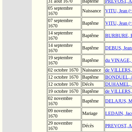
31 août 1670
Baptême
PREVOST, Ab
05 septembre
Naissance
VITU, Jean (
°
1670
07 septembre
Baptême
VITU, Jean (
°
1670
14 septembre
Baptême
BURBURE, El
1670
14 septembre
Baptême
DEBUS, Jean
1670
19 septembre
Baptême
du VINAGE, 
1670
02 octobre 1670
Naissance
de VILLERS, 
12 octobre 1670
Baptême
BONDUEL, A
12 octobre 1670
Décès
DUHAMEL, S
19 octobre 1670
Baptême
de VILLERS, 
02 novembre
Baptême
DELAJUS, Ma
1670
09 novembre
Mariage
LEDAIN, Jacq
1670
29 novembre
Décès
PREVOST, Ab
1670