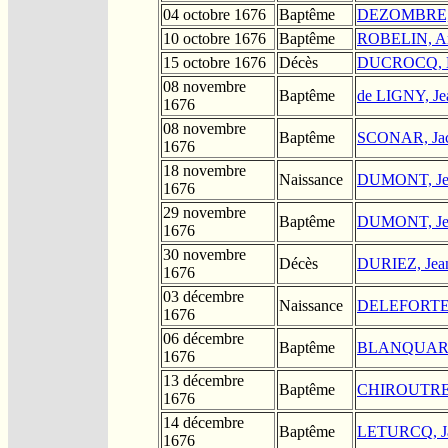
04 octobre 1676
Baptême
DEZOMBRE, 
10 octobre 1676
Baptême
ROBELIN, An
15 octobre 1676
Décès
DUCROCQ, El
08 novembre
Baptême
de LIGNY, Je
1676
08 novembre
Baptême
SCONAR, Jac
1676
18 novembre
Naissance
DUMONT, Jea
1676
29 novembre
Baptême
DUMONT, Jea
1676
30 novembre
Décès
DURIEZ, Jean
1676
03 décembre
Naissance
DELEFORTERI
1676
06 décembre
Baptême
BLANQUART,
1676
13 décembre
Baptême
CHIROUTRE,
1676
14 décembre
Baptême
LETURCQ, Ja
1676