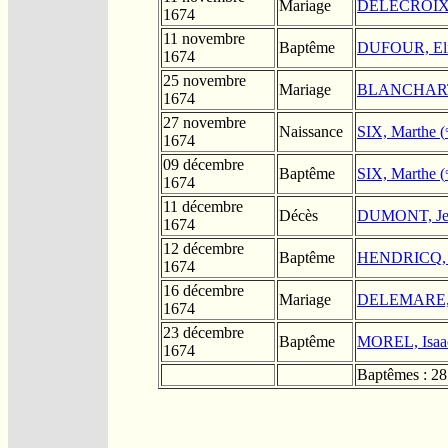
Mariage
DELECROIX, 
1674
11 novembre
Baptême
DUFOUR, Elis
1674
25 novembre
Mariage
BLANCHART,
1674
27 novembre
Naissance
SIX, Marthe (
1674
09 décembre
Baptême
SIX, Marthe (
1674
11 décembre
Décès
DUMONT, Je
1674
12 décembre
Baptême
HENDRICQ, I
1674
16 décembre
Mariage
DELEMARE, I
1674
23 décembre
Baptême
MOREL, Isaac
1674
Baptêmes : 28 