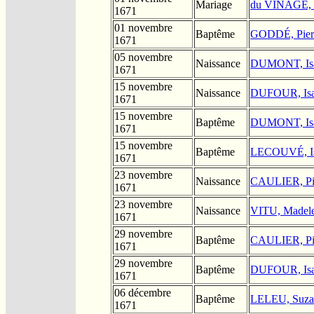
Mariage
du VINAGE, J
1671
01 novembre
Baptême
GODDÉ, Pierr
1671
05 novembre
Naissance
DUMONT, Isa
1671
15 novembre
Naissance
DUFOUR, Isa
1671
15 novembre
Baptême
DUMONT, Isa
1671
15 novembre
Baptême
LECOUVÉ, Is
1671
23 novembre
Naissance
CAULIER, Pie
1671
23 novembre
Naissance
VITU, Madele
1671
29 novembre
Baptême
CAULIER, Pie
1671
29 novembre
Baptême
DUFOUR, Isa
1671
06 décembre
Baptême
LELEU, Suza
1671