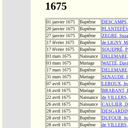
1675
01 janvier 1675
Baptême
DESCAMPS, P
20 janvier 1675
Baptême
PLANTEFÈVR
27 janvier 1675
Baptême
ZEGRE, Suza
17 février 1675
Baptême
de LIGNY, Ma
17 février 1675
Baptême
SQUEPRÉ, Pie
03 mars 1675
Naissance
DELEMARE, M
03 mars 1675
Mariage
WATTÉ, Davi
17 mars 1675
Baptême
DELEMARE, M
31 mars 1675
Mariage
SENAUDE, He
07 avril 1675
Baptême
LEROUX, Jea
16 avril 1675
Mariage
BRABANT, Is
22 avril 1675
Naissance
de VILLERS, 
26 avril 1675
Naissance
CAULIER, Da
28 avril 1675
Baptême
DESGARDINS
28 avril 1675
Baptême
DUFOUR, Jea
28 avril 1675
Baptême
de VILLERS, 