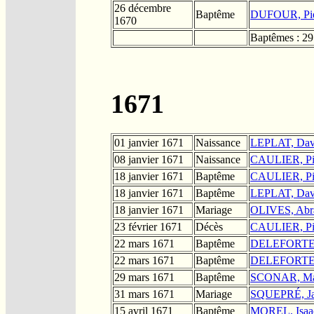
26 décembre
Baptême
DUFOUR, Pie
1670
Baptêmes : 29 
1671
01 janvier 1671
Naissance
LEPLAT, Dav
08 janvier 1671
Naissance
CAULIER, Pie
18 janvier 1671
Baptême
CAULIER, Pie
18 janvier 1671
Baptême
LEPLAT, Dav
18 janvier 1671
Mariage
OLIVES, Abr
23 février 1671
Décès
CAULIER, Pie
22 mars 1671
Baptême
DELEFORTERI
22 mars 1671
Baptême
DELEFORTERI
29 mars 1671
Baptême
SCONAR, Mar
31 mars 1671
Mariage
SQUEPRÉ, Ja
15 avril 1671
Baptême
MOREL, Isaac