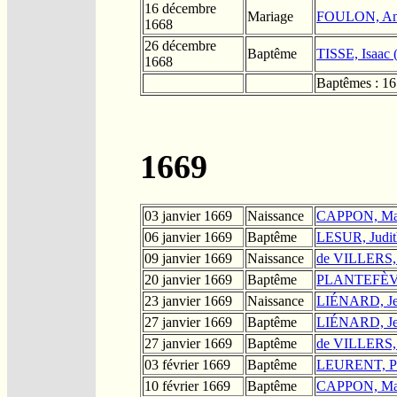
16 décembre
Mariage
FOULON, Ant
1668
26 décembre
Baptême
TISSE, Isaac 
1668
Baptêmes : 16 
1669
03 janvier 1669
Naissance
CAPPON, Mar
06 janvier 1669
Baptême
LESUR, Judit
09 janvier 1669
Naissance
de VILLERS, 
20 janvier 1669
Baptême
PLANTEFÈVRE
23 janvier 1669
Naissance
LIÉNARD, Je
27 janvier 1669
Baptême
LIÉNARD, Je
27 janvier 1669
Baptême
de VILLERS, 
03 février 1669
Baptême
LEURENT, Pie
10 février 1669
Baptême
CAPPON, Mar