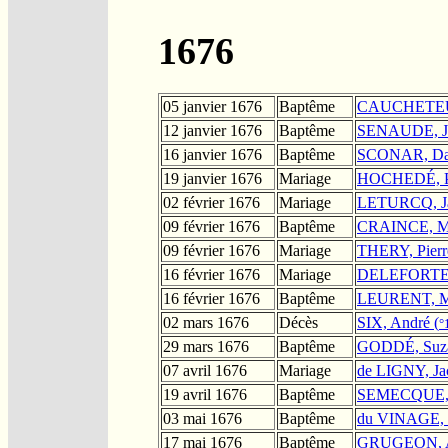
1676
05 janvier 1676
Baptême
CAUCHETEUX
12 janvier 1676
Baptême
SENAUDE, Ja
16 janvier 1676
Baptême
SCONAR, Dan
19 janvier 1676
Mariage
HOCHEDÉ, Pi
02 février 1676
Mariage
LETURCQ, Ja
09 février 1676
Baptême
CRAINCE, Ma
09 février 1676
Mariage
THERY, Pierr
16 février 1676
Mariage
DELEFORTERI
16 février 1676
Baptême
LEURENT, Ma
02 mars 1676
Décès
SIX, André (
°
29 mars 1676
Baptême
GODDÉ, Suza
07 avril 1676
Mariage
de LIGNY, Ja
19 avril 1676
Baptême
SEMECQUE, J
03 mai 1676
Baptême
du VINAGE, 
17 mai 1676
Baptême
GRUGEON, A