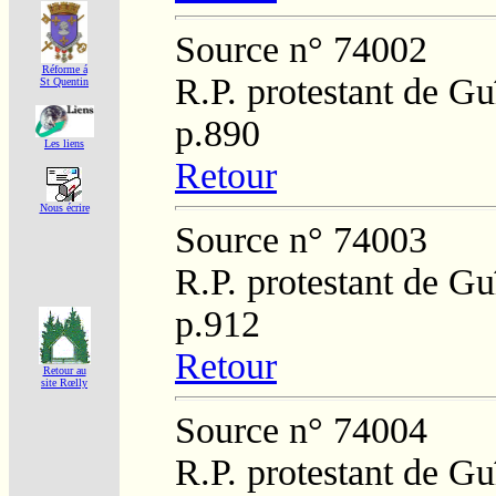
Source n° 74002
Réforme á
R.P. protestant de Gu
St Quentin
p.890
Les liens
Retour
Nous écrire
Source n° 74003
R.P. protestant de Gu
p.912
Retour
Retour au
site Rœlly
Source n° 74004
R.P. protestant de Gu