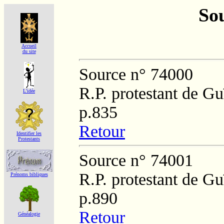
Sou
Accueil
du site
Source n° 74000
R.P. protestant de Gu
L'idée
p.835
Retour
Identifier les
Protestants
Source n° 74001
R.P. protestant de Gu
Prénoms bibliques
p.890
Retour
Généalogie