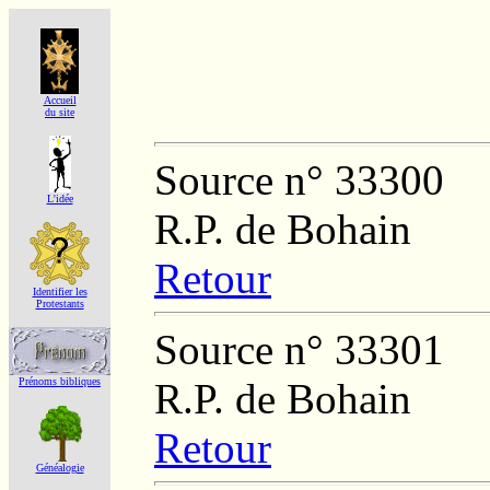
Accueil
du site
Source n° 33300
L'idée
R.P. de Bohain
Retour
Identifier les
Protestants
Source n° 33301
R.P. de Bohain
Prénoms bibliques
Retour
Généalogie