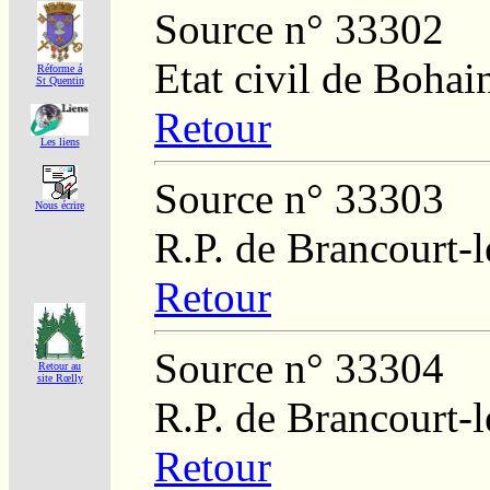
Source n° 33302
Etat civil de Bohai
Réforme á
St Quentin
Retour
Les liens
Source n° 33303
Nous écrire
R.P. de Brancourt-
Retour
Source n° 33304
Retour au
site Rœlly
R.P. de Brancourt-
Retour