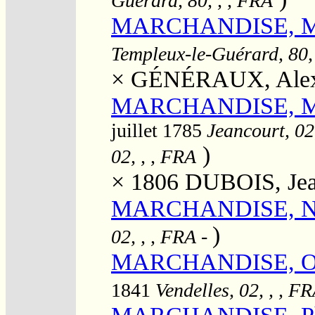
Guérard, 80, , , FRA
MARCHANDISE, Mar
Templeux-le-Guérard, 80,
×
GÉNÉRAUX, Alex
MARCHANDISE, Mari
juillet 1785
Jeancourt, 02
)
02, , , FRA
× 1806
DUBOIS, Jea
MARCHANDISE, Ni
)
02, , , FRA
-
MARCHANDISE, Obél
1841
Vendelles, 02, , , F