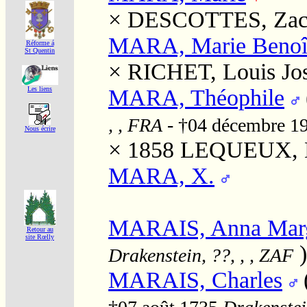
×
DESCOTTES, Zach
MARA, Marie Benoî
Réforme á
St Quentin
×
RICHET, Louis Jo
MARA, Théophile
Les liens
, , FRA
- †04 décembre 1
Nous écrire
× 1858
LEQUEUX, H
MARA, X.
MARAIS, Anna Marg
Retour au
site Rœlly
)
Drakenstein, ??, , , ZAF
MARAIS, Charles