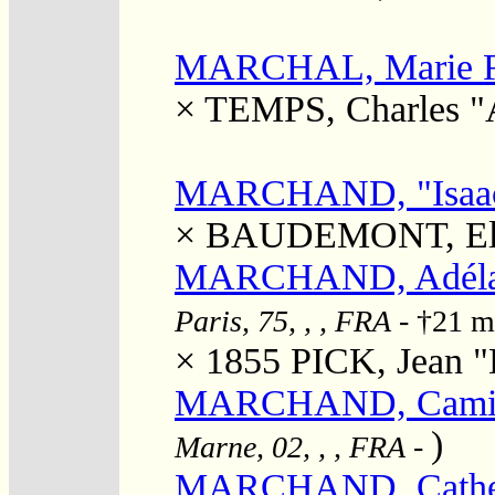
MARCHAL, Marie Fé
×
TEMPS, Charles "
MARCHAND, "Isaac
×
BAUDEMONT, Eli
MARCHAND, Adélaïd
Paris, 75, , , FRA
- †21 m
× 1855
PICK, Jean "
MARCHAND, Camill
)
Marne, 02, , , FRA
-
MARCHAND, Cathe