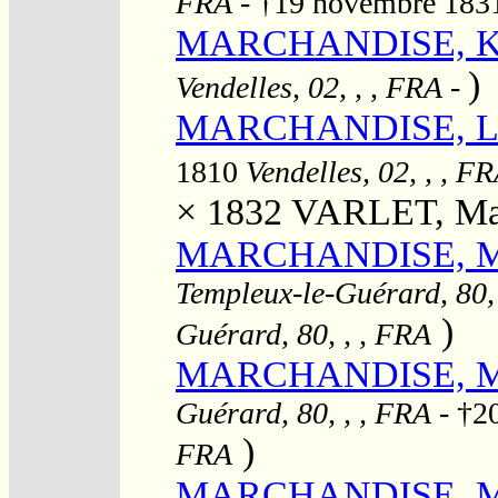
FRA
- †19 novembre 18
MARCHANDISE, Klé
)
Vendelles, 02, , , FRA
-
MARCHANDISE, Loui
1810
Vendelles, 02, , , F
× 1832
VARLET, Mari
MARCHANDISE, Ma
Templeux-le-Guérard, 80,
)
Guérard, 80, , , FRA
MARCHANDISE, Ma
Guérard, 80, , , FRA
- †2
)
FRA
MARCHANDISE, Ma