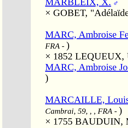
MARBLEIX, X.
×
GOBET, "Adélaïde
MARC, Ambroise Fe
)
FRA
-
× 1852
LEQUEUX, U
MARC, Ambroise Jo
)
MARCAILLE, Louis
)
Cambrai, 59, , , FRA
-
× 1755
BAUDUIN, M