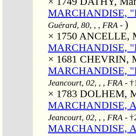
× 1749
DATHY, Mari
MARCHANDISE, "Pi
)
Guérard, 80, , , FRA
-
× 1750
ANCELLE, Ma
MARCHANDISE, "Pi
× 1681
CHEVRIN, M
MARCHANDISE, "Pie
Jeancourt, 02, , , FRA
- †
× 1783
DOLHEM, Mar
MARCHANDISE, Ade
Jeancourt, 02, , , FRA
- †
MARCHANDISE, Ad