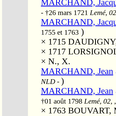
MARCHAND, Jacqu
- †26 mars 1721
Lemé, 02
MARCHAND, Jacqu
)
1755 et 1763
× 1715
DAUDIGNY,
× 1717
LORSIGNOL,
×
N., X.
MARCHAND, Jean
)
NLD
-
MARCHAND, Jean
†01 août 1798
Lemé, 02, 
× 1763
BOUVART, Ma