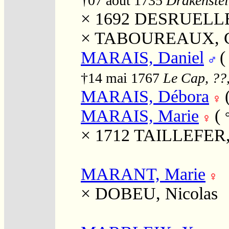
†07 août 1735
Drakenstei
× 1692
DESRUELLE
×
TABOUREAUX, Ca
MARAIS, Daniel
†14 mai 1767
Le Cap, ??,
MARAIS, Débora
MARAIS, Marie
(
× 1712
TAILLEFER, 
MARANT, Marie
×
DOBEU, Nicolas