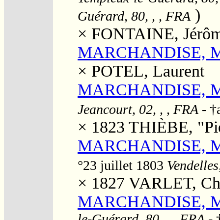
)
Guérard, 80, , , FRA
×
FONTAINE, Jérô
MARCHANDISE, M
×
POTEL, Laurent
MARCHANDISE, Mar
Jeancourt, 02, , , FRA
- †
× 1823
THIÈBE, "Pie
MARCHANDISE, Mari
°23 juillet 1803
Vendelles
× 1827
VARLET, Cha
MARCHANDISE, Ma
le-Guérard, 80, , , FRA
- 