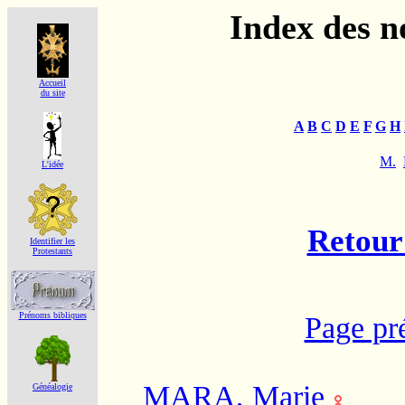
Index des 
Accueil
du site
A
B
C
D
E
F
G
H
M.
L'idée
Retour 
Identifier les
Protestants
Prénoms bibliques
Page pr
MARA, Marie
Généalogie