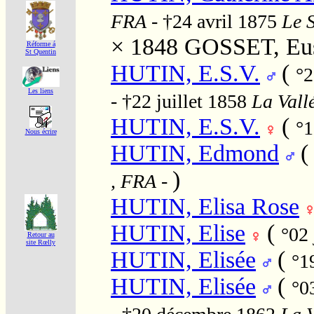
FRA
- †24 avril 1875
Le S
× 1848
GOSSET, Eus
Réforme á
St Quentin
HUTIN, E.S.V.
(
°2
Les liens
- †22 juillet 1858
La Vall
HUTIN, E.S.V.
(
°1
Nous écrire
HUTIN, Edmond
)
, FRA
-
HUTIN, Elisa Rose
HUTIN, Elise
(
°02 
Retour au
site Rœlly
HUTIN, Elisée
(
°1
HUTIN, Elisée
(
°0