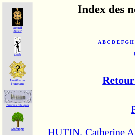
Index des 
Accueil
du site
A
B
C
D
E
F
G
H
L'idée
Retour 
Identifier les
Protestants
Prénoms bibliques
HUTIN, Catherine A
Généalogie