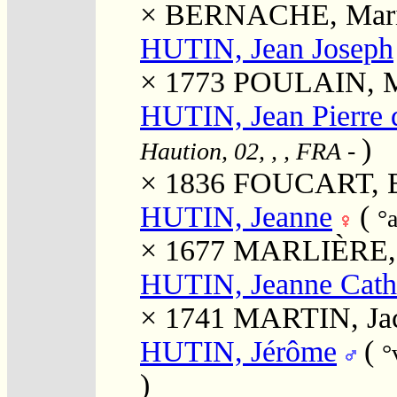
×
BERNACHE, Marie
HUTIN, Jean Joseph
× 1773
POULAIN, M
HUTIN, Jean Pierre d
)
Haution, 02, , , FRA
-
× 1836
FOUCART, E
HUTIN, Jeanne
(
°
× 1677
MARLIÈRE, 
HUTIN, Jeanne Cath
× 1741
MARTIN, Ja
HUTIN, Jérôme
(
°
)