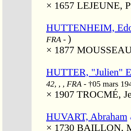
× 1657
LEJEUNE, Pi
HUTTENHEIM, Edo
)
FRA
-
× 1877
MOUSSEAUX,
HUTTER, "Julien" 
42, , , FRA
- †05 mars 19
× 1907
TROCMÉ, Jea
HUVART, Abraham
× 1730
BAILLON, M