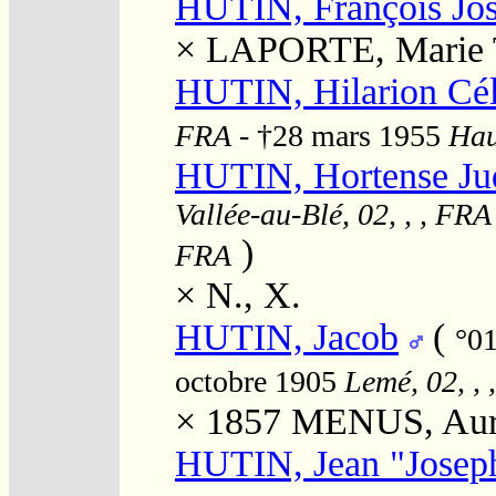
HUTIN, François Jo
×
LAPORTE, Marie 
HUTIN, Hilarion Cél
FRA
- †28 mars 1955
Hau
HUTIN, Hortense Judi
Vallée-au-Blé, 02, , , FRA
)
FRA
×
N., X.
HUTIN, Jacob
(
°0
octobre 1905
Lemé, 02, ,
× 1857
MENUS, Auré
HUTIN, Jean "Josep