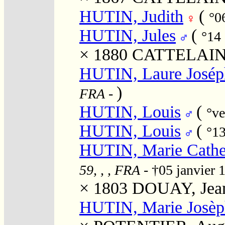
HUTIN, Judith
(
°0
HUTIN, Jules
(
°14
× 1880
CATTELAIN,
HUTIN, Laure Josép
)
FRA
-
HUTIN, Louis
(
°ve
HUTIN, Louis
(
°1
HUTIN, Marie Cathe
59, , , FRA
- †05 janvier
× 1803
DOUAY, Jean 
HUTIN, Marie Josèp