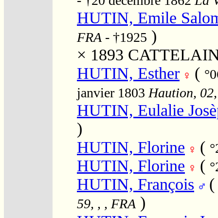
- †20 décembre 1862
La V
HUTIN, Emile Salo
)
FRA
- †1925
× 1893
CATTELAIN, 
HUTIN, Esther
(
°0
janvier 1803
Haution, 02,
HUTIN, Eulalie Jos
)
HUTIN, Florine
(
°
HUTIN, Florine
(
°
HUTIN, François
)
59, , , FRA