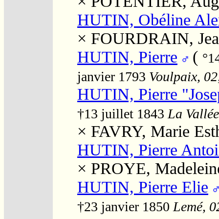
×
POTENTIER, Augu
HUTIN, Obéline Ale
×
FOURDRAIN, Jea
HUTIN, Pierre
(
°1
janvier 1793
Voulpaix, 02
HUTIN, Pierre "Jose
†13 juillet 1843
La Vallée
×
FAVRY, Marie Est
HUTIN, Pierre Anto
×
PROYE, Madelein
HUTIN, Pierre Elie
†23 janvier 1850
Lemé, 02