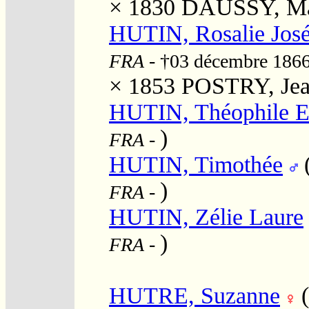
× 1830
DAUSSY, Mar
HUTIN, Rosalie Jos
FRA
- †03 décembre 186
× 1853
POSTRY, Jean
HUTIN, Théophile Ev
)
FRA
-
HUTIN, Timothée
)
FRA
-
HUTIN, Zélie Laure
)
FRA
-
HUTRE, Suzanne