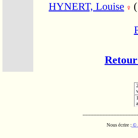
HYNERT, Louise
Retour 
v
------------------------------------
Nous écrire :
© 