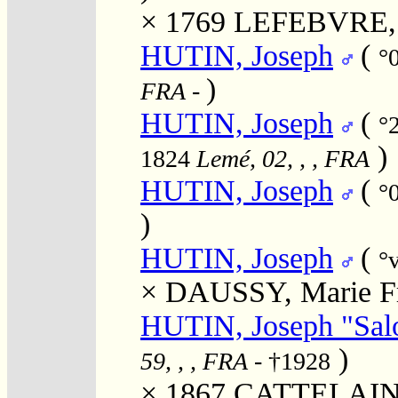
× 1769
LEFEBVRE, M
HUTIN, Joseph
(
°
)
FRA
-
HUTIN, Joseph
(
°
)
1824
Lemé, 02, , , FRA
HUTIN, Joseph
(
°
)
HUTIN, Joseph
(
°
×
DAUSSY, Marie Fr
HUTIN, Joseph "Sa
)
59, , , FRA
- †1928
× 1867
CATTELAIN, 