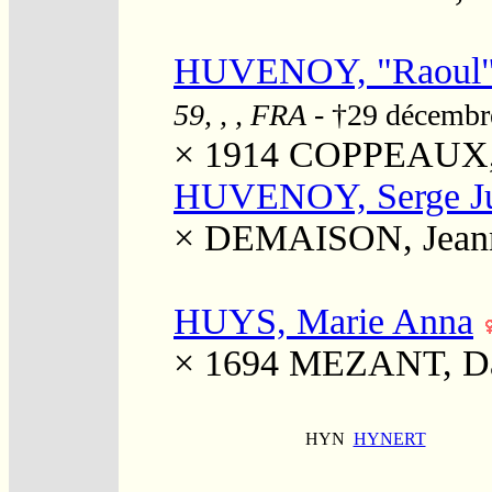
HUVENOY, "Raoul"
59, , , FRA
- †29 décembr
× 1914
COPPEAUX, 
HUVENOY, Serge Jul
×
DEMAISON, Jean
HUYS, Marie Anna
× 1694
MEZANT, Da
HYN
HYNERT