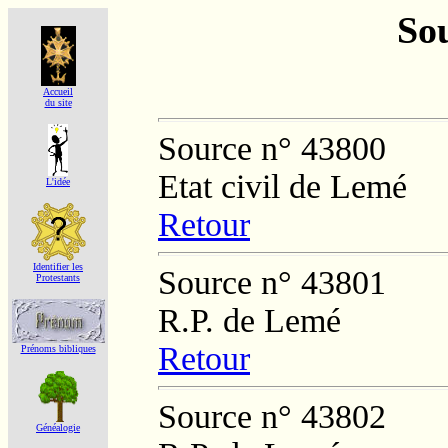
Sou
Accueil
du site
Source n° 43800
Etat civil de Lemé
L'idée
Retour
Identifier les
Source n° 43801
Protestants
R.P. de Lemé
Retour
Prénoms bibliques
Source n° 43802
Généalogie