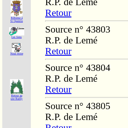
R.P. de Lemé
Retour
Réforme á
St Quentin
Source n° 43803
R.P. de Lemé
Les liens
Retour
Nous écrire
Source n° 43804
R.P. de Lemé
Retour
Retour au
site Rœlly
Source n° 43805
R.P. de Lemé
Retour