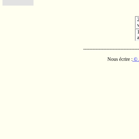
v
------------------------------------
Nous écrire :
© 