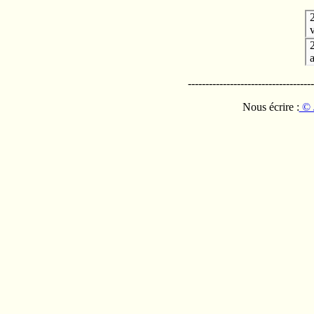
v
------------------------------------
Nous écrire :
© 