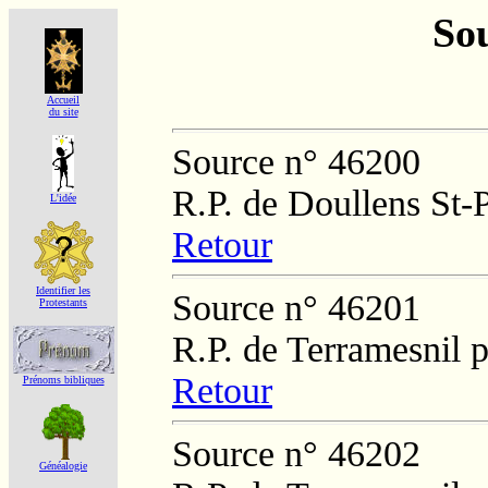
Sou
Accueil
du site
Source n° 46200
R.P. de Doullens St-P
L'idée
Retour
Identifier les
Source n° 46201
Protestants
R.P. de Terramesnil 
Retour
Prénoms bibliques
Source n° 46202
Généalogie