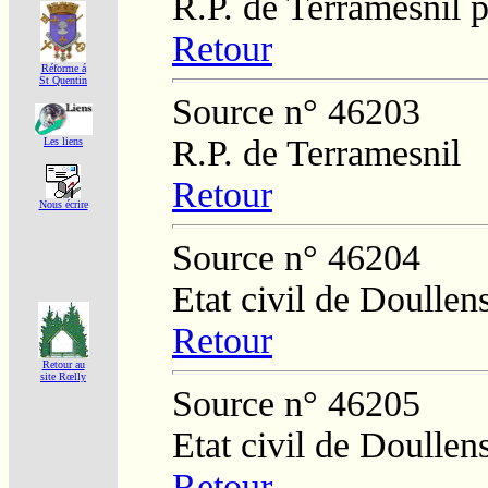
R.P. de Terramesnil 
Retour
Réforme á
St Quentin
Source n° 46203
R.P. de Terramesnil
Les liens
Retour
Nous écrire
Source n° 46204
Etat civil de Doullen
Retour
Retour au
site Rœlly
Source n° 46205
Etat civil de Doullen
Retour