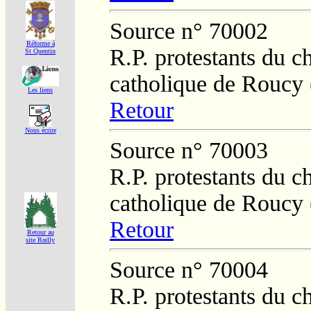
Source n° 70002
Réforme á
R.P. protestants du c
St Quentin
catholique de Roucy 
Les liens
Retour
Nous écrire
Source n° 70003
R.P. protestants du c
catholique de Roucy 
Retour
Retour au
site Rœlly
Source n° 70004
R.P. protestants du c