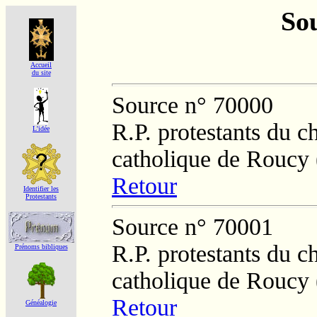
Sou
Accueil
du site
Source n° 70000
R.P. protestants du c
L'idée
catholique de Roucy 
Retour
Identifier les
Protestants
Source n° 70001
R.P. protestants du c
Prénoms bibliques
catholique de Roucy 
Retour
Généalogie