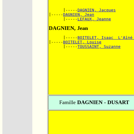
      |-----
DAGNIEN, Jacques
|-----
DAGNIEN, Jean
      |-----
LEFAUX, Jeanne
DAGNIEN, Jean
      |-----
BOITELET, Isaac  L'Aîné
|-----
BOITELET, Louise
      |-----
TOUSSAINT, Suzanne
Famille
DAGNIEN - DUSART