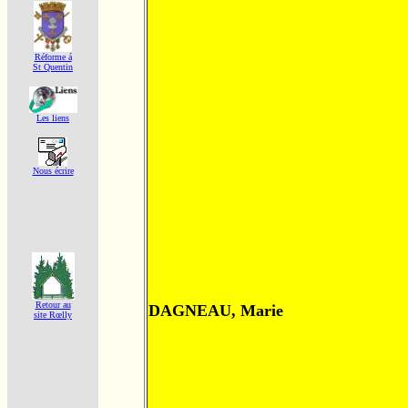
Réforme á
St Quentin
Les liens
Nous écrire
Retour au
DAGNEAU, Marie
site Rœlly