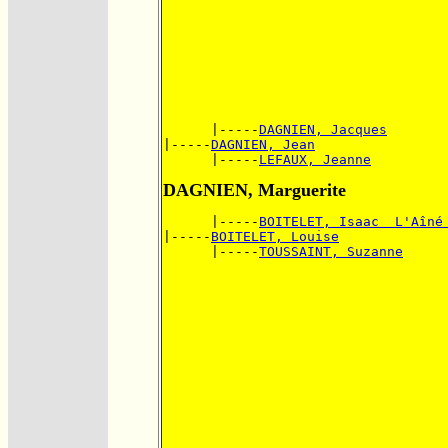
      |-----
DAGNIEN, Jacques
|-----
DAGNIEN, Jean
      |-----
LEFAUX, Jeanne
DAGNIEN, Marguerite
      |-----
BOITELET, Isaac  L'Aîné
|-----
BOITELET, Louise
      |-----
TOUSSAINT, Suzanne