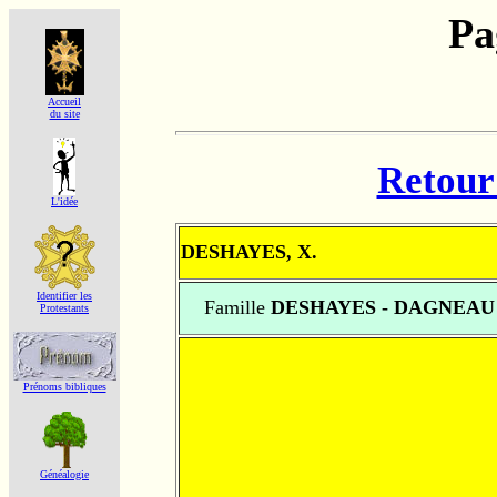
Pa
Accueil
du site
Retour 
L'idée
DESHAYES, X.
Identifier les
Famille
DESHAYES - DAGNEAU
Protestants
Prénoms bibliques
Généalogie