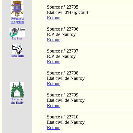
Source n° 23705
Etat civil d'Hargicourt
Retour
Réforme á
St Quentin
Source n° 23706
R.P. de Nauroy
Les liens
Retour
Source n° 23707
R.P. de Nauroy
Nous écrire
Retour
Source n° 23708
Etat civil de Nauroy
Retour
Source n° 23709
Etat civil de Nauroy
Retour au
site Rœlly
Retour
Source n° 23710
Etat civil de Nauroy
Retour