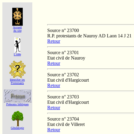
Accueil
Source n° 23700
du site
R.P. protestants de Nauroy AD Laon 14 J 21
Retour
Source n° 23701
L'idée
Etat civil de Nauroy
Retour
Source n° 23702
Etat civil d'Hargicourt
Identifier les
Protestants
Retour
Source n° 23703
Etat civil d'Hargicourt
Prénoms bibliques
Retour
Source n° 23704
Etat civil de Villeret
Généalogie
Retour