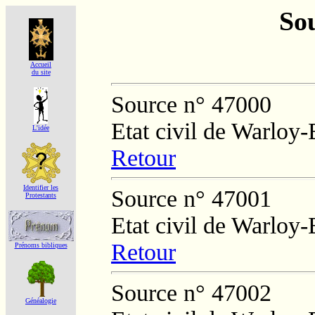
Sou
Accueil
du site
Source n° 47000
Etat civil de Warloy-
L'idée
Retour
Identifier les
Source n° 47001
Protestants
Etat civil de Warloy-
Retour
Prénoms bibliques
Source n° 47002
Généalogie