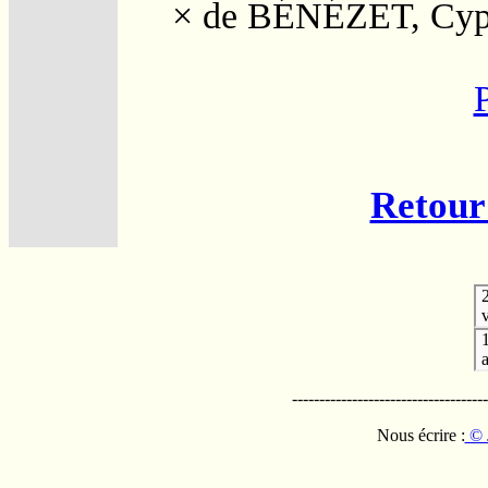
×
de BÉNÉZET, Cyp
Retour 
v
------------------------------------
Nous écrire :
© 