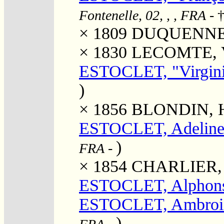
Fontenelle, 02, , , FRA
- 
× 1809
DUQUENNE, 
× 1830
LECOMTE, V
ESTOCLET, "Virgin
)
× 1856
BLONDIN, Hy
ESTOCLET, Adelin
)
FRA
-
× 1854
CHARLIER, J
ESTOCLET, Alphon
ESTOCLET, Ambroi
)