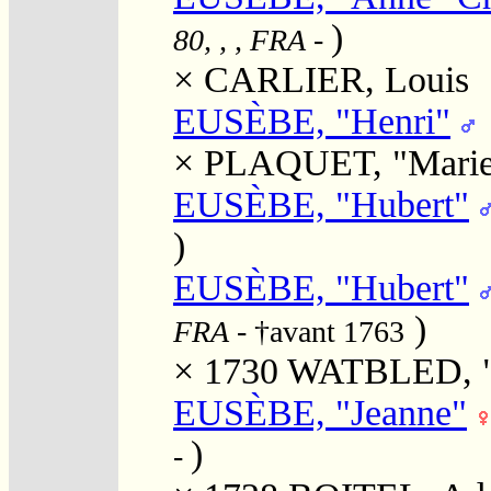
)
80, , , FRA
-
×
CARLIER, Louis
EUSÈBE, "Henri"
×
PLAQUET, "Mari
EUSÈBE, "Hubert"
)
EUSÈBE, "Hubert"
)
FRA
- †avant 1763
× 1730
WATBLED, "
EUSÈBE, "Jeanne"
)
-