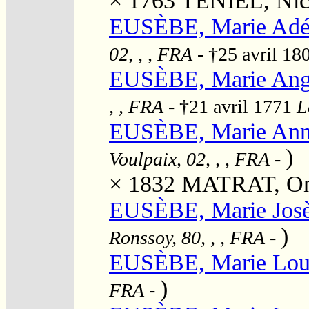
× 1763
TENIEL, Nic
EUSÈBE, Marie Adé
02, , , FRA
- †25 avril 18
EUSÈBE, Marie Ang
, , FRA
- †21 avril 1771
L
EUSÈBE, Marie Ann
)
Voulpaix, 02, , , FRA
-
× 1832
MATRAT, On
EUSÈBE, Marie Josè
)
Ronssoy, 80, , , FRA
-
EUSÈBE, Marie Lou
)
FRA
-