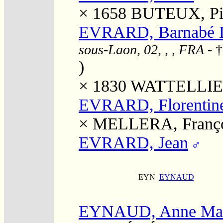
× 1658
BUTEUX, Pi
EVRARD, Barnabé 
sous-Laon, 02, , , FRA
- †
)
× 1830
WATTELLIER,
EVRARD, Florentin
×
MELLERA, Franço
EVRARD, Jean
EYN
EYNAUD
EYNAUD, Anne Mad