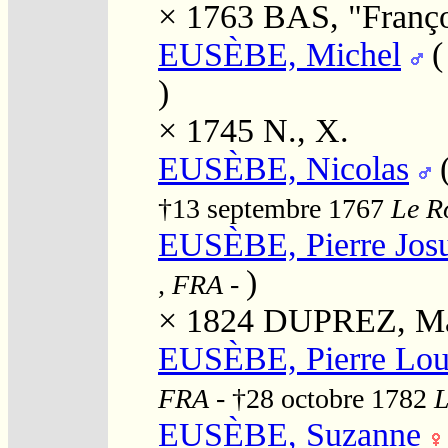
× 1763
BAS, "Franço
EUSÈBE, Michel
)
× 1745
N., X.
EUSÈBE, Nicolas
†13 septembre 1767
Le Ro
EUSÈBE, Pierre Jos
)
, FRA
-
× 1824
DUPREZ, Mar
EUSÈBE, Pierre Lou
FRA
- †28 octobre 1782
L
EUSÈBE, Suzanne