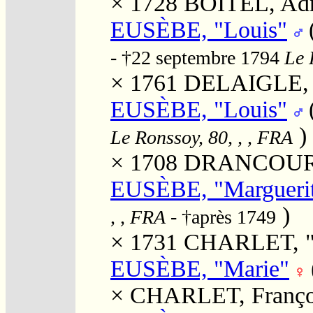
× 1728
BOITEL, Adr
EUSÈBE, "Louis"
- †22 septembre 1794
Le 
× 1761
DELAIGLE, M
EUSÈBE, "Louis"
)
Le Ronssoy, 80, , , FRA
× 1708
DRANCOURT,
EUSÈBE, "Margueri
)
, , FRA
- †après 1749
× 1731
CHARLET, "
EUSÈBE, "Marie"
×
CHARLET, Franço