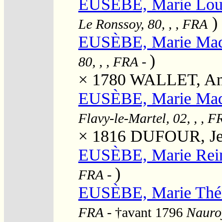
EUSÈBE, Marie Lou
)
Le Ronssoy, 80, , , FRA
EUSÈBE, Marie Mad
)
80, , , FRA
-
× 1780
WALLET, An
EUSÈBE, Marie Made
Flavy-le-Martel, 02, , , F
× 1816
DUFOUR, Jea
EUSÈBE, Marie Rei
)
FRA
-
EUSÈBE, Marie Thé
FRA
- †avant 1796
Nauroy