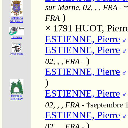
sur-Marne, 02, , , FRA
- 
)
FRA
Réforme á
St Quentin
× 1791
HUOT, Pierr
ESTIENNE, Pierre
Les liens
ESTIENNE, Pierre
Nous écrire
)
02, , , FRA
-
ESTIENNE, Pierre
)
ESTIENNE, Pierre
Retour au
site Rœlly
02, , , FRA
- †septembre 
ESTIENNE, Pierre
)
02, , , FRA
-