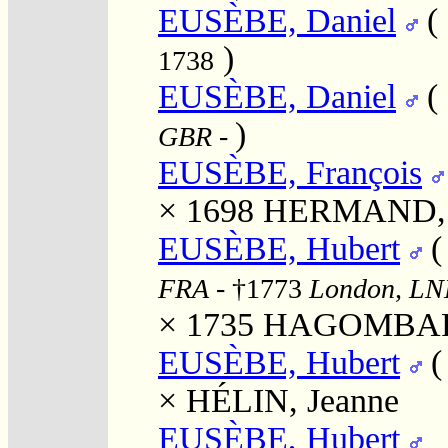
EUSÈBE, Daniel
(
)
1738
EUSÈBE, Daniel
(
)
GBR
-
EUSÈBE, François
× 1698
HERMAND, F
EUSÈBE, Hubert
FRA
- †1773
London, LN
× 1735
HAGOMBART
EUSÈBE, Hubert
×
HÉLIN, Jeanne
EUSÈBE, Hubert