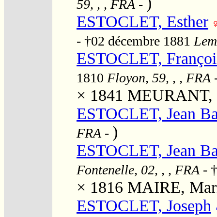
)
59, , , FRA
-
ESTOCLET, Esther
- †02 décembre 1881
Lemé
ESTOCLET, François
1810
Floyon, 59, , , FRA
× 1841
MEURANT, S
ESTOCLET, Jean Bap
)
FRA
-
ESTOCLET, Jean Bap
Fontenelle, 02, , , FRA
- 
× 1816
MAIRE, Marie
ESTOCLET, Joseph