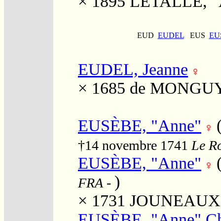
× 1895
LETALLE, "
EUD
EUDEL
EUS
EU
EUDEL, Jeanne
× 1685
de MONGUYO
EUSÈBE, "Anne"
†14 novembre 1741
Le Ro
EUSÈBE, "Anne"
)
FRA
-
× 1731
JOUNEAUX, 
EUSÈBE, "Anne" Cha