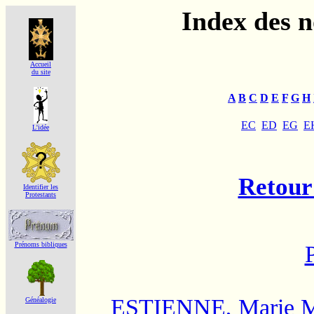
Index des 
Accueil
du site
A
B
C
D
E
F
G
H
EC
ED
EG
E
L'idée
Retour 
Identifier les
Protestants
Prénoms bibliques
ESTIENNE, Marie M
Généalogie