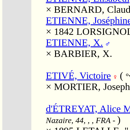
×
BERNARD, Claude
ETIENNE, Joséphine
× 1842
LORSIGNOL, 
ETIENNE, X.
×
BARBIER, X.
ETIVÉ, Victoire
(
°
×
MORTIER, Joseph
d'ÉTREYAT, Alice M
)
Nazaire, 44, , , FRA
-