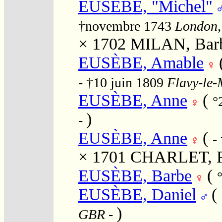
EUSÈBE, "Michel"
†novembre 1743
London,
× 1702
MILAN, Bar
EUSÈBE, Amable
- †10 juin 1809
Flavy-le-
EUSÈBE, Anne
(
°
)
-
EUSÈBE, Anne
(
-
× 1701
CHARLET, F
EUSÈBE, Barbe
(
EUSÈBE, Daniel
(
)
GBR
-