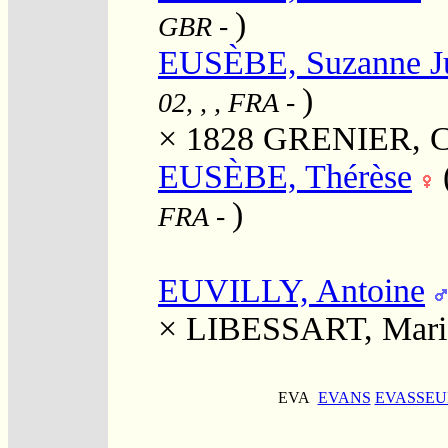
)
GBR
-
EUSÈBE, Suzanne Ju
)
02, , , FRA
-
× 1828
GRENIER, Ch
EUSÈBE, Thérèse
)
FRA
-
EUVILLY, Antoine
×
LIBESSART, Mari
EVA
EVANS
EVASSEU