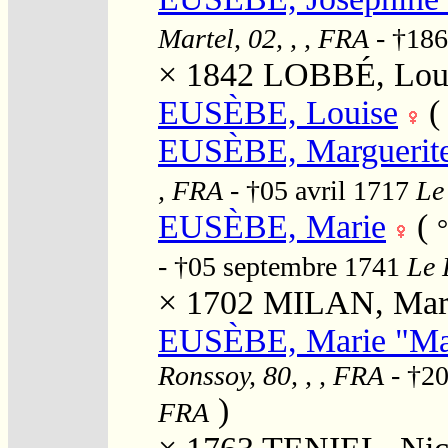
Martel, 02, , , FRA
- †18
× 1842
LOBBÉ, Loui
EUSÈBE, Louise
EUSÈBE, Marguerit
, FRA
- †05 avril 1717
Le
EUSÈBE, Marie
(
- †05 septembre 1741
Le 
× 1702
MILAN, Mar
EUSÈBE, Marie "Mar
Ronssoy, 80, , , FRA
- †20
)
FRA