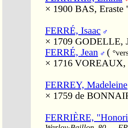
× 1900
BAS, Eraste 
FERRÉ, Isaac
× 1709
GODELLE, J
FERRÉ, Jean
(
°ver
× 1716
VOREAUX, 
FERREY, Madeleine
× 1759
de BONNAIRE
FERRIÈRE, "Honorin
Warloy-Baillon, 80, , , F