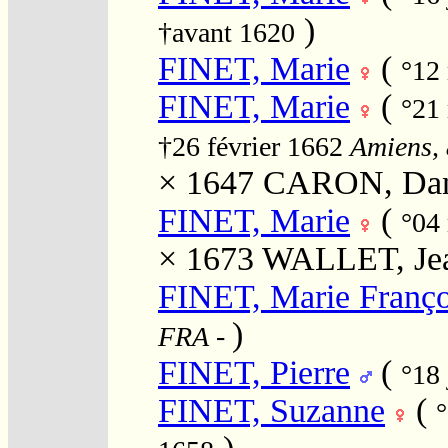
)
†avant 1620
FINET, Marie
(
°12
FINET, Marie
(
°21
†26 février 1662
Amiens, 
× 1647
CARON, Dan
FINET, Marie
(
°04
× 1673
WALLET, Je
FINET, Marie Franço
)
FRA
-
FINET, Pierre
(
°18 
FINET, Suzanne
(