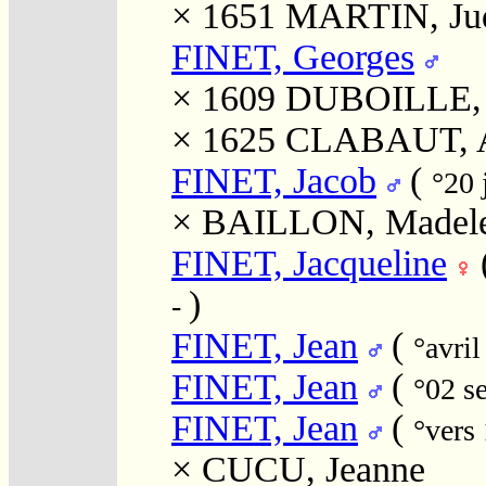
× 1651
MARTIN, Jud
FINET, Georges
× 1609
DUBOILLE, 
× 1625
CLABAUT, An
FINET, Jacob
(
°20 
×
BAILLON, Madele
FINET, Jacqueline
)
-
FINET, Jean
(
°avri
FINET, Jean
(
°02 s
FINET, Jean
(
°vers 
×
CUCU, Jeanne