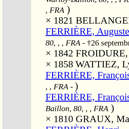
)
, FRA
× 1821
BELLANGER, 
FERRIÈRE, August
80, , , FRA
- †26 septemb
× 1842
FROIDURE, M
× 1858
WATTIEZ, Ly
FERRIÈRE, Françoi
)
, , FRA
-
FERRIÈRE, Françoi
)
Baillon, 80, , , FRA
× 1810
GRAUX, Mari