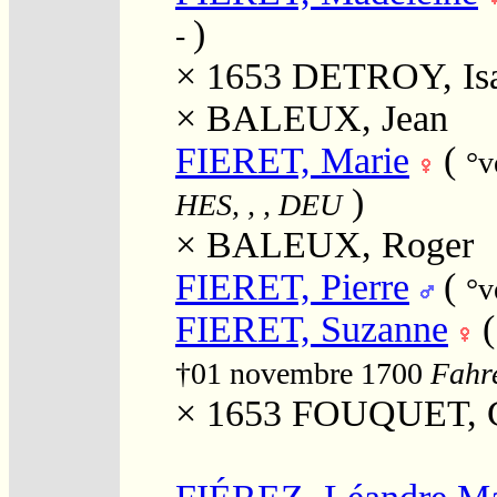
)
-
× 1653
DETROY, Is
×
BALEUX, Jean
FIERET, Marie
(
°v
)
HES, , , DEU
×
BALEUX, Roger
FIERET, Pierre
(
°v
FIERET, Suzanne
†01 novembre 1700
Fahr
× 1653
FOUQUET, G