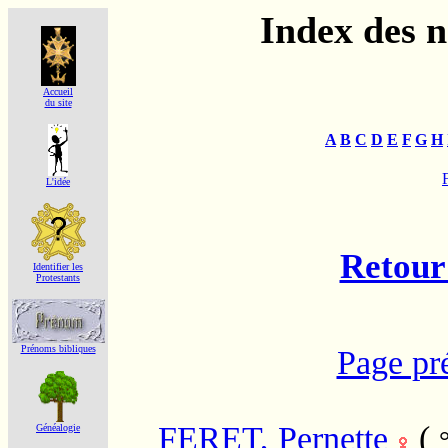
Index des 
Accueil
du site
A
B
C
D
E
F
G
H
F
L'idée
Retour 
Identifier les
Protestants
Prénoms bibliques
Page pr
FERET, Pernette
(
Généalogie