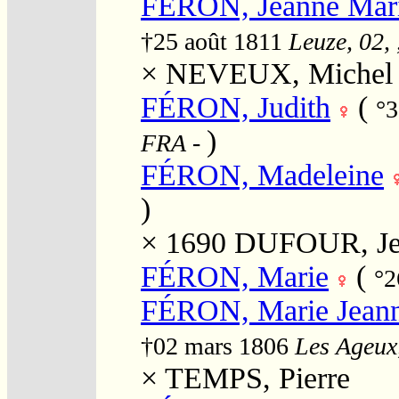
FÉRON, Jeanne Marie
†25 août 1811
Leuze, 02, 
×
NEVEUX, Michel
FÉRON, Judith
(
°3
)
FRA
-
FÉRON, Madeleine
)
× 1690
DUFOUR, Je
FÉRON, Marie
(
°2
FÉRON, Marie Jean
†02 mars 1806
Les Ageux,
×
TEMPS, Pierre