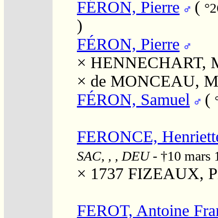
FÉRON, Pierre
(
°2
)
FÉRON, Pierre
×
HENNECHART, Ma
×
de MONCEAU, Ma
FÉRON, Samuel
(
FERONCE, Henriette
SAC, , , DEU
- †10 mars
× 1737
FIZEAUX, Pi
FEROT, Antoine Fran