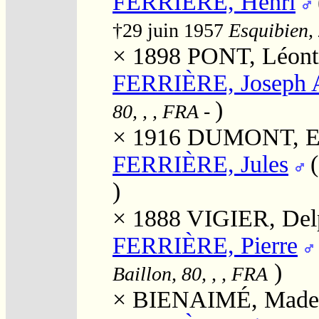
FERRIÈRE, Henri
†29 juin 1957
Esquibien, 
× 1898
PONT, Léont
FERRIÈRE, Joseph 
)
80, , , FRA
-
× 1916
DUMONT, Eug
FERRIÈRE, Jules
)
× 1888
VIGIER, Del
FERRIÈRE, Pierre
)
Baillon, 80, , , FRA
×
BIENAIMÉ, Madel