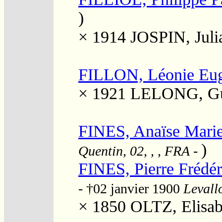
)
× 1914
JOSPIN, Juli
FILLON, Léonie Eug
× 1921
LELONG, Gus
FINES, Anaïse Marie
)
Quentin, 02, , , FRA
-
FINES, Pierre Frédér
- †02 janvier 1900
Levallo
× 1850
OLTZ, Elisab