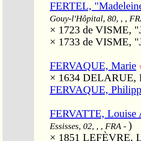
FERTEL, "Madelein
Gouy-l'Hôpital, 80, , , F
× 1723
de VISME, "
× 1733
de VISME, "J
FERVAQUE, Marie
× 1634
DELARUE, F
FERVAQUE, Philipp
FERVATTE, Louise A
)
Essisses, 02, , , FRA
-
× 1851
LEFÈVRE, Lo