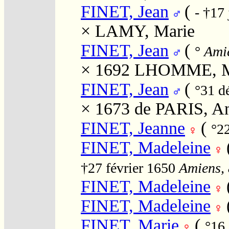
FINET, Jean
(
- †17 
×
LAMY, Marie
FINET, Jean
(
°
Amie
× 1692
LHOMME, M
FINET, Jean
(
°31 d
× 1673
de PARIS, A
FINET, Jeanne
(
°2
FINET, Madeleine
†27 février 1650
Amiens, 
FINET, Madeleine
FINET, Madeleine
FINET, Marie
(
°16