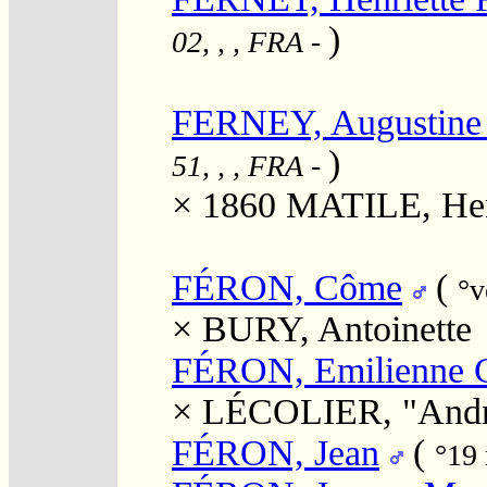
)
02, , , FRA
-
FERNEY, Augustine 
)
51, , , FRA
-
× 1860
MATILE, Hen
FÉRON, Côme
(
°v
×
BURY, Antoinette
FÉRON, Emilienne C
×
LÉCOLIER, "Andr
FÉRON, Jean
(
°19