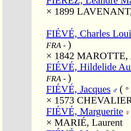
FIÉREZ, Léandre Ma
× 1899
LAVENANT, L
FIÉVÉ, Charles Loui
)
FRA
-
× 1842
MAROTTE, 
FIÉVÉ, Hildelide Au
)
FRA
-
FIÉVÉ, Jacques
(
°
× 1573
CHEVALIER,
FIÉVÉ, Marguerite
×
MARIÉ, Laurent