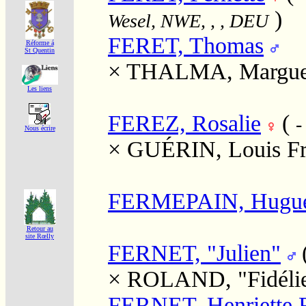
)
Wesel, NWE, , , DEU
FERET, Thomas
Réforme á
St Quentin
×
THALMA, Marguer
Les liens
FEREZ, Rosalie
(
-
Nous écrire
×
GUÉRIN, Louis Fr
FERMEPAIN, Hugu
Retour au
site Rœlly
FERNET, "Julien"
×
ROLAND, "Fidéli
FERNET, Henriette F