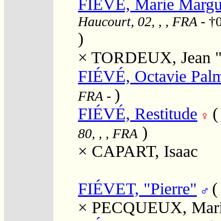
FIÉVÉ, Marie Margue
Haucourt, 02, , , FRA
- †
)
×
TORDEUX, Jean "
FIÉVÉ, Octavie Pal
)
FRA
-
FIÉVÉ, Restitude
)
80, , , FRA
×
CAPART, Isaac
FIÉVET, "Pierre"
×
PECQUEUX, Mari