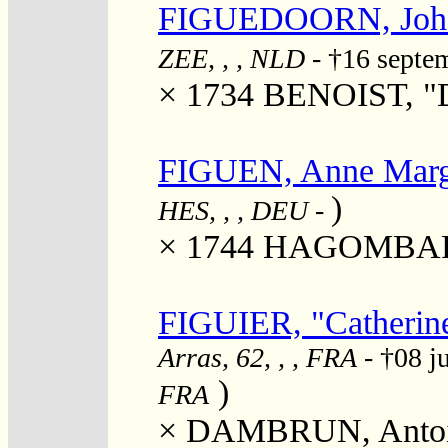
FIGUEDOORN, Joha
ZEE, , , NLD
- †16 septe
× 1734
BENOIST, "D
FIGUEN, Anne Marg
)
HES, , , DEU
-
× 1744
HAGOMBART
FIGUIER, "Catherine
Arras, 62, , , FRA
- †08 j
)
FRA
×
DAMBRUN, Anto