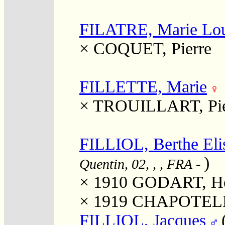
FILATRE, Marie Lou
×
COQUET, Pierre
FILLETTE, Marie
×
TROUILLART, Pie
FILLIOL, Berthe Eli
)
Quentin, 02, , , FRA
-
× 1910
GODART, Henr
× 1919
CHAPOTELLE
FILLIOL, Jacques