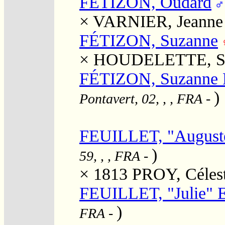
FÉTIZON, Oudard
×
VARNIER, Jeanne
FÉTIZON, Suzanne
×
HOUDELETTE, S
FÉTIZON, Suzanne H
)
Pontavert, 02, , , FRA
-
FEUILLET, "Auguste
)
59, , , FRA
-
× 1813
PROY, Célest
FEUILLET, "Julie" 
)
FRA
-