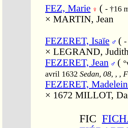
FEZ, Marie
(
- †16 
×
MARTIN, Jean
FEZERET, Isaïe
(
-
×
LEGRAND, Judit
FEZERET, Jean
(
°
avril 1632
Sedan, 08, , ,
FEZERET, Madelein
× 1672
MILLOT, Dan
FIC
FICH