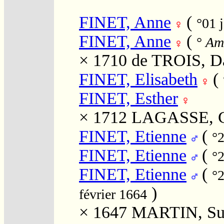
FINET, Anne
(
°01 
FINET, Anne
(
°
Ami
× 1710
de TROIS, D
FINET, Elisabeth
(
FINET, Esther
× 1712
LAGASSE, C
FINET, Etienne
(
°
FINET, Etienne
(
°
FINET, Etienne
(
°
)
février 1664
× 1647
MARTIN, Su