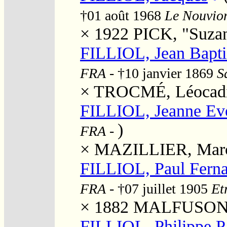
†01 août 1968
Le Nouvion
× 1922
PICK, "Suzann
FILLIOL, Jean Bapti
FRA
- †10 janvier 1869
S
×
TROCMÉ, Léocadi
FILLIOL, Jeanne Ev
)
FRA
-
×
MAZILLIER, Mar
FILLIOL, Paul Fern
FRA
- †07 juillet 1905
Et
× 1882
MALFUSON, "
FILLIOL, Philippe P