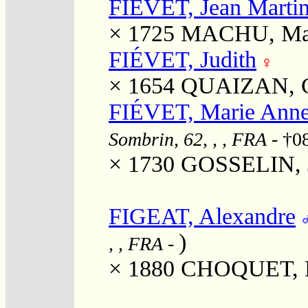
FIÉVET, Jean Marti
× 1725
MACHU, Mar
FIÉVET, Judith
× 1654
QUAIZAN, C
FIÉVET, Marie Anne
Sombrin, 62, , , FRA
- †08
× 1730
GOSSELIN, J
FIGEAT, Alexandre
)
, , FRA
-
× 1880
CHOQUET, Lo