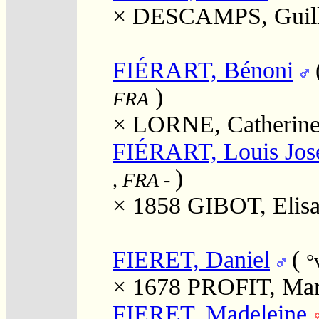
×
DESCAMPS, Guill
FIÉRART, Bénoni
)
FRA
×
LORNE, Catherin
FIÉRART, Louis Jos
)
, FRA
-
× 1858
GIBOT, Elis
FIERET, Daniel
(
°
× 1678
PROFIT, Mar
FIERET, Madeleine