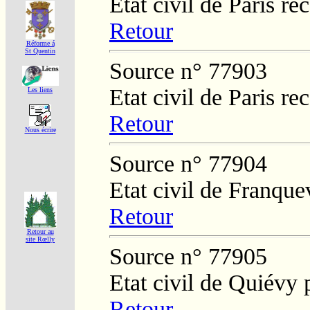
Etat civil de Paris re
Retour
Réforme á
St Quentin
Source n° 77903
Etat civil de Paris re
Les liens
Retour
Nous écrire
Source n° 77904
Etat civil de Franque
Retour
Retour au
site Rœlly
Source n° 77905
Etat civil de Quiévy
Retour