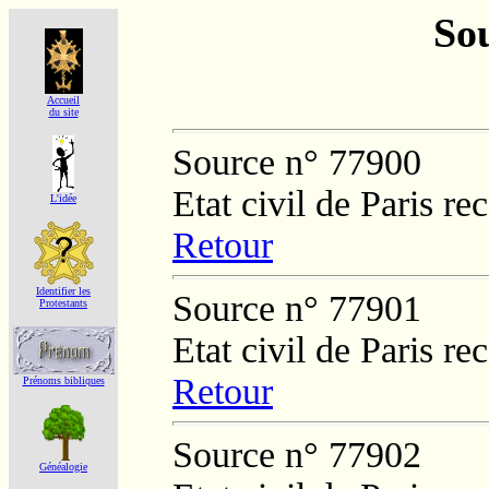
Sou
Accueil
du site
Source n° 77900
Etat civil de Paris re
L'idée
Retour
Identifier les
Source n° 77901
Protestants
Etat civil de Paris re
Retour
Prénoms bibliques
Source n° 77902
Généalogie