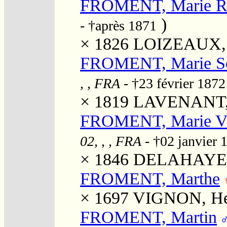
FROMENT, Marie R
)
- †après 1871
× 1826
LOIZEAUX, 
FROMENT, Marie S
, , FRA
- †23 février 187
× 1819
LAVENANT, P
FROMENT, Marie Vi
02, , , FRA
- †02 janvier
× 1846
DELAHAYE, 
FROMENT, Marthe
× 1697
VIGNON, He
FROMENT, Martin