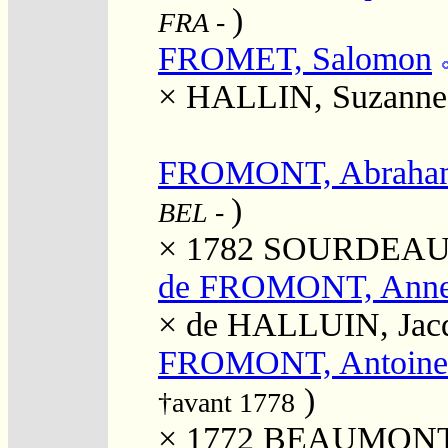
)
FRA
-
FROMET, Salomon
×
HALLIN, Suzanne
FROMONT, Abraha
)
BEL
-
× 1782
SOURDEAU, 
de FROMONT, Ann
×
de HALLUIN, Jac
FROMONT, Antoine 
)
†avant 1778
× 1772
BEAUMONT, 