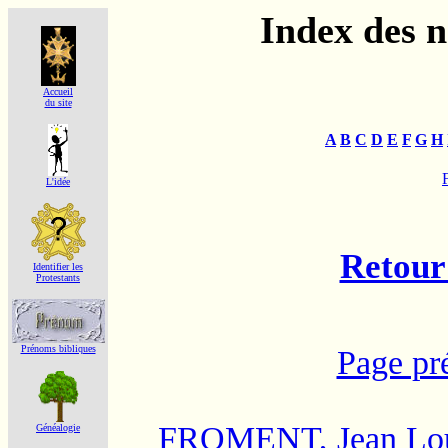
Index des 
Accueil
du site
A
B
C
D
E
F
G
H
F
L'idée
Retour 
Identifier les
Protestants
Prénoms bibliques
Page pr
FROMENT, Jean Lo
Généalogie