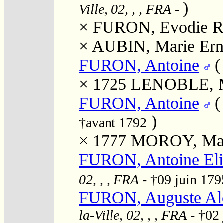
)
Ville, 02, , , FRA
-
×
FURON, Evodie R
×
AUBIN, Marie Ern
FURON, Antoine
× 1725
LENOBLE, M
FURON, Antoine
)
†avant 1792
× 1777
MOROY, Mar
FURON, Antoine Eli
02, , , FRA
- †09 juin 17
FURON, Auguste Al
la-Ville, 02, , , FRA
- †02