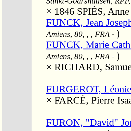
Sankt-Goarshausen, RPF,
× 1846
SPIÈS, Anne 
FUNCK, Jean Joseph
)
Amiens, 80, , , FRA
-
FUNCK, Marie Cathe
)
Amiens, 80, , , FRA
-
×
RICHARD, Samue
FURGEROT, Léonie E
×
FARCÉ, Pierre Isa
FURON, "David" Jo