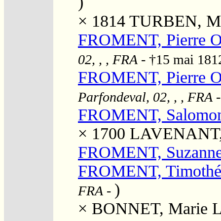
)
× 1814
TURBEN, Mar
FROMENT, Pierre O
02, , , FRA
- †15 mai 18
FROMENT, Pierre O
Parfondeval, 02, , , FRA
-
FROMENT, Salomo
× 1700
LAVENANT, 
FROMENT, Suzann
FROMENT, Timothé
)
FRA
-
×
BONNET, Marie L