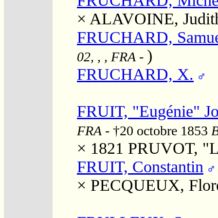
FRUCHARD, Miche
×
ALAVOINE, Judit
FRUCHARD, Samue
)
02, , , FRA
-
FRUCHARD, X.
FRUIT, "Eugénie" J
FRA
- †20 octobre 1853
B
× 1821
PRUVOT, "Lo
FRUIT, Constantin
×
PECQUEUX, Flor