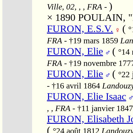
)
Ville, 02, , , FRA
-
× 1890
POULAIN, "E
FURON, E.S.V.
(
°
FRA
- †19 mars 1859
Lan
FURON, Elie
(
°14
FRA
- †19 novembre 17
FURON, Elie
(
°22 
- †16 avril 1864
Landouzy-
FURON, Elie Isaac
, , FRA
- †11 janvier 184
FURON, Elisabeth Jo
(
°24 août 1812
Landouzy-