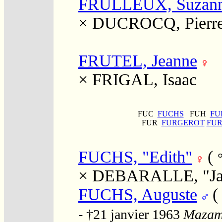
FRULLEUX, Suzan
×
DUCROCQ, Pierr
FRUTEL, Jeanne
×
FRIGAL, Isaac
FUC
FUCHS
FUH
FU
FUR
FURGEROT
FU
FUCHS, "Edith"
(
×
DEBARALLE, "Ja
FUCHS, Auguste
- †21 janvier 1963
Mazame