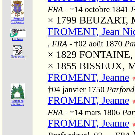
FRA
- †14 octobre 1841
P
× 1799
BEUZART, Ma
Réforme á
St Quentin
FROMENT, Jean Nic
Les liens
, FRA
- †02 août 1870
Par
× 1829
FONTAINE, M
Nous écrire
× 1855
BISSEUX, Ma
FROMENT, Jeanne
†04 janvier 1750
Parfonde
FROMENT, Jeanne
Retour au
site Rœlly
FRA
- †14 mars 1806
Par
FROMENT, Jeanne