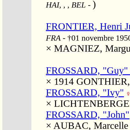
)
HAI, , , BEL
-
FRONTIER, Henri J
FRA
- †01 novembre 19
×
MAGNIEZ, Marguer
FROSSARD, "Guy" H
× 1914
GONTHIER,
FROSSARD, "Ivy"
×
LICHTENBERGER,
FROSSARD, "John"
×
AUBAC, Marcelle