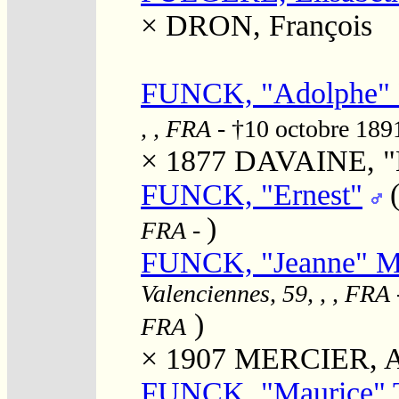
×
DRON, François
FUNCK, "Adolphe"
, , FRA
- †10 octobre 18
× 1877
DAVAINE, "L
FUNCK, "Ernest"
)
FRA
-
FUNCK, "Jeanne" Ma
Valenciennes, 59, , , FRA
)
FRA
× 1907
MERCIER, A
FUNCK, "Maurice" T