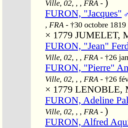
)
Ville, 02, , , FRA
-
FURON, "Jacques"
, FRA
- †30 octobre 1819
× 1779
JUMELET, Ma
FURON, "Jean" Ferd
Ville, 02, , , FRA
- †26 ja
FURON, "Pierre" An
Ville, 02, , , FRA
- †26 fé
× 1779
LENOBLE, M
FURON, Adeline Pa
)
Ville, 02, , , FRA
-
FURON, Alfred Aqui