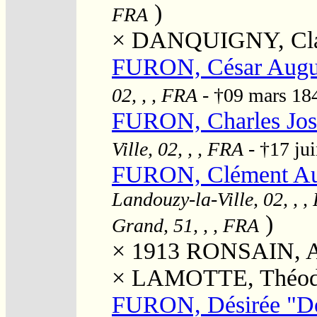
)
FRA
×
DANQUIGNY, Cla
FURON, César Augu
02, , , FRA
- †09 mars 1
FURON, Charles Jo
Ville, 02, , , FRA
- †17 ju
FURON, Clément Au
Landouzy-la-Ville, 02, , 
)
Grand, 51, , , FRA
× 1913
RONSAIN, An
×
LAMOTTE, Théod
FURON, Désirée "D