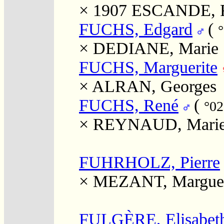
× 1907
ESCANDE, R
FUCHS, Edgard
(
°
×
DEDIANE, Marie
FUCHS, Marguerite
×
ALRAN, Georges
FUCHS, René
(
°02
×
REYNAUD, Mari
FUHRHOLZ, Pierre
×
MEZANT, Marguer
FULGÈRE, Elisabeth