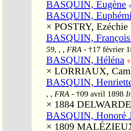
BASQUIN, Eugène
BASQUIN, Euphémi
×
POSTRY, Ezéchie
BASQUIN, François 
59, , , FRA
- †17 février 
BASQUIN, Héléna
×
LORRIAUX, Cami
BASQUIN, Henriette
, , FRA
- †09 avril 1898
I
× 1884
DELWARDE,
BASQUIN, Honoré J
× 1809
MALÉZIEUX,