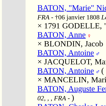
BATON, "Marie" Ni
FRA
- †06 janvier 1808
L
× 1791
GODELLE, "
BATON, Anne
×
BLONDIN, Jacob
BATON, Antoine
×
JACQUELOT, Mar
BATON, Antoine
(
×
MANCELIN, Marie
BATON, Auguste Fe
)
02, , , FRA
-