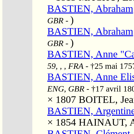
BASTIEN, Abraham
)
GBR
-
BASTIEN, Abraham
)
GBR
-
BASTIEN, Anne "Ca
59, , , FRA
- †25 mai 17
BASTIEN, Anne Elis
ENG, GBR
- †17 avril 1
× 1807
BOITEL, Jean
BASTIEN, Argentin
× 1854
HAINAUT, A
BASTIEN, Clément