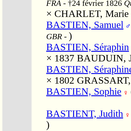
FRA
- †24 février 1826
Qu
×
CHARLET, Marie 
BASTIEN, Samuel
)
GBR
-
BASTIEN, Séraphin
× 1837
BAUDUIN, J
BASTIEN, Séraphin
× 1802
GRASSART, J
BASTIEN, Sophie
BASTIENT, Judith
)