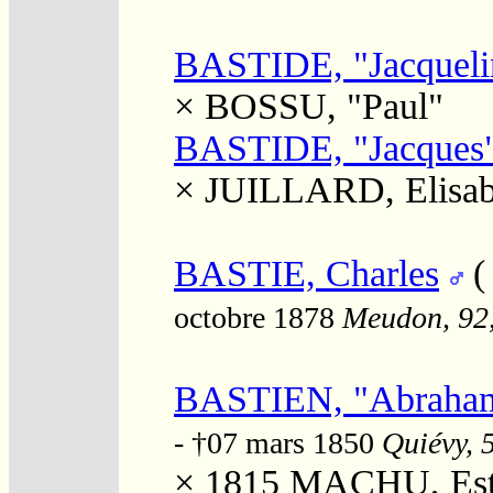
BASTIDE, "Jacqueli
×
BOSSU, "Paul"
BASTIDE, "Jacques
×
JUILLARD, Elisab
BASTIE, Charles
octobre 1878
Meudon, 92,
BASTIEN, "Abraha
- †07 mars 1850
Quiévy, 5
× 1815
MACHU, Est