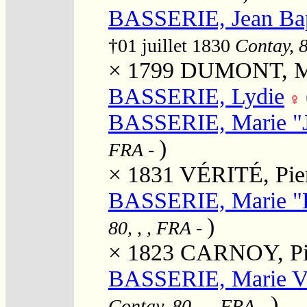
BASSERIE, Jean Bapt
†01 juillet 1830
Contay, 8
× 1799
DUMONT, Mar
BASSERIE, Lydie
BASSERIE, Marie "J
)
FRA
-
× 1831
VÉRITÉ, Pier
BASSERIE, Marie "R
)
80, , , FRA
-
× 1823
CARNOY, Pie
BASSERIE, Marie Vi
)
Contay, 80, , , FRA
-