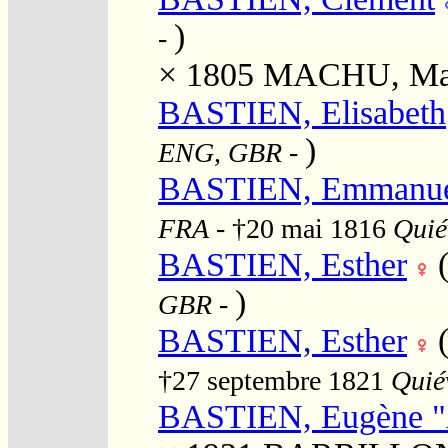
)
-
× 1805
MACHU, Mari
BASTIEN, Elisabeth
)
ENG, GBR
-
BASTIEN, Emmanu
FRA
- †20 mai 1816
Quié
BASTIEN, Esther
)
GBR
-
BASTIEN, Esther
†27 septembre 1821
Quiév
BASTIEN, Eugène "