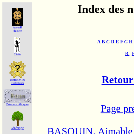
Index des 
Accueil
du site
A
B
C
D
E
F
G
H
B.
L'idée
Retour 
Identifier les
Protestants
Prénoms bibliques
Page pr
BASQUIN, Aimable
Généalogie