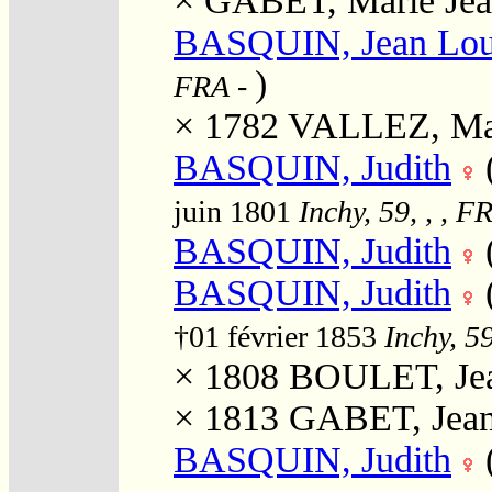
×
GABET, Marie Jea
BASQUIN, Jean Loui
)
FRA
-
× 1782
VALLEZ, Mar
BASQUIN, Judith
juin 1801
Inchy, 59, , , F
BASQUIN, Judith
BASQUIN, Judith
†01 février 1853
Inchy, 59
× 1808
BOULET, Jea
× 1813
GABET, Jean
BASQUIN, Judith