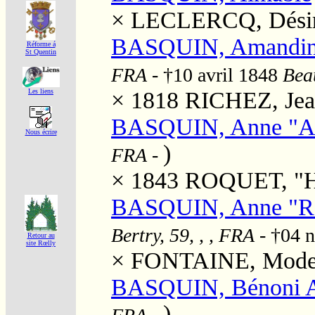
×
LECLERCQ, Dési
BASQUIN, Amandi
Réforme á
St Quentin
FRA
- †10 avril 1848
Bea
× 1818
RICHEZ, Jean
Les liens
BASQUIN, Anne "Ad
Nous écrire
)
FRA
-
× 1843
ROQUET, "Ho
BASQUIN, Anne "Ros
Bertry, 59, , , FRA
- †04 
Retour au
site Rœlly
×
FONTAINE, Mode
BASQUIN, Bénoni 
)