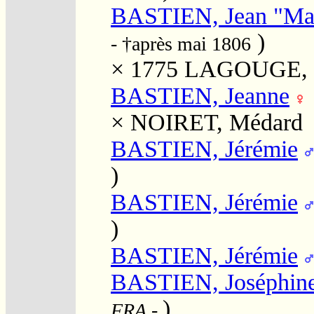
BASTIEN, Jean "Mar
)
- †après mai 1806
× 1775
LAGOUGE, M
BASTIEN, Jeanne
×
NOIRET, Médard
BASTIEN, Jérémie
)
BASTIEN, Jérémie
)
BASTIEN, Jérémie
BASTIEN, Joséphin
)
FRA
-