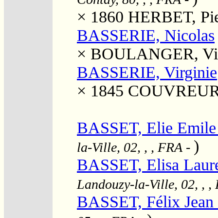
× 1860
HERBET, Pier
BASSERIE, Nicolas
×
BOULANGER, Vir
BASSERIE, Virginie
× 1845
COUVREUR, J
BASSET, Elie Emile
)
la-Ville, 02, , , FRA
-
BASSET, Elisa Laure
Landouzy-la-Ville, 02, , 
BASSET, Félix Jean