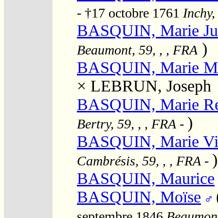
- †17 octobre 1761
Inchy,
BASQUIN, Marie Ju
)
Beaumont, 59, , , FRA
BASQUIN, Marie Ma
×
LEBRUN, Joseph
BASQUIN, Marie Re
)
Bertry, 59, , , FRA
-
BASQUIN, Marie Vir
)
Cambrésis, 59, , , FRA
-
BASQUIN, Maurice
BASQUIN, Moïse
septembre 1846
Beaumont