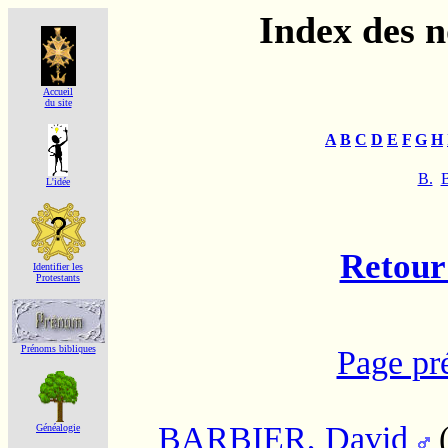
Index des 
Accueil
du site
A
B
C
D
E
F
G
H
B.
L'idée
Retour 
Identifier les
Protestants
Prénoms bibliques
Page pr
BARBIER, David
Généalogie