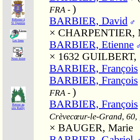
)
FRA
-
BARBIER, David
Réforme á
St Quentin
×
CHARPENTIER, M
BARBIER, Etienne
Les liens
× 1632
GUILBERT, 
Nous écrire
BARBIER, François
BARBIER, François
)
FRA
-
BARBIER, François
Retour au
site Rœlly
Crèvecœur-le-Grand, 60, 
×
BAUGER, Marie
BARBIER, Gabriel