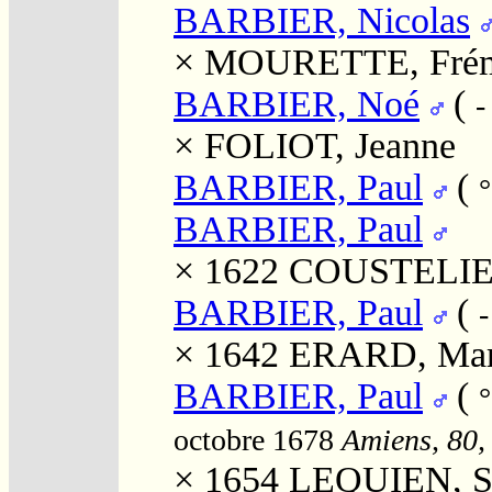
BARBIER, Nicolas
×
MOURETTE, Frém
BARBIER, Noé
(
-
×
FOLIOT, Jeanne
BARBIER, Paul
(
BARBIER, Paul
× 1622
COUSTELIER
BARBIER, Paul
(
-
× 1642
ERARD, Mar
BARBIER, Paul
(
octobre 1678
Amiens, 80,
× 1654
LEQUIEN, S