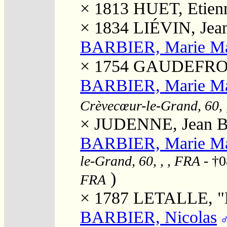
× 1813
HUET, Etien
× 1834
LIÉVIN, Jean
BARBIER, Marie Ma
× 1754
GAUDEFROY,
BARBIER, Marie Ma
Crèvecœur-le-Grand, 60, 
×
JUDENNE, Jean Ba
BARBIER, Marie Ma
le-Grand, 60, , , FRA
- †0
)
FRA
× 1787
LETALLE, "E
BARBIER, Nicolas