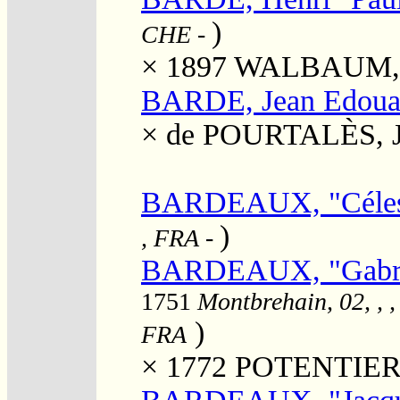
)
CHE
-
× 1897
WALBAUM, M
BARDE, Jean Edoua
×
de POURTALÈS, J
BARDEAUX, "Céles
)
, FRA
-
BARDEAUX, "Gabrie
1751
Montbrehain, 02, , 
)
FRA
× 1772
POTENTIER, 