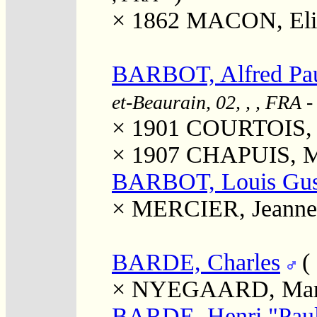
× 1862
MACON, Eli
BARBOT, Alfred Pa
et-Beaurain, 02, , , FRA
-
× 1901
COURTOIS, C
× 1907
CHAPUIS, M
BARBOT, Louis Gus
×
MERCIER, Jeanne 
BARDE, Charles
(
×
NYEGAARD, Marg
BARDE, Henri "Pau