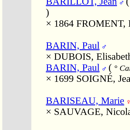
BARILLOT, Jean
)
× 1864
FROMENT, E
BARIN, Paul
×
DUBOIS, Elisabet
BARIN, Paul
(
°
Can
× 1699
SOIGNÉ, Je
BARISEAU, Marie
×
SAUVAGE, Nicol