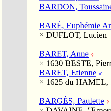
BARDON, Toussain
BARÉ, Euphémie An
×
DUFLOT, Lucien
BARET, Anne
× 1630
BESTE, Pier
BARET, Etienne
× 1625
du HAMEL, 
BARGÈS, Paulette
×
DAVAINE, "Ernes