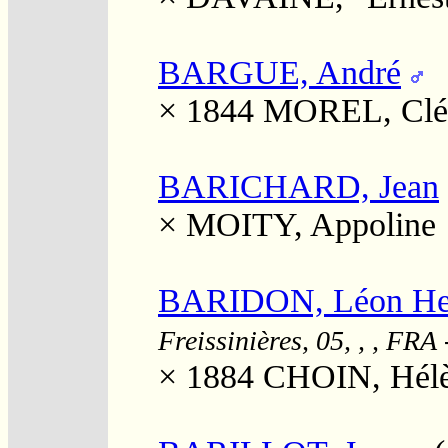
BARGUE, André
× 1844
MOREL, Clé
BARICHARD, Jean
×
MOITY, Appoline
BARIDON, Léon Hen
Freissinières, 05, , , FRA
× 1884
CHOIN, Hélè