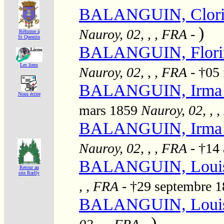
BALANGUIN, Clorin
)
Nauroy, 02, , , FRA
-
Réforme á
St Quentin
BALANGUIN, Florine
Les liens
Nauroy, 02, , , FRA
- †05 
BALANGUIN, Irma Jo
Nous écrire
mars 1859
Nauroy, 02, , 
BALANGUIN, Irma Jo
Nauroy, 02, , , FRA
- †14
BALANGUIN, Louis
Retour au
site Rœlly
, , FRA
- †29 septembre 
BALANGUIN, Louis
)