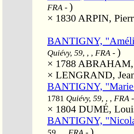
)
FRA
-
× 1830
ARPIN, Pierr
BANTIGNY, "Amélie
)
Quiévy, 59, , , FRA
-
× 1788
ABRAHAM, Je
×
LENGRAND, Jean 
BANTIGNY, "Marie" 
1781
Quiévy, 59, , , FRA
-
× 1804
DUMÉ, Louis
BANTIGNY, "Nicola
)
59, , , FRA
-