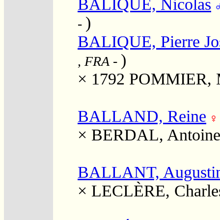
BALIQUE, Nicolas
)
-
BALIQUE, Pierre Jo
)
, FRA
-
× 1792
POMMIER, M
BALLAND, Reine
×
BERDAL, Antoin
BALLANT, Augustine
×
LECLÈRE, Charles