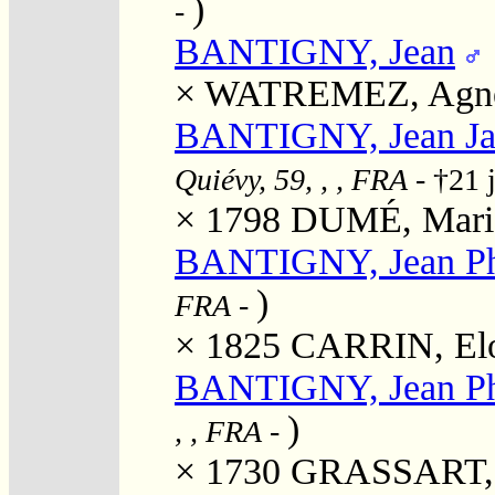
)
-
BANTIGNY, Jean
×
WATREMEZ, Agn
BANTIGNY, Jean Jac
Quiévy, 59, , , FRA
- †21 
× 1798
DUMÉ, Marie 
BANTIGNY, Jean Ph
)
FRA
-
× 1825
CARRIN, Elo
BANTIGNY, Jean Ph
)
, , FRA
-
× 1730
GRASSART, M