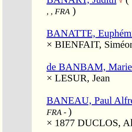
)
, , FRA
BANATTE, Euphémi
×
BIENFAIT, Siméo
de BANBAM, Marie
×
LESUR, Jean
BANEAU, Paul Alfr
)
FRA
-
× 1877
DUCLOS, Ali