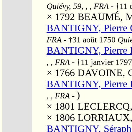
Quiévy, 59, , , FRA
- †11 
× 1792
BEAUMÉ, M
BANTIGNY, Pierre C
FRA
- †31 août 1750
Quié
BANTIGNY, Pierre P
, , FRA
- †11 janvier 179
× 1766
DAVOINE, Ca
BANTIGNY, Pierre P
)
, , FRA
-
× 1801
LECLERCQ, 
× 1806
LORRIAUX, 
BANTIGNY, Séraph