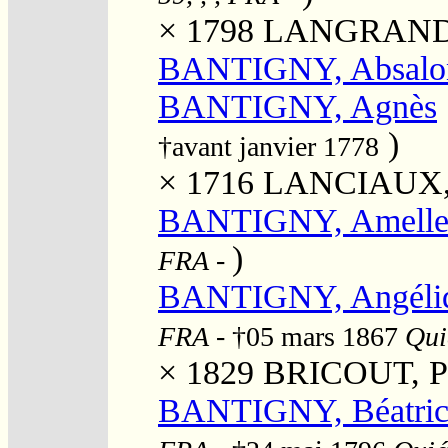
× 1798
LANGRAND, 
BANTIGNY, Absalo
BANTIGNY, Agnès
)
†avant janvier 1778
× 1716
LANCIAUX, J
BANTIGNY, Amelle
)
FRA
-
BANTIGNY, Angéli
FRA
- †05 mars 1867
Qui
× 1829
BRICOUT, Pi
BANTIGNY, Béatric