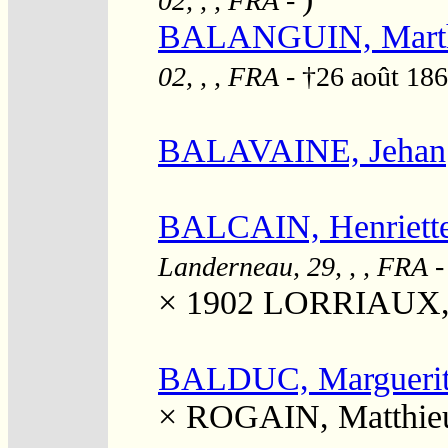
02, , , FRA
-
BALANGUIN, Marthe
02, , , FRA
- †26 août 18
BALAVAINE, Jehan
BALCAIN, Henriette 
Landerneau, 29, , , FRA
× 1902
LORRIAUX, "
BALDUC, Margueri
×
ROGAIN, Matthie