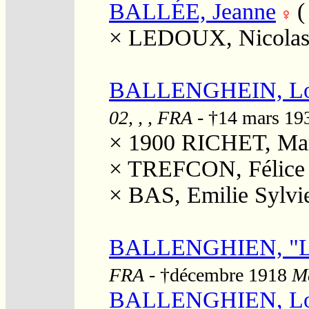
BALLÉE, Jeanne
×
LEDOUX, Nicola
BALLENGHEIN, Lou
02, , , FRA
- †14 mars 1
× 1900
RICHET, Mar
×
TREFCON, Félice 
×
BAS, Emilie Sylvi
BALLENGHIEN, "L
FRA
- †décembre 1918
Ma
BALLENGHIEN, Lou