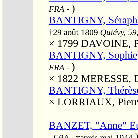
)
FRA
-
BANTIGNY, Séraph
†29 août 1809
Quiévy, 59,
× 1799
DAVOINE, Pi
BANTIGNY, Sophie
)
FRA
-
× 1822
MERESSE, D
BANTIGNY, Thérès
×
LORRIAUX, Pierre
BANZET, "Anne" Eu
, FRA
- †après mai 1944