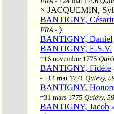
FRA
- †24 mai 1796
Quié
×
JACQUEMIN, Syl
BANTIGNY, Césari
)
FRA
-
BANTIGNY, Daniel
BANTIGNY, E.S.V.
†16 novembre 1775
Quiév
BANTIGNY, Fidèle
- †14 mai 1771
Quiévy, 59
BANTIGNY, Honor
†31 mars 1775
Quiévy, 59
BANTIGNY, Jacob