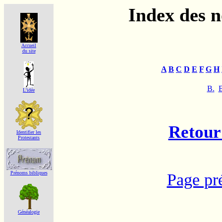
Index des 
Accueil
du site
A
B
C
D
E
F
G
H
B.
L'idée
Retour 
Identifier les
Protestants
Prénoms bibliques
Page pr
Généalogie