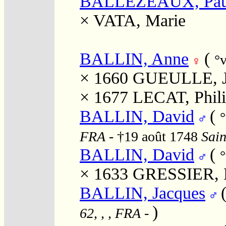
BALLEZEAUX, Pau
×
VATA, Marie
BALLIN, Anne
(
°
× 1660
GUEULLE, J
× 1677
LECAT, Phil
BALLIN, David
(
FRA
- †19 août 1748
Sain
BALLIN, David
(
°
× 1633
GRESSIER, 
BALLIN, Jacques
)
62, , , FRA
-