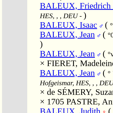
BALEUX, Friedrich 
)
HES, , , DEU
-
BALEUX, Isaac
(
°
BALEUX, Jean
(
°
)
BALEUX, Jean
(
°
×
FIERET, Madelein
BALEUX, Jean
(
°
Hofgeismar, HES, , , DE
×
de SÉMERY, Suza
× 1705
PASTRE, An
BALEUX, Judith