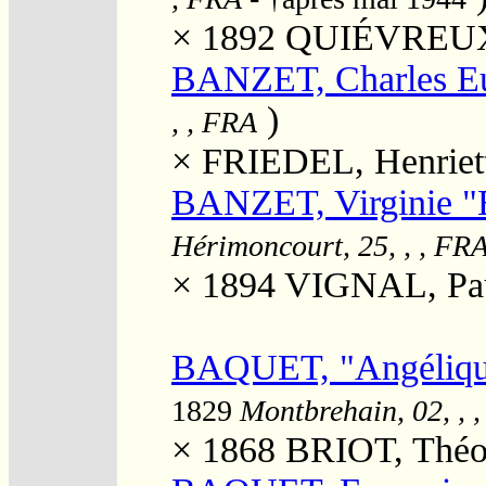
× 1892
QUIÉVREUX, 
BANZET, Charles E
)
, , FRA
×
FRIEDEL, Henriet
BANZET, Virginie "E
Hérimoncourt, 25, , , FR
× 1894
VIGNAL, Pa
BAQUET, "Angélique
1829
Montbrehain, 02, , 
× 1868
BRIOT, Théo