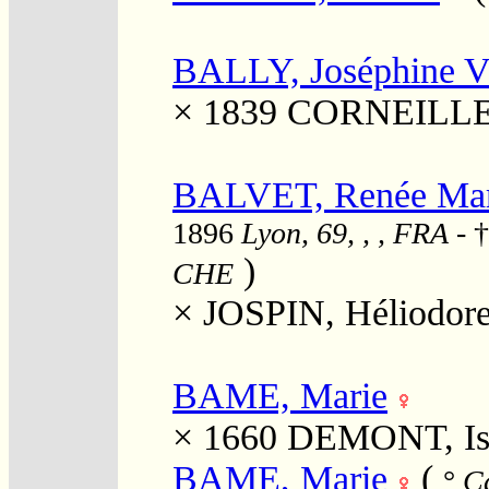
BALLY, Joséphine Vi
× 1839
CORNEILLE,
BALVET, Renée Marce
1896
Lyon, 69, , , FRA
- 
)
CHE
×
JOSPIN, Héliodor
BAME, Marie
× 1660
DEMONT, Is
BAME, Marie
(
°
Ca