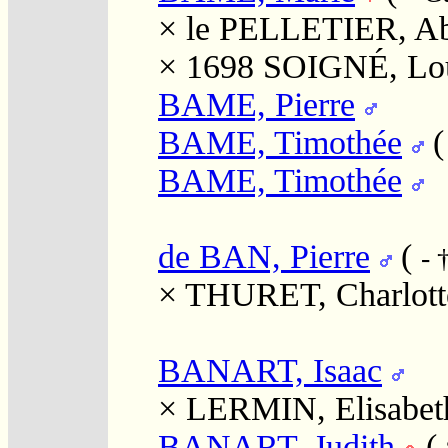
×
le PELLETIER, A
× 1698
SOIGNÉ, Lo
BAME, Pierre
BAME, Timothée
BAME, Timothée
de BAN, Pierre
(
- 
×
THURET, Charlott
BANART, Isaac
×
LERMIN, Elisabet
BANART, Judith
(