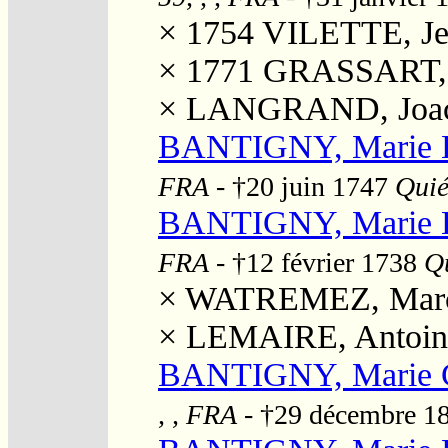
× 1754
VILETTE, Je
× 1771
GRASSART, J
×
LANGRAND, Joa
BANTIGNY, Marie 
FRA
- †20 juin 1747
Quié
BANTIGNY, Marie 
FRA
- †12 février 1738
Qu
×
WATREMEZ, Mar
×
LEMAIRE, Antoin
BANTIGNY, Marie C
, , FRA
- †29 décembre 1