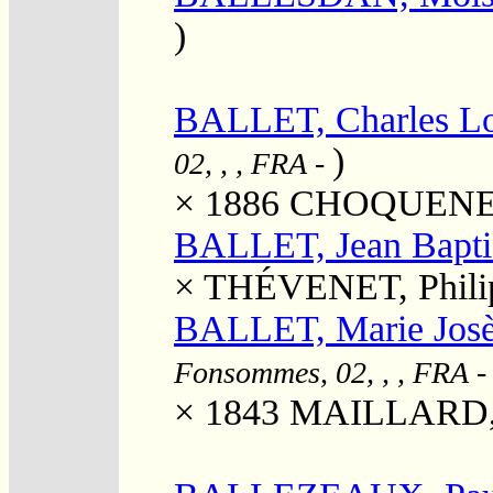
)
BALLET, Charles Lo
)
02, , , FRA
-
× 1886
CHOQUENET,
BALLET, Jean Baptis
×
THÉVENET, Philip
BALLET, Marie Josè
Fonsommes, 02, , , FRA
× 1843
MAILLARD, L