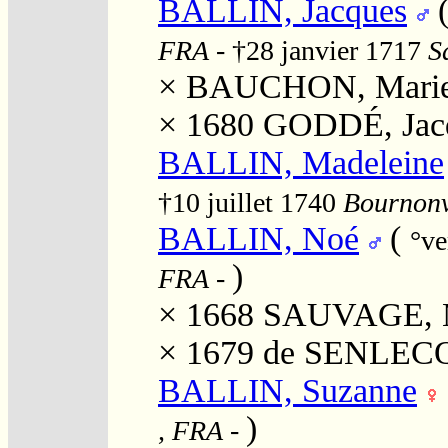
BALLIN, Jacques
FRA
- †28 janvier 1717
S
×
BAUCHON, Mari
× 1680
GODDÉ, Jacq
BALLIN, Madeleine
†10 juillet 1740
Bournonvi
BALLIN, Noé
(
°v
)
FRA
-
× 1668
SAUVAGE, M
× 1679
de SENLECQ
BALLIN, Suzanne
)
, FRA
-