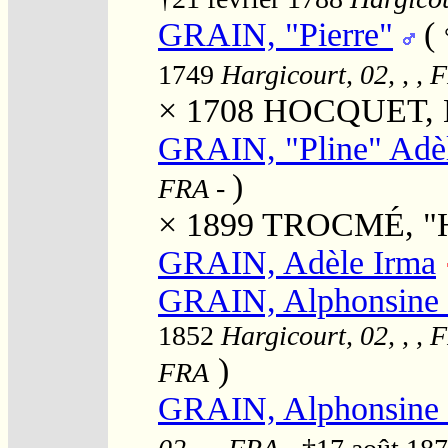
GRAIN, "Pierre"
(
1749
Hargicourt, 02, , , 
× 1708
HOCQUET, Ma
GRAIN, "Pline" Adè
)
FRA
-
× 1899
TROCMÉ, "He
GRAIN, Adèle Irma
GRAIN, Alphonsine H
1852
Hargicourt, 02, , , 
)
FRA
GRAIN, Alphonsine 