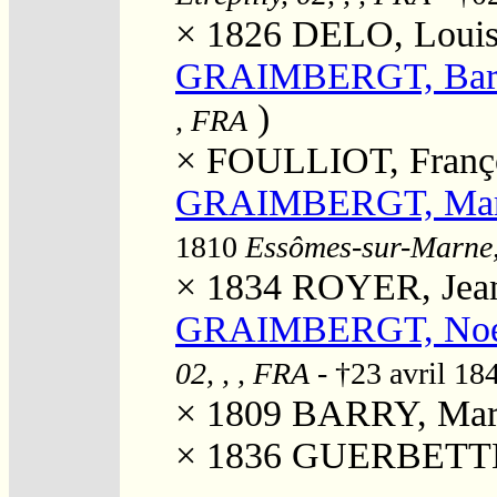
× 1826
DELO, Louis
GRAIMBERGT, Bar
)
, FRA
×
FOULLIOT, Franç
GRAIMBERGT, Marie 
1810
Essômes-sur-Marne, 
× 1834
ROYER, Jean
GRAIMBERGT, Noé "
02, , , FRA
- †23 avril 18
× 1809
BARRY, Mari
× 1836
GUERBETTE, 