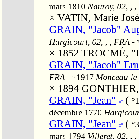
mars 1810
Nauroy, 02, , 
×
VATIN, Marie Josè
GRAIN, "Jacob" Aug
Hargicourt, 02, , , FRA
- 
× 1852
TROCMÉ, "He
GRAIN, "Jacob" Ern
FRA
- †1917
Monceau-le-
× 1894
GONTHIER,
GRAIN, "Jean"
(
°1
décembre 1770
Hargicour
GRAIN, "Jean"
(
°
mars 1794
Villeret, 02, , 