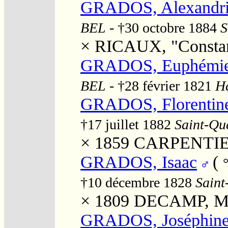
GRADOS, Alexandr
BEL
- †30 octobre 1884
S
×
RICAUX, "Constan
GRADOS, Euphémi
BEL
- †28 février 1821
Ha
GRADOS, Florentin
†17 juillet 1882
Saint-Que
× 1859
CARPENTIER,
GRADOS, Isaac
(
†10 décembre 1828
Saint
× 1809
DECAMP, Mar
GRADOS, Joséphin