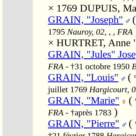
× 1769
DUPUIS, Mar
GRAIN, "Joseph"
1795
Nauroy, 02, , , FRA
×
HURTRET, Anne "
GRAIN, "Jules" Jos
FRA
- †31 octobre 1950
B
GRAIN, "Louis"
(
juillet 1769
Hargicourt, 0
GRAIN, "Marie"
(
)
FRA
- †après 1783
GRAIN, "Pierre"
(
†21 février 1788
Hargicou