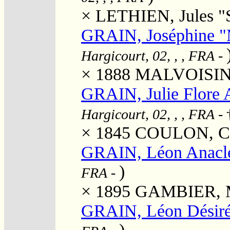
×
LETHIEN, Jules "
GRAIN, Joséphine "
Hargicourt, 02, , , FRA
-
× 1888
MALVOISIN, 
GRAIN, Julie Flore 
Hargicourt, 02, , , FRA
- 
× 1845
COULON, Cha
GRAIN, Léon Anacl
)
FRA
-
× 1895
GAMBIER, Ma
GRAIN, Léon Désir