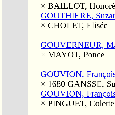
×
BAILLOT, Honor
GOUTHIERE, Suza
×
CHOLET, Elisée
GOUVERNEUR, Ma
×
MAYOT, Ponce
GOUVION, Françoi
× 1680
GANSSE, Su
GOUVION, Françoi
×
PINGUET, Colette