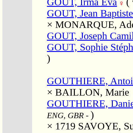
GOUT, Irma Eva
(
GOUT, Jean Baptiste
×
MONARQUE, Adél
GOUT, Joseph Camil
GOUT, Sophie Stéph
)
GOUTHIERE, Antoi
×
BAILLON, Marie
GOUTHIERE, Danie
)
ENG, GBR
-
× 1719
SAVOYE, Su