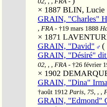
)
02, , , FRA
-
× 1887
BLIN, Lucie 
GRAIN, "Charles" H
, FRA
- †19 mars 1888
Ha
× 1871
LAVENTURE, 
GRAIN, "David"
(
GRAIN, "Désiré" dit
02, , , FRA
- †26 février 
× 1902
DEMARQUE, 
GRAIN, "Dina" Irm
†août 1912
Paris, 75, , ,
GRAIN, "Edmond" G