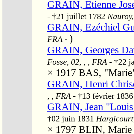
GRAIN, Etienne Jos
- †21 juillet 1782
Nauroy,
GRAIN, Ezéchiel Gu
)
FRA
-
GRAIN, Georges Da
Fosse, 02, , , FRA
- †22 j
× 1917
BAS, "Marie"
GRAIN, Henri Chris
, , FRA
- †13 février 183
GRAIN, Jean "Louis
†02 juin 1831
Hargicourt,
× 1797
BLIN, Marie