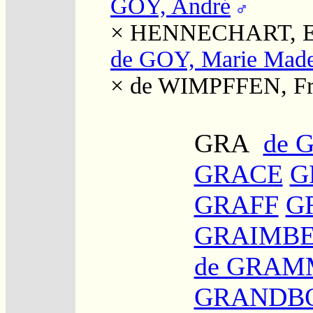
GOY, André
×
HENNECHART, Ev
de GOY, Marie Made
×
de WIMPFFEN, Fra
GRA
de 
GRACE
G
GRAFF
G
GRAIMBE
de GRA
GRANDBO