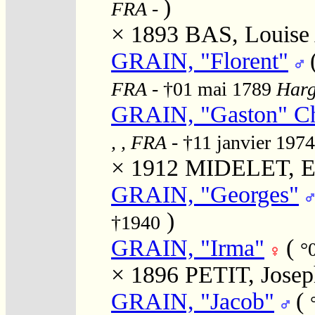
)
FRA
-
× 1893
BAS, Louise
GRAIN, "Florent"
FRA
- †01 mai 1789
Harg
GRAIN, "Gaston" Ch
, , FRA
- †11 janvier 197
× 1912
MIDELET, Eu
GRAIN, "Georges"
)
†1940
GRAIN, "Irma"
(
°
× 1896
PETIT, Josep
GRAIN, "Jacob"
(