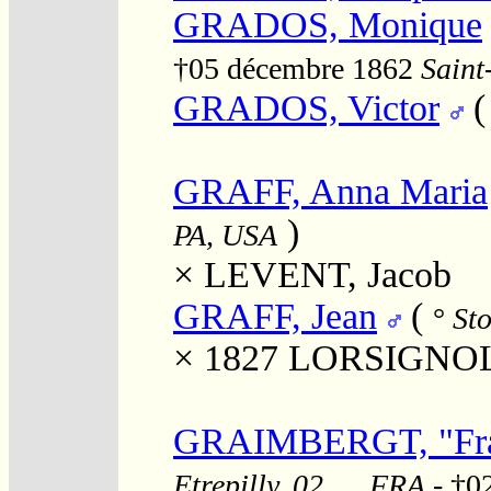
GRADOS, Monique
†05 décembre 1862
Saint
GRADOS, Victor
GRAFF, Anna Maria
)
PA, USA
×
LEVENT, Jacob
GRAFF, Jean
(
°
Sto
× 1827
LORSIGNOL, 
GRAIMBERGT, "Fran
Etrepilly, 02, , , FRA
- †0