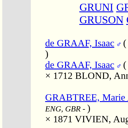
GRUNI
G
GRUSON
de GRAAF, Isaac
)
de GRAAF, Isaac
× 1712
BLOND, An
GRABTREE, Marie 
)
ENG, GBR
-
× 1871
VIVIEN, Aug