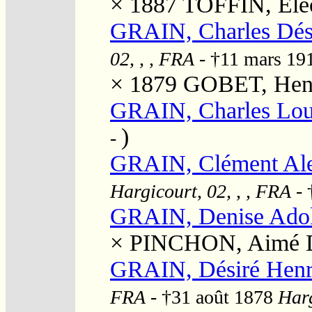
× 1887
TOFFIN, Elé
GRAIN, Charles Dés
02, , , FRA
- †11 mars 19
× 1879
GOBET, Henr
GRAIN, Charles Lou
)
-
GRAIN, Clément Al
Hargicourt, 02, , , FRA
- 
GRAIN, Denise Ado
×
PINCHON, Aimé D
GRAIN, Désiré Henr
FRA
- †31 août 1878
Harg