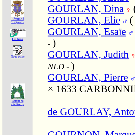
GOURLAN, Dina
GOURLAN, Elie
Réforme á
St Quentin
GOURLAN, Esaïe
)
Les liens
-
GOURLAN, Judith
Nous écrire
)
NLD
-
GOURLAN, Pierre
× 1633
CARBONNIER
Retour au
site Rœlly
de GOURLAY, Anto
GOURNON, Marguer