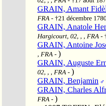
02, , , FRA
- †17 août 18
GRAIN, Amant Fidè
FRA
- †21 décembre 178
GRAIN, Anatole Hen
Hargicourt, 02, , , FRA
- 
GRAIN, Antoine Jos
)
, FRA
-
GRAIN, Auguste Ern
)
02, , , FRA
-
GRAIN, Benjamin
GRAIN, Charles Alf
)
FRA
-