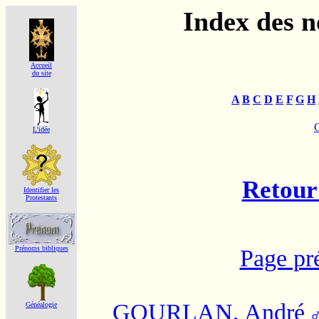
Index des 
Accueil
du site
A
B
C
D
E
F
G
H
L'idée
Retour 
Identifier les
Protestants
Prénoms bibliques
Page pr
GOURLAN, André
Généalogie