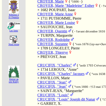
CROYER, Marie
(
)
°1606 -
CROYER, Marie "Madeleine" Esther
(
- †
× 1682
POUPART, Isaac
CROYER, Marie Anne
Réforme á
St Quentin
× 1711
PUTHOMME, Pierre
CROYER, Marie Louise
×
SAUFOUCHE, Jean
CROYER, Quentin
(
Les liens
- †avant décembre 1616
×
TURPIN, Marguerite
CROYER, Rodolphe
CROYER, Suzanne
(
°vers 1676
Lizy-sur-Ourc
Nous écrire
× 1709
LONGELET, Pierre
CROYER, Thierrye
×
PRÉVOST, Jean
CRUCIFIX, "Charles"
(
°août 1703
Crèvecœur
× 1734
LEROUX, "Anne"
CRUCIFIX, "Charles" Jacques
(
°vers 1638
×
PAVILLON, Marie
Retour au
CRUCIFIX, "Jean"
site Rœlly
CRUCIFIX, "Jean"
(
°vers 1666 - †13 mai 1
×
SAINT-JEAN, "Marguerite"
CRUCIFIX, "Louis"
CRUCIFIX, "Louis" Joseph dit Nanar
(
°1
×
GARBET, X.