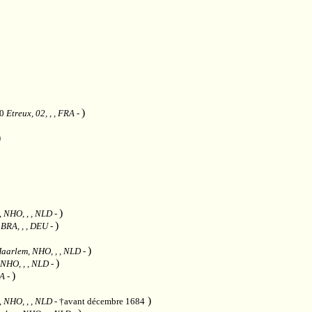
)
20
Etreux, 02, , , FRA
-
)
)
 NHO, , , NLD
-
)
 BRA, , , DEU
-
)
aarlem, NHO, , , NLD
-
)
NHO, , , NLD
-
)
RA
-
)
 NHO, , , NLD
- †avant décembre 1684