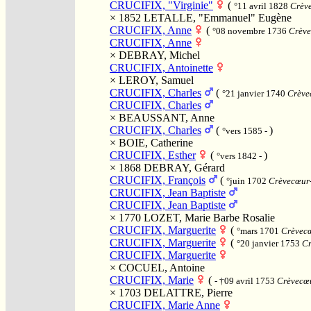
CRUCIFIX, "Virginie"
(
°11 avril 1828
Crève
× 1852
LETALLE, "Emmanuel" Eugène
CRUCIFIX, Anne
(
°08 novembre 1736
Crève
CRUCIFIX, Anne
×
DEBRAY, Michel
CRUCIFIX, Antoinette
×
LEROY, Samuel
CRUCIFIX, Charles
(
°21 janvier 1740
Crèvec
CRUCIFIX, Charles
×
BEAUSSANT, Anne
CRUCIFIX, Charles
(
)
°vers 1585 -
×
BOIE, Catherine
CRUCIFIX, Esther
(
)
°vers 1842 -
× 1868
DEBRAY, Gérard
CRUCIFIX, François
(
°juin 1702
Crèvecœur-
CRUCIFIX, Jean Baptiste
CRUCIFIX, Jean Baptiste
× 1770
LOZET, Marie Barbe Rosalie
CRUCIFIX, Marguerite
(
°mars 1701
Crèvecœ
CRUCIFIX, Marguerite
(
°20 janvier 1753
Cr
CRUCIFIX, Marguerite
×
COCUEL, Antoine
CRUCIFIX, Marie
(
- †09 avril 1753
Crèvecœu
× 1703
DELATTRE, Pierre
CRUCIFIX, Marie Anne