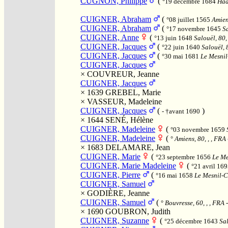
CUGNON, Philippe
(
°19 décembre 1684
Haa
CUIGNER, Abraham
(
°08 juillet 1565
Amiens
CUIGNER, Abraham
(
°17 novembre 1645
Sa
CUIGNER, Anne
(
°13 juin 1648
Salouël, 80,
CUIGNER, Jacques
(
°22 juin 1640
Salouël, 8
CUIGNER, Jacques
(
°30 mai 1681
Le Mesnil-
CUIGNER, Jacques
×
COUVREUR, Jeanne
CUIGNER, Jacques
× 1639
GREBEL, Marie
×
VASSEUR, Madeleine
CUIGNER, Jacques
(
)
- †avant 1690
× 1644
SENÉ, Hélène
CUIGNER, Madeleine
(
°03 novembre 1659
CUIGNER, Madeleine
(
°
Amiens, 80, , , FRA
× 1683
DELAMARE, Jean
CUIGNER, Marie
(
°23 septembre 1656
Le Me
CUIGNER, Marie Madeleine
(
°21 avril 16
CUIGNER, Pierre
(
°16 mai 1658
Le Mesnil-Co
CUIGNER, Samuel
×
GODIÈRE, Jeanne
CUIGNER, Samuel
(
°
Bouvresse, 60, , , FRA
-
× 1690
GOUBRON, Judith
CUIGNER, Suzanne
(
°25 décembre 1643
Sal