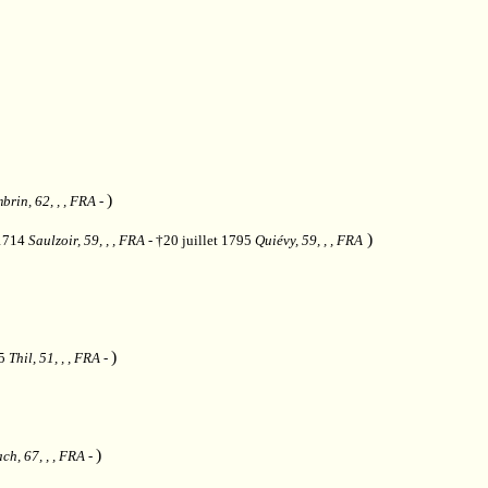
)
brin, 62, , , FRA
-
)
 1714
Saulzoir, 59, , , FRA
- †20 juillet 1795
Quiévy, 59, , , FRA
)
45
Thil, 51, , , FRA
-
)
ch, 67, , , FRA
-