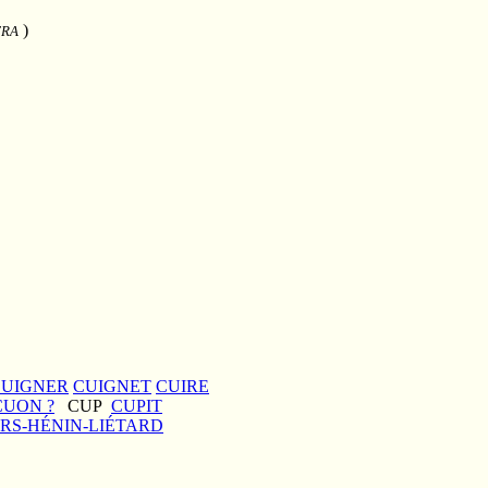
)
 FRA
CUIGNER
CUIGNET
CUIRE
CUON ?
CUP
CUPIT
ERS-HÉNIN-LIÉTARD