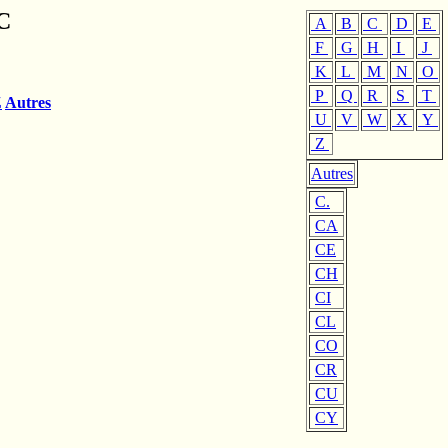
C
A
B
C
D
E
F
G
H
I
J
K
L
M
N
O
P
Q
R
S
T
Z
Autres
U
V
W
X
Y
Z
Autres
C.
CA
CE
CH
CI
CL
CO
CR
CU
CY