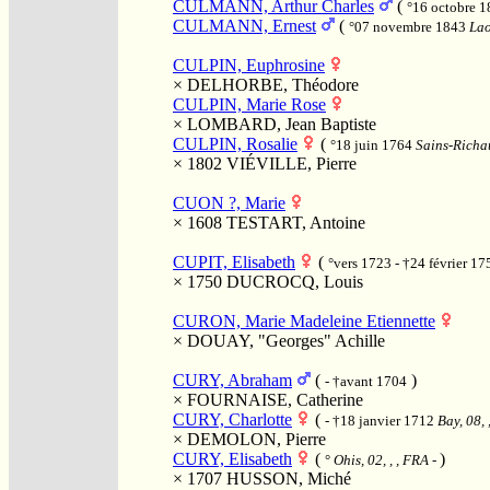
CULMANN, Arthur Charles
(
°16 octobre 
CULMANN, Ernest
(
°07 novembre 1843
Lao
CULPIN, Euphrosine
×
DELHORBE, Théodore
CULPIN, Marie Rose
×
LOMBARD, Jean Baptiste
CULPIN, Rosalie
(
°18 juin 1764
Sains-Richau
× 1802
VIÉVILLE, Pierre
CUON ?, Marie
× 1608
TESTART, Antoine
CUPIT, Elisabeth
(
°vers 1723 - †24 février 1
× 1750
DUCROCQ, Louis
CURON, Marie Madeleine Etiennette
×
DOUAY, "Georges" Achille
CURY, Abraham
(
)
- †avant 1704
×
FOURNAISE, Catherine
CURY, Charlotte
(
- †18 janvier 1712
Bay, 08, 
×
DEMOLON, Pierre
CURY, Elisabeth
(
)
°
Ohis, 02, , , FRA
-
× 1707
HUSSON, Miché