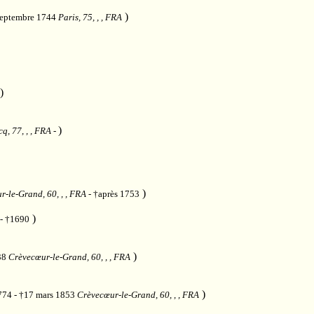
)
septembre 1744
Paris, 75, , , FRA
)
)
q, 77, , , FRA
-
)
-le-Grand, 60, , , FRA
- †après 1753
)
 - †1690
)
738
Crèvecœur-le-Grand, 60, , , FRA
)
774 - †17 mars 1853
Crèvecœur-le-Grand, 60, , , FRA