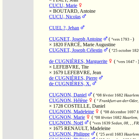
CUCU, Marie
×
BOUTARD, Antoine
CUCU, Nicolas
CUEL ?, Jehan
CUGNET, Joseph Antoine
(
)
°vers 1793 -
× 1820
FARCÉ, Marie Augustine
CUGNET, Joseph Célestin
(
°25 octobre 18
de CUGNIÈRES, Marguerite
(
°vers 1647 -
×
LEFEBVRE, Tite
× 1679
LEFEBVRE, Jean
de CUGNIÈRES, Pierre
de CUGNIÈRES, X.
CUGNON, Daniel
(
°08 février 1682
Haarlem,
CUGNON, Hélène
(
°
Frankfurt-an-der-Oder,
× 1728
COSTELLE, Daniel
CUGNON, Madeleine
(
°08 décembre 1697
H
CUGNON, Marie
(
°08 février 1682
Haarlem, 
CUGNON, Noël
(
°vers 1639
Sedan, 08, , , F
× 1675
RENAULT, Madeleine
CUGNON, Philippe
(
°25 avril 1683
Haarlem,