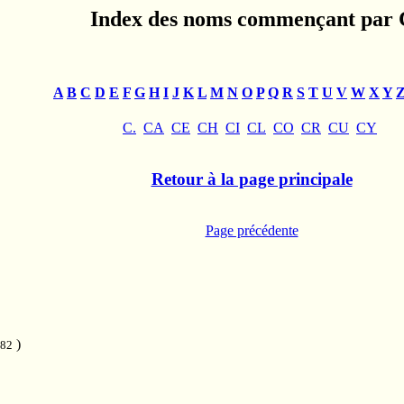
Index des noms commençant par 
A
B
C
D
E
F
G
H
I
J
K
L
M
N
O
P
Q
R
S
T
U
V
W
X
Y
C.
CA
CE
CH
CI
CL
CO
CR
CU
CY
Retour à la page principale
Page précédente
)
682