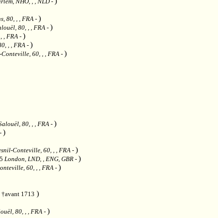
)
rlem, NHO, , , NLD
-
)
, 80, , , FRA
-
)
louël, 80, , , FRA
-
)
 , , FRA
-
)
0, , , FRA
-
)
Conteville, 60, , , FRA
-
)
Salouël, 80, , , FRA
-
)
-
)
snil-Conteville, 60, , , FRA
-
)
95
London, LND, , ENG, GBR
-
)
nteville, 60, , , FRA
-
)
 †avant 1713
)
ouël, 80, , , FRA
-