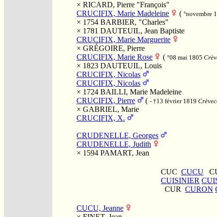
×
RICARD, Pierre "François"
CRUCIFIX, Marie Madeleine
(
°novembre 
× 1754
BARBIER, "Charles"
× 1781
DAUTEUIL, Jean Baptiste
CRUCIFIX, Marie Marguerite
×
GRÉGOIRE, Pierre
CRUCIFIX, Marie Rose
(
°08 mai 1805
Crèv
× 1823
DAUTEUIL, Louis
CRUCIFIX, Nicolas
CRUCIFIX, Nicolas
× 1724
BAILLI, Marie Madeleine
CRUCIFIX, Pierre
(
- †13 février 1819
Crèvec
×
GABRIEL, Marie
CRUCIFIX, X.
CRUDENELLE, Georges
CRUDENELLE, Judith
× 1594
PAMART, Jean
CUC
CUCU
C
CUISINIER
CUI
CUR
CURON
CUCU, Jeanne
×
FINET, Jean