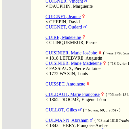
CUIGNER, Vincent
×
DAUPHIN, Marguerite
CUIGNET, Jeanne
×
CHEPIN, David
CUIGNET, Oudard
CUIRE, Madeleine
×
CLINQUEMEUR, Pierre
CUISINIER, Marie Josèphe
(
°vers 1796
Som
× 1818
LEFEBVRE, Augustin
CUISINIER, Marie Madeleine
(
°18 février
×
FASSIAUX, Pierre Antoine
× 1772
WAXIN, Louis
CUISSET, Antoinette
CULDAUT, Marie Françoise
(
°06 août 18
× 1865
TROCMÉ, Eugène Léon
CULLOT, Gilles
(
)
°
Noyon, 60, , , FRA
-
CULMANN, Abraham
(
°08 mai 1818
Trimba
× 1843
THÉRY, Françoise Arelise