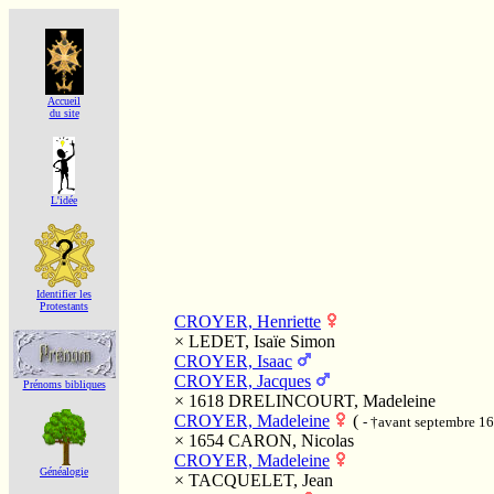
Accueil
du site
L'idée
Identifier les
Protestants
CROYER, Henriette
×
LEDET, Isaïe Simon
CROYER, Isaac
CROYER, Jacques
Prénoms bibliques
× 1618
DRELINCOURT, Madeleine
CROYER, Madeleine
(
- †avant septembre 1
× 1654
CARON, Nicolas
CROYER, Madeleine
Généalogie
×
TACQUELET, Jean