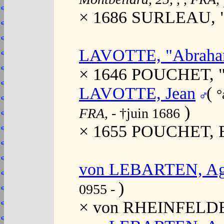
× 1686 SURLEAU, "J
LAVOTTE, "Abrah
× 1646 POUCHET, 
LAVOTTE, Jean
(
°
)
FRA,
- †juin 1686
× 1655 POUCHET, E
von LEBARTEN, Ag
)
0955 -
× von RHEINFELDEN