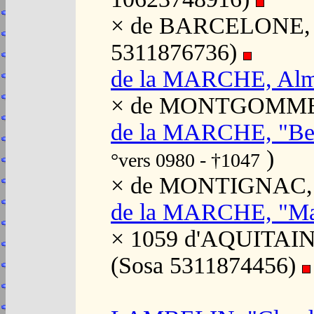
× de BARCELONE, R
5311876736)
de la MARCHE, Alm
× de MONTGOMMERY,
de la MARCHE, "Ber
)
°vers 0980 - †1047
× de MONTIGNAC, "
de la MARCHE, "Ma
× 1059 d'AQUITAINE,
(Sosa 5311874456)