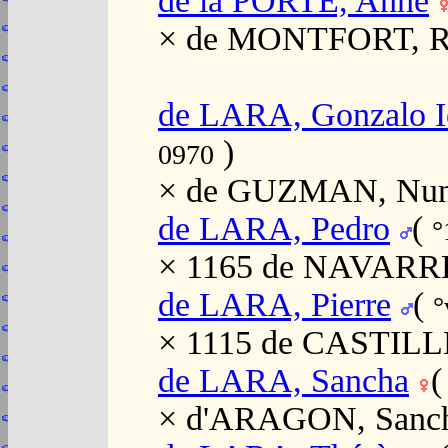
de la PORTE, Anne
× de MONTFORT, Ro
de LARA, Gonzalo I
)
0970
× de GUZMAN, Nun
de LARA, Pedro
(
°
× 1165 de NAVARR
de LARA, Pierre
(
°
× 1115 de CASTILLE
de LARA, Sancha
× d'ARAGON, Sanc