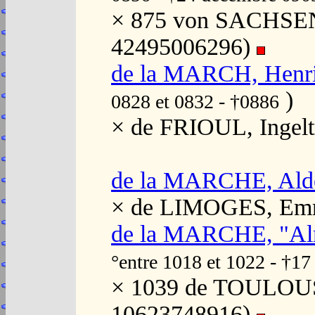
× 875 von SACHSEN, O
42495006296)
de la MARCH, Henr
)
0828 et 0832 - †0886
× de FRIOUL, Ingel
de la MARCHE, Alde
× de LIMOGES, Emm
de la MARCHE, "Al
°entre 1018 et 1022 - †1
× 1039 de TOULOUSE
10623748916)