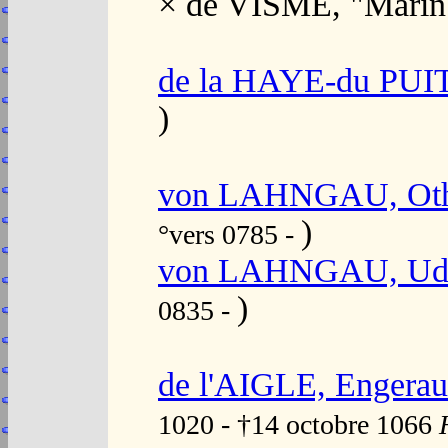
× de VISME, "Marin
de la HAYE-du PUIT
)
von LAHNGAU, Oth
)
°vers 0785 -
von LAHNGAU, Ud
)
0835 -
de l'AIGLE, Engerau
1020 - †14 octobre 1066