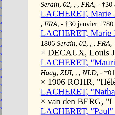
Serain, 02, , , FRA,
- †30
LACHERET, Marie J
, FRA,
- †30 janvier 178
LACHERET, Marie Jo
1806
Serain, 02, , , FRA,
× DECAUX, Louis J
LACHERET, "Mauric
Haag, ZUI, , , NLD,
- †0
× 1906 ROHR, "Hél
LACHERET, "Nathal
× van den BERG, "L
LACHERET, "Paul" 