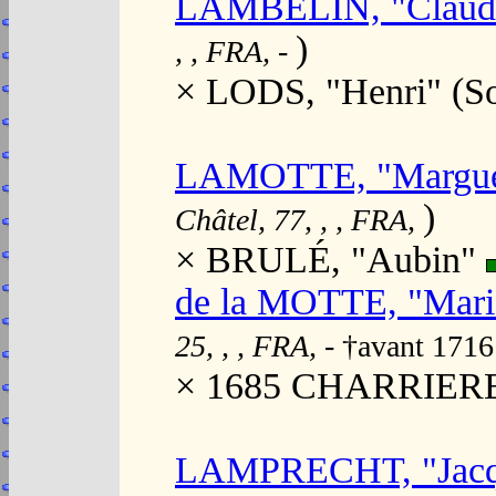
LAMBELIN, "Claud
)
, , FRA,
-
× LODS, "Henri" (S
LAMOTTE, "Marguer
)
Châtel, 77, , , FRA,
× BRULÉ, "Aubin"
de la MOTTE, "Mari
25, , , FRA,
- †avant 1716
× 1685 CHARRIERE
LAMPRECHT, "Jacq