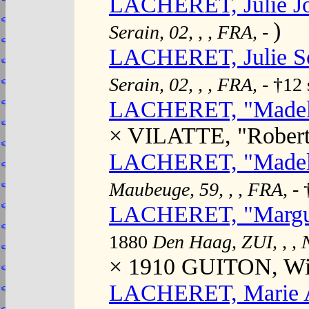
LACHERET, Julie Jo
)
Serain, 02, , , FRA,
-
LACHERET, Julie So
Serain, 02, , , FRA,
- †12
LACHERET, "Madel
× VILATTE, "Robert
LACHERET, "Madele
Maubeuge, 59, , , FRA,
-
LACHERET, "Marguer
1880
Den Haag, ZUI, , ,
× 1910 GUITON, Wil
LACHERET, Marie A