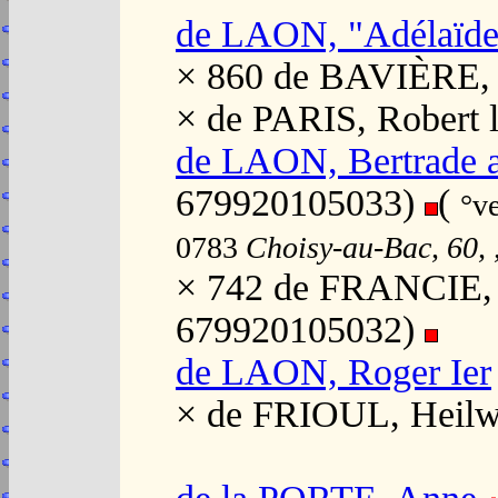
de LAON, "Adélaïde
× 860 de BAVIÈRE, 
× de PARIS, Robert 
de LAON, Bertrade a
679920105033)
(
°v
0783
Choisy-au-Bac, 60, 
× 742 de FRANCIE, P
679920105032)
de LAON, Roger Ier
× de FRIOUL, Heil