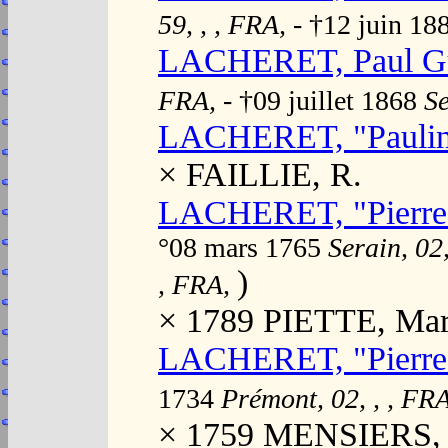
59, , , FRA,
- †12 juin 1
LACHERET, Paul Gu
FRA,
- †09 juillet 1868
Se
LACHERET, "Paulin
× FAILLIE, R.
LACHERET, "Pierre"
°08 mars 1765
Serain, 02
)
, FRA,
× 1789 PIETTE, Mari
LACHERET, "Pierre"
1734
Prémont, 02, , , FR
× 1759 MENSIERS, M