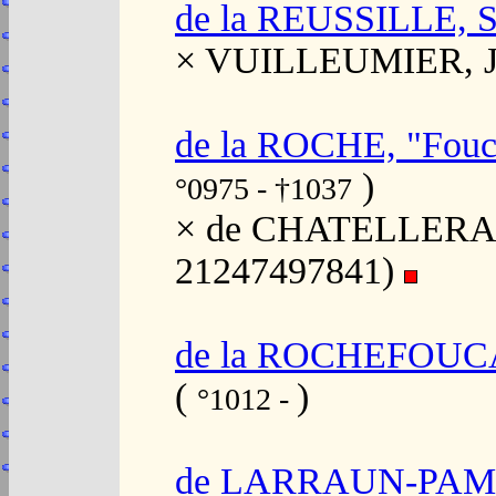
de la REUSSILLE, 
× VUILLEUMIER, 
de la ROCHE, "Fouca
)
°0975 - †1037
× de CHATELLERAUL
21247497841)
de la ROCHEFOUC
(
)
°1012 -
de LARRAUN-PAMP