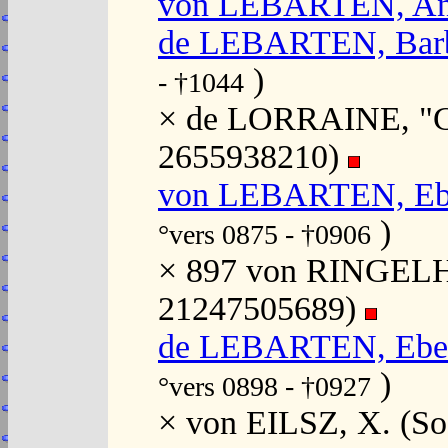
von LEBARTEN, A
de LEBARTEN, Bar
)
- †1044
× de LORRAINE, "Go
2655938210)
von LEBARTEN, Ebb
)
°vers 0875 - †0906
× 897 von RINGELH
21247505689)
de LEBARTEN, Eberh
)
°vers 0898 - †0927
× von EILSZ, X. (S