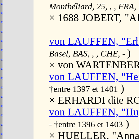
Montbéliard, 25, , , FRA,
× 1688 JOBERT, "Al
von LAUFFEN, "Erh
)
Basel, BAS, , , CHE,
-
× von WARTENBERG,
von LAUFFEN, "He
)
†entre 1397 et 1401
× ERHARDI dite RO
von LAUFFEN, "Hu
)
- †entre 1396 et 1403
× HUELLER, "Anna"