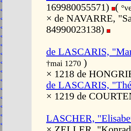
169980055571)
(
°v
× de NAVARRE, "Sanc
84990023138)
de LASCARIS, "Mar
)
†mai 1270
× 1218 de HONGRIE,
de LASCARIS, "Théo
× 1219 de COURTE
LASCHER, "Elisabe
× ZELLER, "Konrad