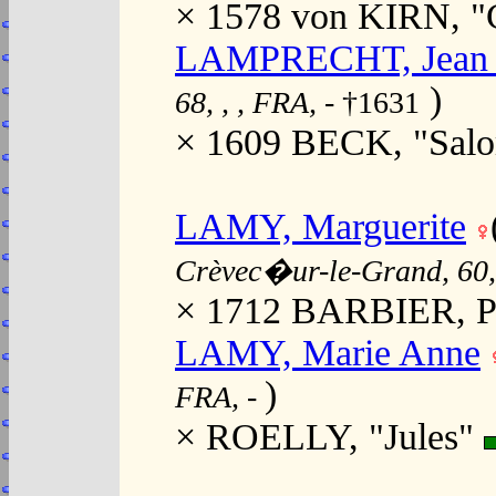
× 1578 von KIRN, "C
LAMPRECHT, Jean 
)
68, , , FRA,
- †1631
× 1609 BECK, "Sal
LAMY, Marguerite
Crèvec�ur-le-Grand, 60,
× 1712 BARBIER, P
LAMY, Marie Anne
)
FRA,
-
× ROELLY, "Jules"