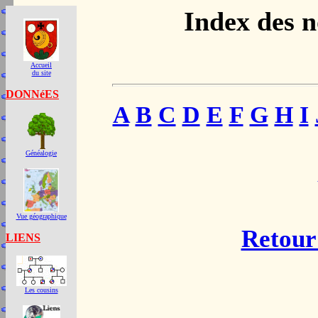
Index des 
Accueil
du site
DONNéES
A
B
C
D
E
F
G
H
I
Généalogie
Vue géographique
Retour 
LIENS
Les cousins