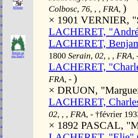
)
Colbosc, 76, , , FRA,
M'écrire
× 1901 VERNIER, "S
LACHERET, "André
LACHERET, Benjamin
1800
Serain, 02, , , FRA,
Retour au
site Rœlly
LACHERET, "Charl
)
FRA,
-
× DRUON, "Margueri
LACHERET, Charles
02, , , FRA,
- †février 19
× 1892 PASCAL, "Ma
LACHERET, "Elie" C