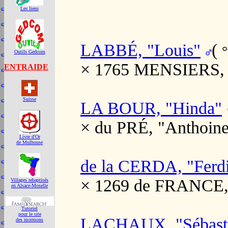
Les liens
LABBÉ, "Louis"
(
°
Outils Gedcom
× 1765 MENSIERS, 
ENTRAIDE
Suisse
LA BOUR, "Hinda"
× du PRÉ, "Anthoine
Livre d'Or
de Mulhouse
de la CERDA, "Ferd
× 1269 de FRANCE,
Villages rebaptisés
en Alsace-Moselle
Tutoriel
pour le site
LACHAUX, "Sébast
des mormons