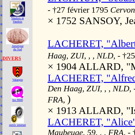
- †27 février 1795
Cervon,
× 1752 SANSOY, Je
Vaudois et
Vaudois
LACHERET, "Albert
Amerique
du Sud
Haag, ZUI, , , NLD,
- †2
DIVERS
× 1904 ALLARD, "M
LACHERET, "Alfred"
Valangin
Den Haag, ZUI, , , NLD,
)
FRA,
Iso 9000
× 1913 ALLARD, "Isa
LACHERET, "Alice"
outils internet
Maubeuge, 59, , , FRA,
-