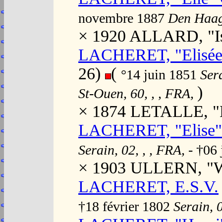
novembre 1887
Den Haag
× 1920 ALLARD, "Isa
LACHERET, "Elisée"
26)
(
°14 juin 1851
Ser
)
St-Ouen, 60, , , FRA,
× 1874 LETALLE, "M
LACHERET, "Elise" 
Serain, 02, , , FRA,
- †06
× 1903 ULLERN, "Wi
LACHERET, E.S.V.
†18 février 1802
Serain, 