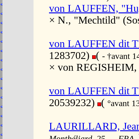
von LAUFFEN, "Hu
× N., "Mechtild" (S
von LAUFFEN dit 
1283702)
(
- †avant 
× von REGISHEIM, "
von LAUFFEN dit 
20539232)
(
°avant 1
LAURILLARD, Jean
Montbéliard, 25, , , FRA,