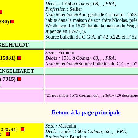
Décès :
1594
à Colmar, 68, , , FRA,
Profession :
Sellier
Note
#Générale#Bourgeois de Colmar en 1568 (li
habite dans la maison de son frère Nicolas, prè
830)
Westhusen. En 1570, habite la maison du Wagkel
stipende en 1597 (?).
Source bulletin du C.G.A. n° 42 p.229 et n° 52
NGELHARDT
Sexe :
Féminin
15831)
Décès :
1581
à Colmar, 68, , , FRA,
Note
#Générale#Source bulletins du C.G.A. n° 
- ENGELHARDT
a 7915)
°21 novembre 1575
Colmar, 68, , , FRA,
- †26 décembr
Retour à la page principale
Sexe :
Masculin
 320744) 
Décès :
après 1560
à Colmar, 68, , , FRA,
2) 
Profession :
Boucher