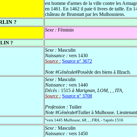
est homme d'armes de la ville contre les Armag
en 1461. En 1462 il paie 6 livres de taille. En 14
château de Brunstatt par les Mulhousiens.
LIN ?
Sexe :
Féminin
LIN ?
Sexe :
Masculin
Naissance :
vers 1430
Source :
Source n° 3672
Note
#Générale#Possède des biens à Illzach.
Sexe :
Masculin
Naissance :
vers 1440
Décès :
1515
à Marignan, LOM, , , ITA,
Source :
Source n° 3708
Profession :
Tuilier
Note
#Générale#Tuilier à Mulhouse. Lieutenant 
°vers 1445
Mulhouse, 68, , , FRA,
- †après 1516
Sexe :
Masculin
Naissance :
vers 1450