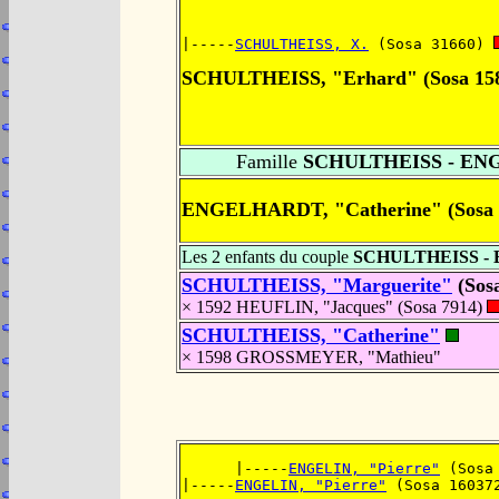
|-----
SCHULTHEISS, X.
 (Sosa 31660) 
SCHULTHEISS, "Erhard" (Sosa 15
Famille
SCHULTHEISS - E
ENGELHARDT, "Catherine" (Sosa 
Les 2 enfants du couple
SCHULTHEISS 
SCHULTHEISS, "Marguerite"
(Sos
× 1592 HEUFLIN, "Jacques" (Sosa 7914)
SCHULTHEISS, "Catherine"
× 1598 GROSSMEYER, "Mathieu"
      |-----
ENGELIN, "Pierre"
 (Sosa
|-----
ENGELIN, "Pierre"
 (Sosa 16037