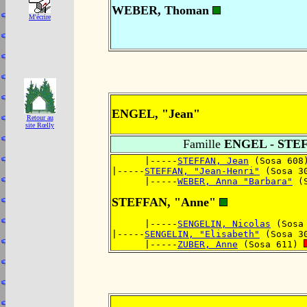
WEBER, Thoman
M'écrire
ENGEL, "Jean"
Retour au
site Rœlly
Famille
ENGEL - STE
      |-----
STEFFAN, Jean
 (Sosa 608
|-----
STEFFAN, "Jean-Henri"
 (Sosa 3
      |-----
WEBER, Anna "Barbara"
 (
STEFFAN, "Anne"
      |-----
SENGELIN, Nicolas
 (Sosa
|-----
SENGELIN, "Elisabeth"
 (Sosa 3
      |-----
ZUBER, Anne
 (Sosa 611) 