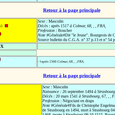
Retour à la page principale
Sexe :
Masculin
Décès :
après 1517
à Colmar, 68, , , FRA,
4) 
Profession :
Boucher
Note
#Générale#Dit "le Jeune". Bourgeois de 
Source bulletin du C.G.A. n° 37 p.13 et n° 54 p
 X
- †après 1560
Colmar, 68, , , FRA,
Retour à la page principale
Sexe :
Masculin
Naissance :
26 septembre 1494
à Strasbourg,
Décès :
20 mars 1541
à Strasbourg, 67, , , 
Profession :
Négociant en draps
Note
#Générale#Fils de Christophe Engelma
de Strasbourg en 1494, mort à Strasbourg 04
1468, morte à Strasbourg 09.10.1515. Bour