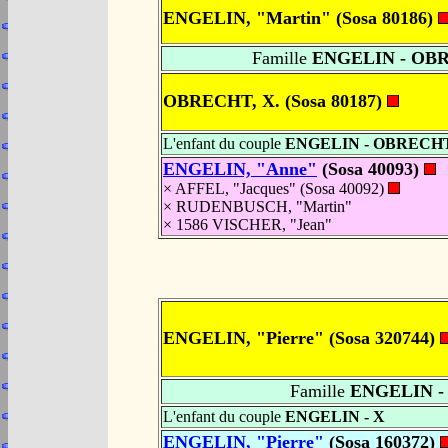
ENGELIN, "Martin" (Sosa 80186)
Famille
ENGELIN - OB
OBRECHT, X. (Sosa 80187)
L'enfant du couple
ENGELIN - OBRECH
ENGELIN, "Anne"
(Sosa 40093)
× AFFEL, "Jacques" (Sosa 40092)
× RUDENBUSCH, "Martin"
× 1586 VISCHER, "Jean"
ENGELIN, "Pierre" (Sosa 320744)
Famille
ENGELIN -
L'enfant du couple
ENGELIN - X
ENGELIN, "Pierre"
(Sosa 160372)