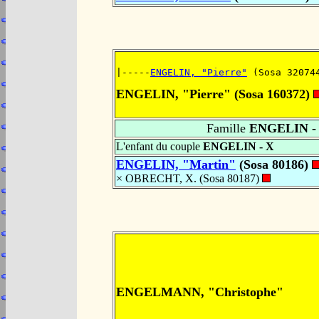
|-----
ENGELIN, "Pierre"
 (Sosa 32074
ENGELIN, "Pierre" (Sosa 160372)
Famille
ENGELIN -
L'enfant du couple
ENGELIN - X
ENGELIN, "Martin"
(Sosa 80186)
× OBRECHT, X. (Sosa 80187)
ENGELMANN, "Christophe"