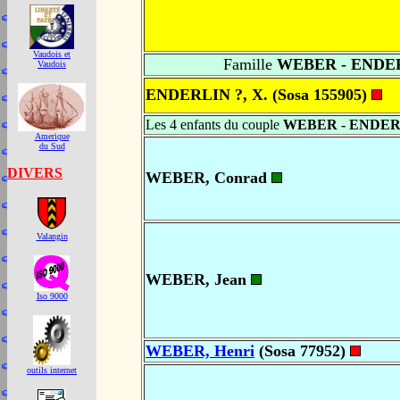
Vaudois et
Famille
WEBER - ENDER
Vaudois
ENDERLIN ?, X. (Sosa 155905)
Les 4 enfants du couple
WEBER - ENDER
Amerique
du Sud
DIVERS
WEBER, Conrad
Valangin
WEBER, Jean
Iso 9000
WEBER, Henri
(Sosa 77952)
outils internet