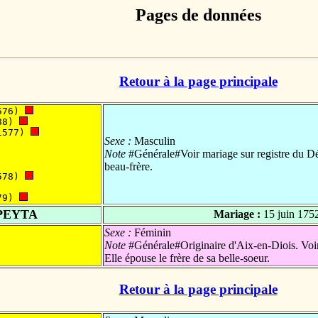
Pages de données
Retour à la page principale
576) 
88) 
1577) 
Sexe :
Masculin
Note
#Générale#Voir mariage sur registre du Dés
beau-frère.
578) 
79) 
PEYTA
Mariage :
15 juin 175
Sexe :
Féminin
Note
#Générale#Originaire d'Aix-en-Diois. Voir
Elle épouse le frère de sa belle-soeur.
Retour à la page principale