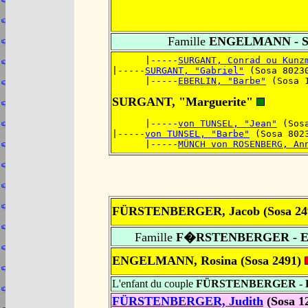
Famille
ENGELMANN - 
      |-----
SURGANT, Conrad ou Kunz
|-----
SURGANT, "Gabriel"
 (Sosa 8023
      |-----
EBERLIN, "Barbe"
 (Sosa 
SURGANT, "Marguerite"
      |-----
von TUNSEL, "Jean"
 (Sos
|-----
von TUNSEL, "Barbe"
 (Sosa 802
      |-----
MÜNCH von ROSENBERG, An
FÜRSTENBERGER, Jacob (Sosa 24
Famille
F�RSTENBERGER - 
ENGELMANN, Rosina (Sosa 2491)
L'enfant du couple
FÜRSTENBERGER -
FÜRSTENBERGER, Judith
(Sosa 1