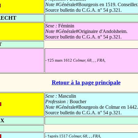
Note
#Générale#Bourgeois en 1519. Conseiller
Source bulletin du C.G.A. n° 54 p.321.
RECHT
Sexe :
Féminin
Note
#Générale#Originaire d'Andolsheim.
Source bulletin du C.G.A. n° 54 p.321.
T
- †25 mars 1612
Colmar, 68, , , FRA,
Retour à la page principale
Sexe :
Masculin
Profession :
Boucher
Note
#Générale#Bourgeois de Colmar en 1442.
Source bulletin du C.G.A. n° 54 p.321.
 X
- †après 1517
Colmar, 68, , , FRA,