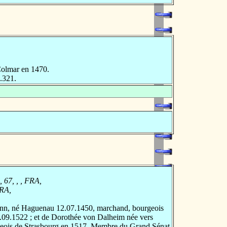
Colmar en 1470.
.321.
 67, , , FRA,
FRA,
nn, né Haguenau 12.07.1450, marchand, bourgeois
.09.1522 ; et de Dorothée von Dalheim née vers
geois de Strasbourg en 1517. Membre du Grand Sénat