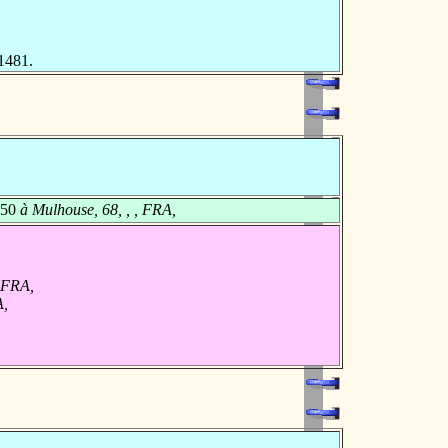
 1481.
750
à Mulhouse, 68, , , FRA,
, FRA,
A,