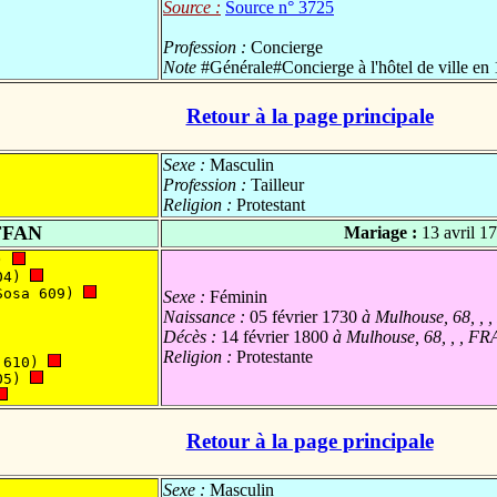
Source :
Source n° 3725
Profession :
Concierge
Note
#Générale#Concierge à l'hôtel de ville en
Retour à la page principale
Sexe :
Masculin
Profession :
Tailleur
Religion :
Protestant
FFAN
Mariage :
13 avril 1
) 
04) 
Sosa 609) 
Sexe :
Féminin
Naissance :
05 février 1730
à Mulhouse, 68, , 
Décès :
14 février 1800
à Mulhouse, 68, , , FR
Religion :
Protestante
 610) 
05) 
Retour à la page principale
Sexe :
Masculin