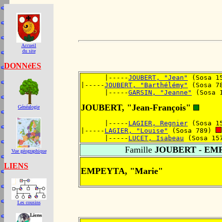
Accueil
du site
DONNéES
      |-----
JOUBERT, "Jean"
 (Sosa 1
|-----
JOUBERT, "Barthélémy"
 (Sosa 7
      |-----
GARSIN, "Jeanne"
 (Sosa 
JOUBERT, "Jean-François"
Généalogie
      |-----
LAGIER, Regnier
 (Sosa 1
|-----
LAGIER, "Louise"
 (Sosa 789) 
      |-----
LUCET, Isabeau
 (Sosa 15
Famille
JOUBERT - EM
Vue géographique
LIENS
EMPEYTA, "Marie"
Les cousins