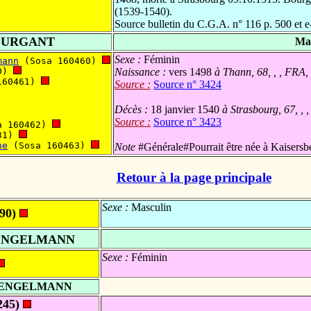
(1539-1540).
Source bulletin du C.G.A. n° 116 p. 500 et
SURGANT
Mar
Sexe :
Féminin
mann
 (Sosa 160460) 
0) 
Naissance :
vers 1498
à Thann, 68, , , FRA,
160461) 
Source :
Source n° 3424
Décès :
18 janvier 1540
à Strasbourg, 67, , 
Source :
Source n° 3423
a 160462) 
31) 
ne
 (Sosa 160463) 
Note
#Générale#Pourrait être née à Kaisersb
Retour à la page principale
Sexe :
Masculin
90)
ENGELMANN
Sexe :
Féminin
 ENGELMANN
245)