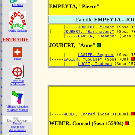
EMPEYTA, "Pierre"
Les liens
Famille
EMPEYTA - JO
      |-----
JOUBERT, "Jean"
 (Sosa 1
Outils Gedcom
|-----
JOUBERT, "Barthélémy"
 (Sosa 7
      |-----
GARSIN, "Jeanne"
 (Sosa 
ENTRAIDE
JOUBERT, "Anne"
      |-----
LAGIER, Regnier
 (Sosa 1
|-----
LAGIER, "Louise"
 (Sosa 789) 
Suisse
      |-----
LUCET, Isabeau
 (Sosa 15
Livre d'Or
de Mulhouse
Villages rebaptisés
en Alsace-Moselle
|-----
WEBER, Conrad
 (Sosa 311808) 
WEBER, Conrad (Sosa 155904)
Tutoriel
pour le site
des mormons