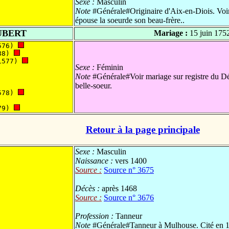
Sexe :
Masculin
Note
#Générale#Originaire d'Aix-en-Diois. Voir 
épouse la soeurde son beau-frère..
UBERT
Mariage :
15 juin 175
576) 
88) 
1577) 
Sexe :
Féminin
Note
#Générale#Voir mariage sur registre du Dés
belle-soeur.
578) 
79) 
Retour à la page principale
Sexe :
Masculin
Naissance :
vers 1400
Source :
Source n° 3675
Décès :
après 1468
Source :
Source n° 3676
Profession :
Tanneur
Note
#Générale#Tanneur à Mulhouse. Cité en 145