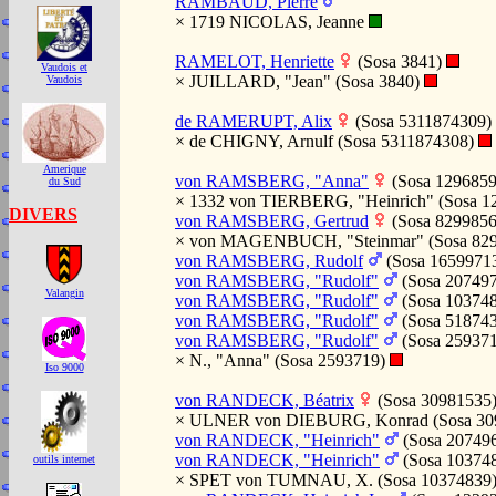
RAMBAUD, Pierre
× 1719 NICOLAS, Jeanne
RAMELOT, Henriette
(Sosa 3841)
Vaudois et
× JUILLARD, "Jean" (Sosa 3840)
Vaudois
de RAMERUPT, Alix
(Sosa 5311874309)
× de CHIGNY, Arnulf (Sosa 5311874308)
Amerique
von RAMSBERG, "Anna"
(Sosa 129685
du Sud
× 1332 von TIERBERG, "Heinrich" (Sosa 1
DIVERS
von RAMSBERG, Gertrud
(Sosa 829985
× von MAGENBUCH, "Steinmar" (Sosa 82
von RAMSBERG, Rudolf
(Sosa 1659971
von RAMSBERG, "Rudolf"
(Sosa 20749
Valangin
von RAMSBERG, "Rudolf"
(Sosa 10374
von RAMSBERG, "Rudolf"
(Sosa 51874
von RAMSBERG, "Rudolf"
(Sosa 25937
× N., "Anna" (Sosa 2593719)
Iso 9000
von RANDECK, Béatrix
(Sosa 30981535
× ULNER von DIEBURG, Konrad (Sosa 30
von RANDECK, "Heinrich"
(Sosa 20749
von RANDECK, "Heinrich"
(Sosa 10374
outils internet
× SPET von TUMNAU, X. (Sosa 10374839