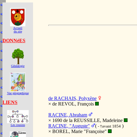
Accueil
du site
DONNéES
Généalogie
Vue géographique
de RACHAIS, Polyxène
LIENS
× de REVOL, François
RACINE, Abraham
× 1690 de la REUSSILLE, Madeleine
RACINE, "Auguste"
(
)
Les cousins
- †avant 1854
× BOREL, Marie "Françoise"