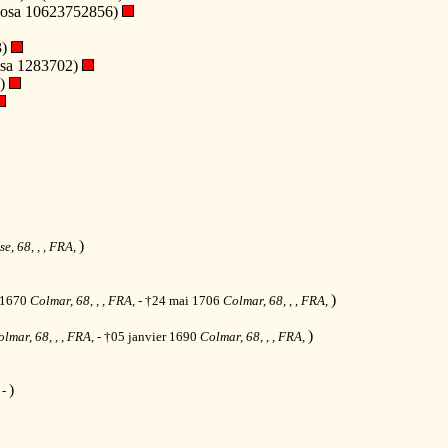
(Sosa 10623752856)
3)
sa 1283702)
6)
)
e, 68, , , FRA,
)
 1670
Colmar, 68, , , FRA,
- †24 mai 1706
Colmar, 68, , , FRA,
)
lmar, 68, , , FRA,
- †05 janvier 1690
Colmar, 68, , , FRA,
)
 -