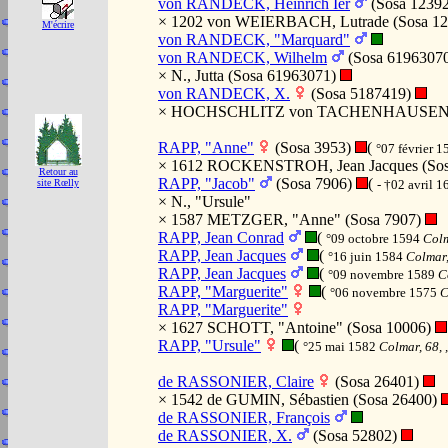
von RANDECK, Heinrich Ier
(Sosa 1239
× 1202 von WEIERBACH, Lutrade (Sosa 1
M'écrire
von RANDECK, "Marquard"
von RANDECK, Wilhelm
(Sosa 6196307
× N., Jutta (Sosa 61963071)
von RANDECK, X.
(Sosa 5187419)
× HOCHSCHLITZ von TACHENHAUSEN, "F
RAPP, "Anne"
(Sosa 3953)
(
°07 février 
× 1612 ROCKENSTROH, Jean Jacques (Sos
Retour au
RAPP, "Jacob"
(Sosa 7906)
(
- †02 avril 
site Rœlly
× N., "Ursule"
× 1587 METZGER, "Anne" (Sosa 7907)
RAPP, Jean Conrad
(
°09 octobre 1594
Colm
RAPP, Jean Jacques
(
°16 juin 1584
Colmar,
RAPP, Jean Jacques
(
°09 novembre 1589
C
RAPP, "Marguerite"
(
°06 novembre 1575
C
RAPP, "Marguerite"
× 1627 SCHOTT, "Antoine" (Sosa 10006)
RAPP, "Ursule"
(
°25 mai 1582
Colmar, 68, 
de RASSONIER, Claire
(Sosa 26401)
× 1542 de GUMIN, Sébastien (Sosa 26400)
de RASSONIER, François
de RASSONIER, X.
(Sosa 52802)