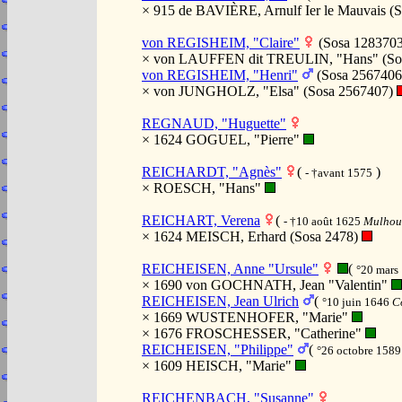
× 915 de BAVIÈRE, Arnulf Ier le Mauvais 
von REGISHEIM, "Claire"
(Sosa 128370
× von LAUFFEN dit TREULIN, "Hans" (So
von REGISHEIM, "Henri"
(Sosa 256740
× von JUNGHOLZ, "Elsa" (Sosa 2567407)
REGNAUD, "Huguette"
× 1624 GOGUEL, "Pierre"
REICHARDT, "Agnès"
(
)
- †avant 1575
× ROESCH, "Hans"
REICHART, Verena
(
- †10 août 1625
Mulhous
× 1624 MEISCH, Erhard (Sosa 2478)
REICHEISEN, Anne "Ursule"
(
°20 mars
× 1690 von GOCHNATH, Jean "Valentin"
REICHEISEN, Jean Ulrich
(
°10 juin 1646
Co
× 1669 WUSTENHOFER, "Marie"
× 1676 FROSCHESSER, "Catherine"
REICHEISEN, "Philippe"
(
°26 octobre 1589
× 1609 HEISCH, "Marie"
REICHENBACH, "Susanne"