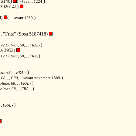
26140)
(
)
- †avant 1224
23926141)
0)
(
)
- †avant 1260
ritz" (Sosa 5187418)
)
1592
Colmar, 68, , , FRA,
-
a 3952)
)
1612
Colmar, 68, , , FRA,
)
ar, 68, , , FRA,
-
)
 68, , , FRA,
- †avant novembre 1589
)
olmar, 68, , , FRA,
-
)
olmar, 68, , , FRA,
-
)
, , FRA,
-