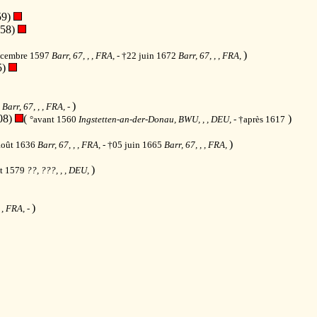
59)
058)
)
écembre 1597
Barr, 67, , , FRA,
- †22 juin 1672
Barr, 67, , , FRA,
5)
)
8
Barr, 67, , , FRA,
-
08)
(
)
°avant 1560
Ingstetten-an-der-Donau, BWU, , , DEU,
- †après 1617
)
août 1636
Barr, 67, , , FRA,
- †05 juin 1665
Barr, 67, , , FRA,
)
nt 1579
??, ???, , , DEU,
)
, , FRA,
-