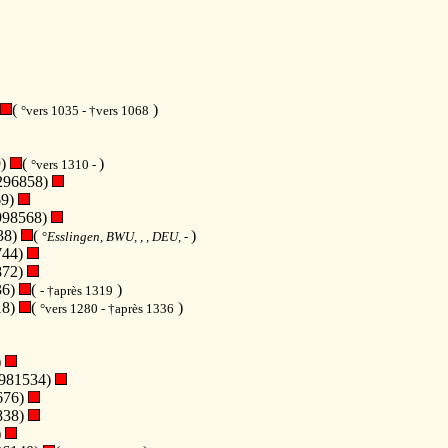
(
)
°vers 1035 - †vers 1068
9)
(
)
°vers 1310 -
296858)
69)
998568)
38)
(
)
°
Esslingen, BWU, , , DEU,
-
744)
872)
36)
(
)
- †après 1319
18)
(
)
°vers 1280 - †après 1336
)
981534)
676)
838)
)