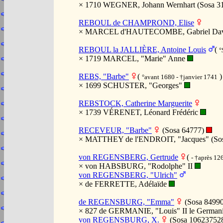
× 1710 WEGNER, Johann Wernhart (Sosa 3
REBOUL de CHAMPROND, Elise
× MARCEL d'HAUTECOMBE, Gabriel Da
REBOUL la JALLIÈRE, Antoine Louis
(
°
× 1719 MARCEL, "Marie" Anne
REBS, "Barbe"
(
)
°avant 1680 - †janvier 1741
× 1699 SCHUSTER, "Georges"
REBSTOCK, Catherine Marguerite
× 1739 VÉRENET, Léonard Frédéric
RECEVEUR, "Barbe"
(Sosa 64777)
× MATTHEY de l'ENDROIT, "Jacques" (So
von REGENSBERG, Gertrude
(
- †après 12
× von HABSBURG, "Rodolphe" II
von REGENSBERG, "Ulrich"
× de FERRETTE, Adélaïde
de REGENSBURG, "Emma"
(Sosa 8499
× 827 de GERMANIE, "Louis" II le German
von REGENSBURG, X.
(Sosa 10623752