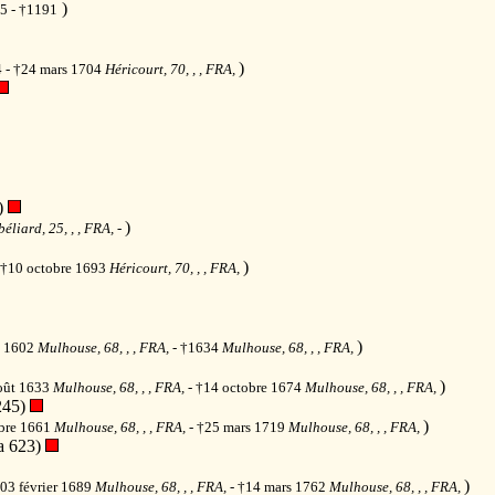
)
05 - †1191
)
4 - †24 mars 1704
Héricourt, 70, , , FRA,
)
)
éliard, 25, , , FRA,
-
)
 †10 octobre 1693
Héricourt, 70, , , FRA,
)
e 1602
Mulhouse, 68, , , FRA,
- †1634
Mulhouse, 68, , , FRA,
)
oût 1633
Mulhouse, 68, , , FRA,
- †14 octobre 1674
Mulhouse, 68, , , FRA,
245)
)
bre 1661
Mulhouse, 68, , , FRA,
- †25 mars 1719
Mulhouse, 68, , , FRA,
a 623)
)
°03 février 1689
Mulhouse, 68, , , FRA,
- †14 mars 1762
Mulhouse, 68, , , FRA,