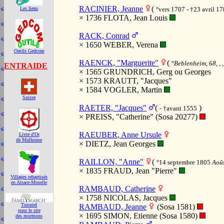
RACINIER, Jeanne
(
°vers 1707 - †23 avril 1
Les liens
× 1736 FLOTA, Jean Louis
RACK, Conrad
× 1650 WEBER, Verena
Outils Gedcom
RAENCK, "Marguerite"
(
°
Beblenheim, 68, , 
ENTRAIDE
× 1565 GRUNDRICH, Gerg ou Georges
× 1573 KRAUTT, "Jacques"
× 1584 VOGLER, Martin
Suisse
RAETER, "Jacques"
(
)
- †avant 1555
× PREISS, "Catherine" (Sosa 20277)
RAEUBER, Anne Ursule
Livre d'Or
de Mulhouse
× DIETZ, Jean Georges
RAILLON, "Anne"
(
°14 septembre 1805
Aoûs
× 1835 FRAUD, Jean "Pierre"
Villages rebaptisés
en Alsace-Moselle
RAMBAUD, Catherine
× 1758 NICOLAS, Jacques
Tutoriel
RAMBAUD, Jeanne
(Sosa 1581)
pour le site
× 1695 SIMON, Etienne (Sosa 1580)
des mormons