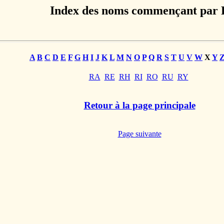
Index des noms commençant par 
A
B
C
D
E
F
G
H
I
J
K
L
M
N
O
P
Q
R
S
T
U
V
W
X
Y
RA
RE
RH
RI
RO
RU
RY
Retour à la page principale
Page suivante