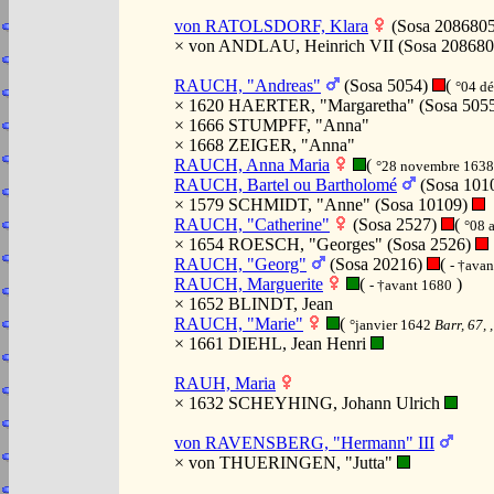
von RATOLSDORF, Klara
(Sosa 208680
× von ANDLAU, Heinrich VII (Sosa 20868
RAUCH, "Andreas"
(Sosa 5054)
(
°04 d
× 1620 HAERTER, "Margaretha" (Sosa 505
× 1666 STUMPFF, "Anna"
× 1668 ZEIGER, "Anna"
RAUCH, Anna Maria
(
°28 novembre 163
RAUCH, Bartel ou Bartholomé
(Sosa 101
× 1579 SCHMIDT, "Anne" (Sosa 10109)
RAUCH, "Catherine"
(Sosa 2527)
(
°08 
× 1654 ROESCH, "Georges" (Sosa 2526)
RAUCH, "Georg"
(Sosa 20216)
(
- †ava
RAUCH, Marguerite
(
)
- †avant 1680
× 1652 BLINDT, Jean
RAUCH, "Marie"
(
°janvier 1642
Barr, 67, 
× 1661 DIEHL, Jean Henri
RAUH, Maria
× 1632 SCHEYHING, Johann Ulrich
von RAVENSBERG, "Hermann" III
× von THUERINGEN, "Jutta"