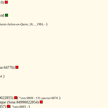
10)
vid
)
Saint-Julien-en-Quint, 26, , , FRA,
-
sa 64776)
)
64
0022855)
(
)
°vers 0809 - †31 janvier 0876
ique (Sosa 84990022854)
857)
(
)
°vers 0895 -