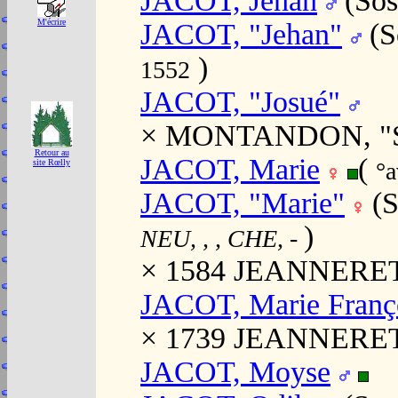
JACOT, Jehan
(Sos
M'écrire
JACOT, "Jehan"
(S
)
1552
JACOT, "Josué"
× MONTANDON, "S
Retour au
JACOT, Marie
(
°a
site Rœlly
JACOT, "Marie"
(S
)
NEU, , , CHE,
-
× 1584 JEANNERET,
JACOT, Marie Franç
× 1739 JEANNERET
JACOT, Moyse