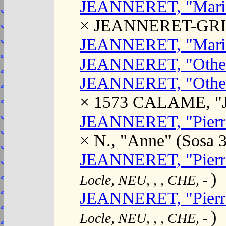
JEANNERET, "Mari
× JEANNERET-GRIS
JEANNERET, "Mari
JEANNERET, "Othe
JEANNERET, "Othe
× 1573 CALAME, "
JEANNERET, "Pierr
× N., "Anne" (Sosa 
JEANNERET, "Pierre
)
Locle, NEU, , , CHE,
-
JEANNERET, "Pierre
)
Locle, NEU, , , CHE,
-