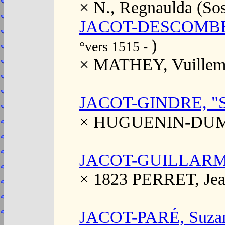
× N., Regnaulda (So
JACOT-DESCOMBES,
)
°vers 1515 -
× MATHEY, Vuilleme
JACOT-GINDRE, "S
× HUGUENIN-DUM
JACOT-GUILLARMOD
× 1823 PERRET, Je
JACOT-PARÉ, Suza