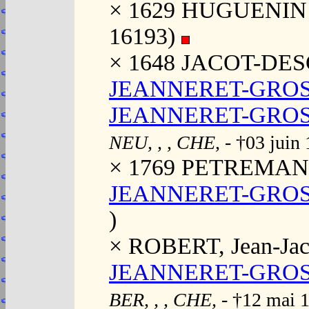
× 1629 HUGUENIN 
16193)
× 1648 JACOT-DES
JEANNERET-GROSJ
JEANNERET-GROSJ
NEU, , , CHE,
- †03 juin
× 1769 PETREMAND
JEANNERET-GROSJE
)
× ROBERT, Jean-Jac
JEANNERET-GROSJ
BER, , , CHE,
- †12 mai 