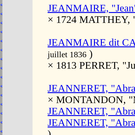
JEANMAIRE, "Jean
× 1724 MATTHEY, 
JEANMAIRE dit CAR
)
juillet 1836
× 1813 PERRET, "Ju
JEANNERET, "Abr
× MONTANDON, "M
JEANNERET, "Abr
JEANNERET, "Abr
)