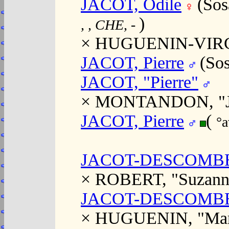
JACOT, Odile
(Sos
)
, , CHE,
-
× HUGUENIN-VIRCH
JACOT, Pierre
(Sos
JACOT, "Pierre"
× MONTANDON, "Ja
JACOT, Pierre
(
°a
JACOT-DESCOMBES
× ROBERT, "Suzann
JACOT-DESCOMBES,
× HUGUENIN, "Mar