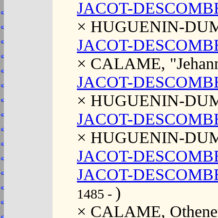
JACOT-DESCOMBES,
× HUGUENIN-DUMI
JACOT-DESCOMBES,
× CALAME, "Jehann
JACOT-DESCOMBES,
× HUGUENIN-DUMI
JACOT-DESCOMBES,
× HUGUENIN-DUMI
JACOT-DESCOMBES,
JACOT-DESCOMBES
)
1485 -
× CALAME, Othenet