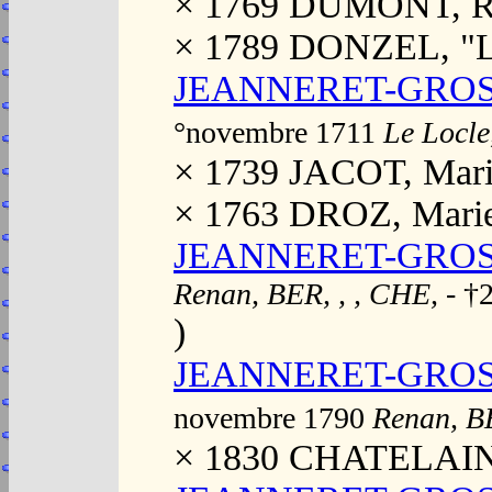
× 1769 DUMONT, Ros
× 1789 DONZEL, "L
JEANNERET-GROSJ
°novembre 1711
Le Locle
× 1739 JACOT, Mari
× 1763 DROZ, Marie
JEANNERET-GROSJ
Renan, BER, , , CHE,
- †
)
JEANNERET-GROSJE
novembre 1790
Renan, B
× 1830 CHATELAIN, 