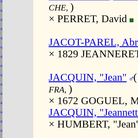
)
CHE,
× PERRET, David
JACOT-PAREL, Abr
× 1829 JEANNERET
JACQUIN, "Jean"
)
FRA,
× 1672 GOGUEL, Ma
JACQUIN, "Jeannett
× HUMBERT, "Jean"