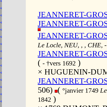
JEANNERET-GROSJ
JEANNERET-GROSJ
JEANNERET-GROSJ
Le Locle, NEU, , , CHE,
JEANNERET-GROSJ
(
)
- †vers 1692
× HUGUENIN-DUMIT
JEANNERET-GROSJ
506)
(
°janvier 1749
Le
)
1842