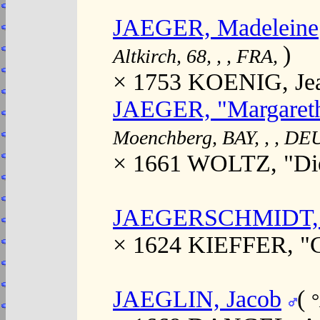
JAEGER, Madeleine
)
Altkirch, 68, , , FRA,
× 1753 KOENIG, Je
JAEGER, "Margaret
Moenchberg, BAY, , , DE
× 1661 WOLTZ, "Die
JAEGERSCHMIDT, "
× 1624 KIEFFER, "C
JAEGLIN, Jacob
(
°