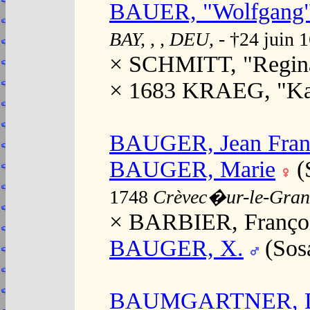
BAUER, "Wolfgang
BAY, , , DEU,
- †24 juin 
× SCHMITT, "Regina
× 1683 KRAEG, "Ka
BAUGER, Jean Fran
BAUGER, Marie
(
1748
Crèvec�ur-le-Grand
× BARBIER, Françoi
BAUGER, X.
(Sos
BAUMGARTNER, D