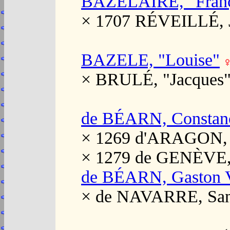
BAZELAIRE, "Franç
× 1707 RÉVEILLÉ, 
BAZELE, "Louise"
× BRULÉ, "Jacques
de BÉARN, Constan
× 1269 d'ARAGON,
× 1279 de GENÈVE,
de BÉARN, Gaston 
× de NAVARRE, Sa