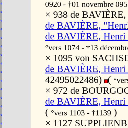
0920 - †01 novembre 095
× 938 de BAVIÈRE, 
de BAVIÈRE, "Henri
de BAVIÈRE, Henri I
°vers 1074 - †13 décemb
× 1095 von SACHSEN
de BAVIÈRE, Henri I
42495022486)
(
°ver
× 972 de BOURGOGN
de BAVIÈRE, Henri I
(
)
°vers 1103 - †1139
× 1127 SUPPLIENBU