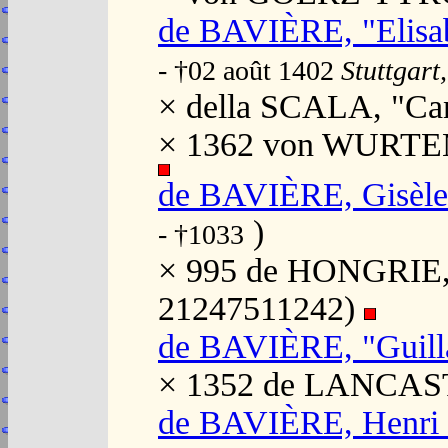
de BAVIÈRE, "Elisa
- †02 août 1402
Stuttgar
× della SCALA, "Ca
× 1362 von WURTEM
de BAVIÈRE, Gisèle
)
- †1033
× 995 de HONGRIE, "
21247511242)
de BAVIÈRE, "Guil
× 1352 de LANCAST
de BAVIÈRE, Henri 