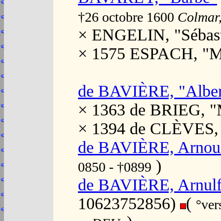
†26 octobre 1600
Colmar,
× ENGELIN, "Sébast
× 1575 ESPACH, "Ma
de BAVIÈRE, "Albert
× 1363 de BRIEG, "
× 1394 de CLÈVES, 
de BAVIÈRE, Arnoul
)
0850 - †0899
de BAVIÈRE, Arnulf 
10623752856)
(
°ver