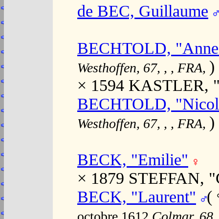
de BEC, Guillaume
BECHTOLD, "Anne
)
Westhoffen, 67, , , FRA,
× 1594 KASTLER, "J
BECHTOLD, "Nicol
)
Westhoffen, 67, , , FRA,
BECK, "Emilie"
× 1879 STEFFAN, "
BECK, "Laurent"
(
octobre 1612
Colmar, 68,