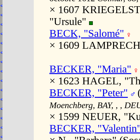
× 1607 KRIEGELS
"Ursule"
BECK, "Salomé"
× 1609 LAMPRECHT,
BECKER, "Maria"
× 1623 HAGEL, "Th
BECKER, "Peter"
(
Moenchberg, BAY, , , DE
× 1599 NEUER, "Ku
BECKER, "Valentin