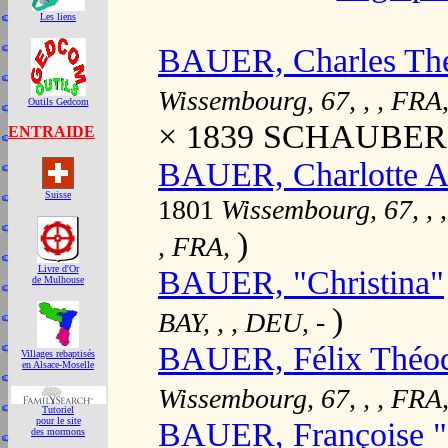
Les liens
BAUER, Charles Th
Wissembourg, 67, , , FRA
Outils Gedcom
× 1839 SCHAUBERG
ENTRAIDE
BAUER, Charlotte A
Suisse
1801
Wissembourg, 67, , 
)
, FRA,
Livre d'Or
BAUER, "Christina"
de Mulhouse
)
BAY, , , DEU,
-
BAUER, Félix Théo
Villages rebaptisés
en Alsace-Moselle
Wissembourg, 67, , , FRA
Tutoriel
pour le site
BAUER, Françoise "E
des mormons