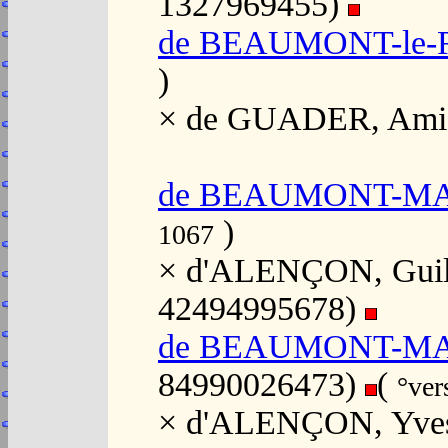
1327969455)
de BEAUMONT-le-R
)
× de GUADER, Ami
de BEAUMONT-MAI
)
1067
× d'ALENÇON, Guill
42494995678)
de BEAUMONT-MAI
84990026473)
(
°ver
× d'ALENÇON, Yves a