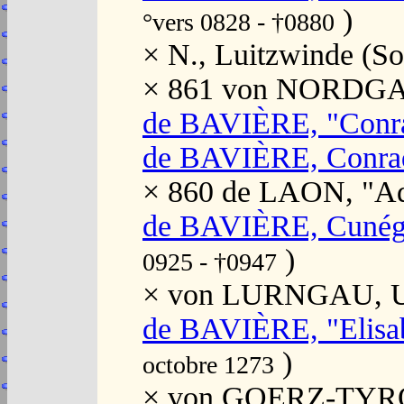
)
°vers 0828 - †0880
× N., Luitzwinde (
× 861 von NORDGA
de BAVIÈRE, "Conr
de BAVIÈRE, Conrad
× 860 de LAON, "Ad
de BAVIÈRE, Cuné
)
0925 - †0947
× von LURNGAU, Uda
de BAVIÈRE, "Elisa
)
octobre 1273
× von GOERZ-TYROL