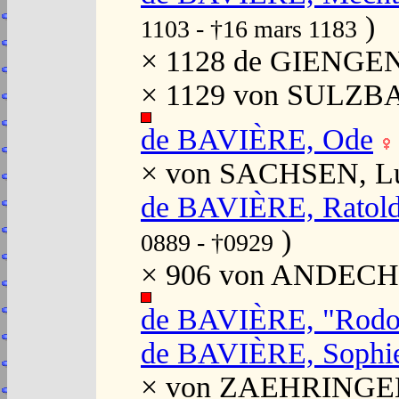
)
1103 - †16 mars 1183
× 1128 de GIENGEN,
× 1129 von SULZBAC
de BAVIÈRE, Ode
× von SACHSEN, Lu
de BAVIÈRE, Ratold
)
0889 - †0929
× 906 von ANDECHS,
de BAVIÈRE, "Rodo
de BAVIÈRE, Sophi
× von ZAEHRINGEN,