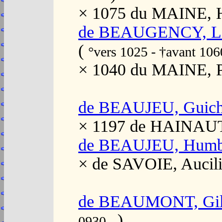
× 1075 du MAINE, H
de BEAUGENCY, Lan
(
°vers 1025 - †avant 106
× 1040 du MAINE, P
de BEAUJEU, Guicha
× 1197 de HAINAUT,
de BEAUJEU, Humb
× de SAVOIE, Aucil
de BEAUMONT, Gill
)
0930 -