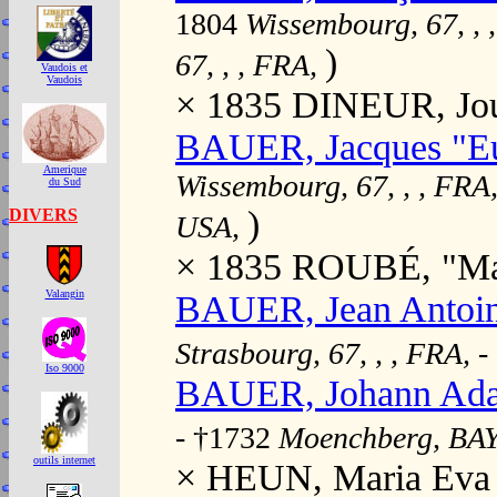
1804
Wissembourg, 67, , 
)
67, , , FRA,
Vaudois et
Vaudois
× 1835 DINEUR, Jouv
BAUER, Jacques "E
Amerique
Wissembourg, 67, , , FRA
du Sud
)
DIVERS
USA,
× 1835 ROUBÉ, "Mar
Valangin
BAUER, Jean Antoin
Strasbourg, 67, , , FRA,
-
Iso 9000
BAUER, Johann Ad
- †1732
Moenchberg, BAY
outils internet
× HEUN, Maria Ev