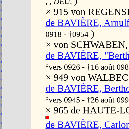
)
, , DEU,
× 915 von REGENSB
de BAVIÈRE, Arnulf
)
0918 - †0954
× von SCHWABEN, X
de BAVIÈRE, "Bertho
°vers 0926 - †16 août 09
× 949 von WALBECK,
de BAVIÈRE, Bertho
°vers 0945 - †26 août 09
× 965 de HAUTE-LO
de BAVIÈRE, Carlom