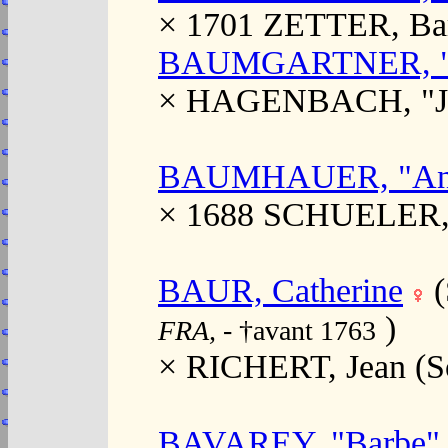
× 1701 ZETTER, Ba
BAUMGARTNER, "Sc
× HAGENBACH, "Je
BAUMHAUER, "An
× 1688 SCHUELER, 
BAUR, Catherine
(
)
FRA,
- †avant 1763
× RICHERT, Jean (S
BAVAREY, "Barbe"