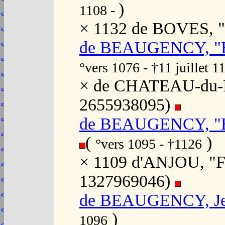
)
1108 -
× 1132 de BOVES, "
de BEAUGENCY, "El
°vers 1076 - †11 juillet 1
× de CHATEAU-du-L
2655938095)
de BEAUGENCY, "E
(
)
°vers 1095 - †1126
× 1109 d'ANJOU, "Fo
1327969046)
de BEAUGENCY, J
)
1096