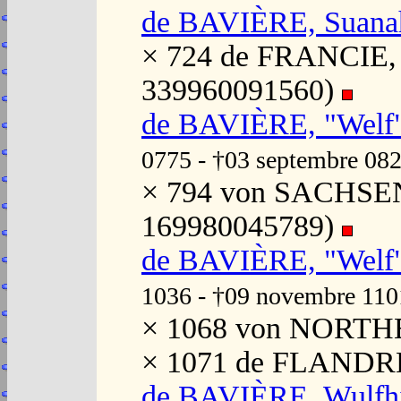
de BAVIÈRE, Suana
× 724 de FRANCIE, C
339960091560)
de BAVIÈRE, "Welf"
0775 - †03 septembre 08
× 794 von SACHSEN,
169980045789)
de BAVIÈRE, "Welf
1036 - †09 novembre 110
× 1068 von NORTHE
× 1071 de FLANDRES
de BAVIÈRE, Wulfhi