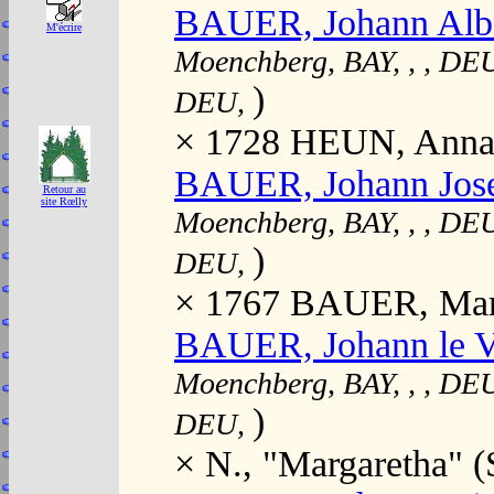
BAUER, Johann Alb
M'écrire
Moenchberg, BAY, , , DE
)
DEU,
× 1728 HEUN, Anna 
BAUER, Johann Jos
Retour au
site Rœlly
Moenchberg, BAY, , , DE
)
DEU,
× 1767 BAUER, Mar
BAUER, Johann le V
Moenchberg, BAY, , , DE
)
DEU,
× N., "Margaretha" 