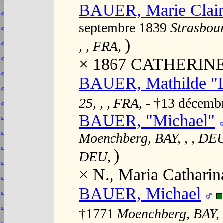
BAUER, Marie Clair
septembre 1839
Strasbour
)
, , FRA,
× 1867 CATHERINE, 
BAUER, Mathilde "
25, , , FRA,
- †13 décemb
BAUER, "Michael"
Moenchberg, BAY, , , DE
)
DEU,
× N., Maria Catharin
BAUER, Michael
†1771
Moenchberg, BAY, 