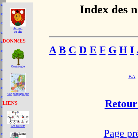
Index des 
Accueil
du site
DONNéES
A
B
C
D
E
F
G
H
I
Généalogie
BA
Vue géographique
Retour 
LIENS
Les cousins
Page pr