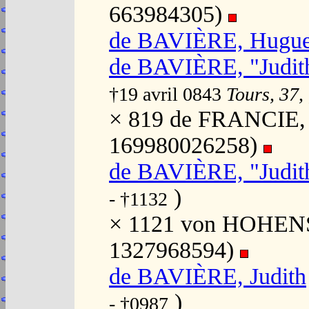
663984305)
de BAVIÈRE, Hugue
de BAVIÈRE, "Judit
†19 avril 0843
Tours, 37,
× 819 de FRANCIE, "
169980026258)
de BAVIÈRE, "Judit
)
- †1132
× 1121 von HOHENST
1327968594)
de BAVIÈRE, Judith
)
- †0987