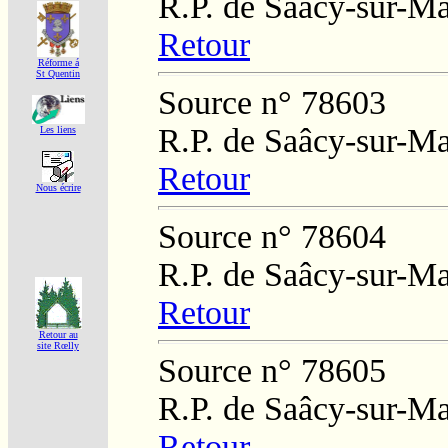
R.P. de Saâcy-sur-M
Retour
Réforme á
St Quentin
Source n° 78603
R.P. de Saâcy-sur-M
Les liens
Retour
Nous écrire
Source n° 78604
R.P. de Saâcy-sur-M
Retour
Retour au
site Rœlly
Source n° 78605
R.P. de Saâcy-sur-M
Retour