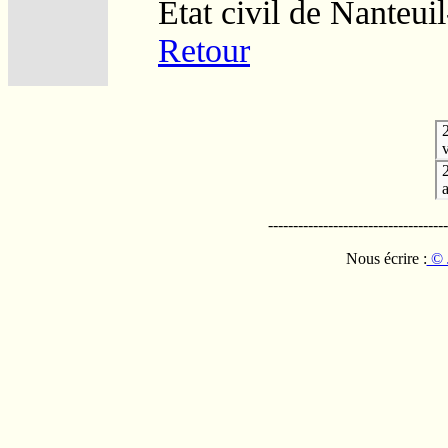
Etat civil de Nanteu
Retour
v
------------------------------------
Nous écrire :
© 