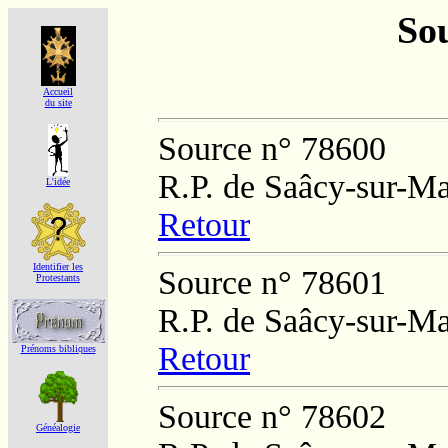
Sou
Accueil
du site
Source n° 78600
R.P. de Saâcy-sur-M
L'idée
Retour
Identifier les
Source n° 78601
Protestants
R.P. de Saâcy-sur-M
Retour
Prénoms bibliques
Source n° 78602
Généalogie