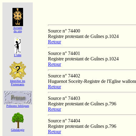
Accueil
Source n° 74400
du site
Registre protestant de Guînes p.1024
Retour
Source n° 74401
L'idée
Registre protestant de Guînes p.1024
Retour
Source n° 74402
Huguenot Soceity-Registre de l'Eglise wallo
Identifier les
Protestants
Retour
Source n° 74403
Registre protestant de Guînes p.796
Prénoms bibliques
Retour
Source n° 74404
Registre protestant de Guînes p.796
Généalogie
Retour