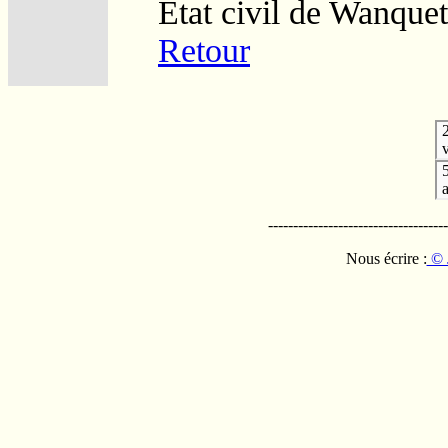
Etat civil de Wanquet
Retour
v
------------------------------------
Nous écrire :
© 