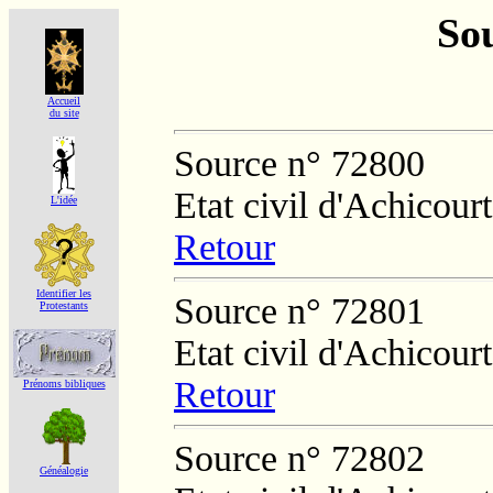
Sou
Accueil
du site
Source n° 72800
Etat civil d'Achicourt
L'idée
Retour
Identifier les
Source n° 72801
Protestants
Etat civil d'Achicourt
Retour
Prénoms bibliques
Source n° 72802
Généalogie