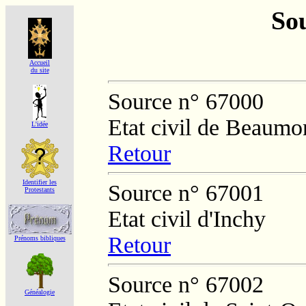
Sou
Accueil
du site
Source n° 67000
Etat civil de Beaumo
L'idée
Retour
Identifier les
Source n° 67001
Protestants
Etat civil d'Inchy
Retour
Prénoms bibliques
Source n° 67002
Généalogie