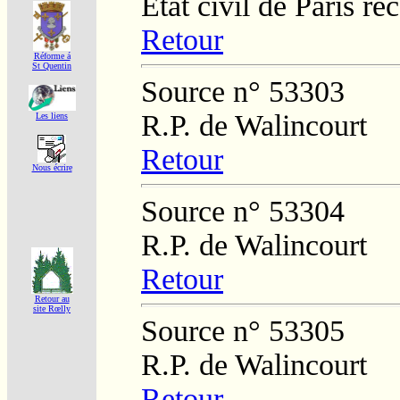
Etat civil de Paris re
Retour
Réforme á
St Quentin
Source n° 53303
R.P. de Walincourt
Les liens
Retour
Nous écrire
Source n° 53304
R.P. de Walincourt
Retour
Retour au
site Rœlly
Source n° 53305
R.P. de Walincourt
Retour