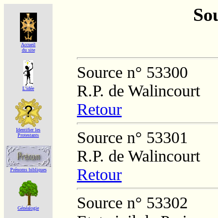
Sou
Accueil
du site
Source n° 53300
R.P. de Walincourt
L'idée
Retour
Identifier les
Source n° 53301
Protestants
R.P. de Walincourt
Retour
Prénoms bibliques
Source n° 53302
Généalogie