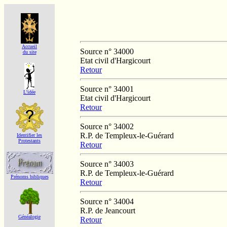
Accueil
Source n° 34000
du site
Etat civil d'Hargicourt
Retour
Source n° 34001
L'idée
Etat civil d'Hargicourt
Retour
Source n° 34002
R.P. de Templeux-le-Guérard
Identifier les
Protestants
Retour
Source n° 34003
R.P. de Templeux-le-Guérard
Prénoms bibliques
Retour
Source n° 34004
R.P. de Jeancourt
Généalogie
Retour