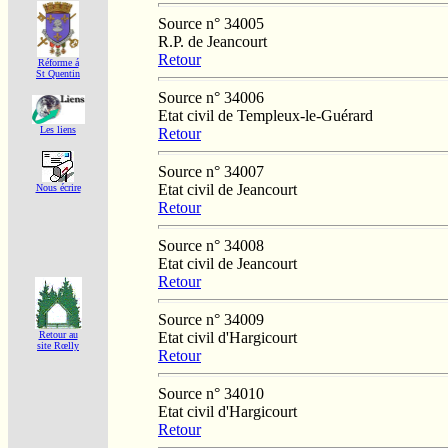
Source n° 34005
R.P. de Jeancourt
Retour
Réforme á
St Quentin
Source n° 34006
Etat civil de Templeux-le-Guérard
Les liens
Retour
Source n° 34007
Etat civil de Jeancourt
Nous écrire
Retour
Source n° 34008
Etat civil de Jeancourt
Retour
Source n° 34009
Etat civil d'Hargicourt
Retour au
site Rœlly
Retour
Source n° 34010
Etat civil d'Hargicourt
Retour