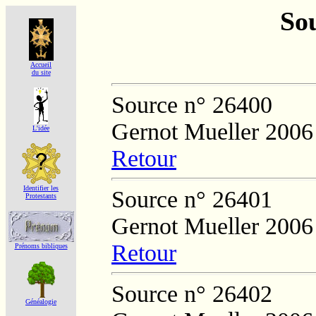
Sou
Accueil
du site
Source n° 26400
Gernot Mueller 2006
L'idée
Retour
Identifier les
Source n° 26401
Protestants
Gernot Mueller 2006
Retour
Prénoms bibliques
Source n° 26402
Généalogie