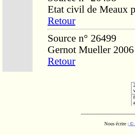
Etat civil de Meaux 
Retour
Source n° 26499
Gernot Mueller 2006
Retour
v
------------------------------------
Nous écrire :
© 