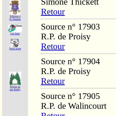
Simone Thickett
Retour
Réforme á
St Quentin
Source n° 17903
R.P. de Proisy
Les liens
Retour
Nous écrire
Source n° 17904
R.P. de Proisy
Retour
Retour au
site Rœlly
Source n° 17905
R.P. de Walincourt
Retour