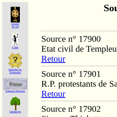
Sou
Accueil
du site
Source n° 17900
Etat civil de Temple
L'idée
Retour
Identifier les
Source n° 17901
Protestants
R.P. protestants de S
Retour
Prénoms bibliques
Source n° 17902
Généalogie