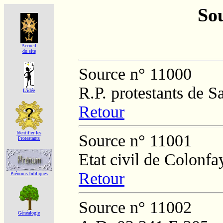
Sou
Accueil
du site
Source n° 11000
R.P. protestants de S
L'idée
Retour
Identifier les
Source n° 11001
Protestants
Etat civil de Colonfa
Retour
Prénoms bibliques
Source n° 11002
Généalogie