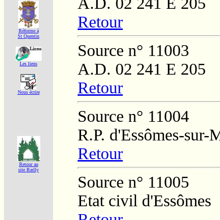
A.D. 02 241 E 205
Retour
Réforme á
St Quentin
Source n° 11003
A.D. 02 241 E 205
Les liens
Retour
Nous écrire
Source n° 11004
R.P. d'Essômes-sur-
Retour
Retour au
site Rœlly
Source n° 11005
Etat civil d'Essômes
Retour