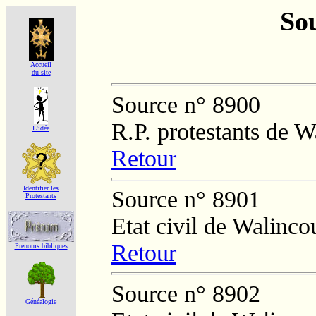
Sou
Accueil
du site
Source n° 8900
R.P. protestants de W
L'idée
Retour
Identifier les
Source n° 8901
Protestants
Etat civil de Walinco
Retour
Prénoms bibliques
Source n° 8902
Généalogie