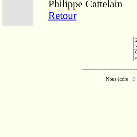
Philippe Cattelain
Retour
v
------------------------------------
Nous écrire :
© 