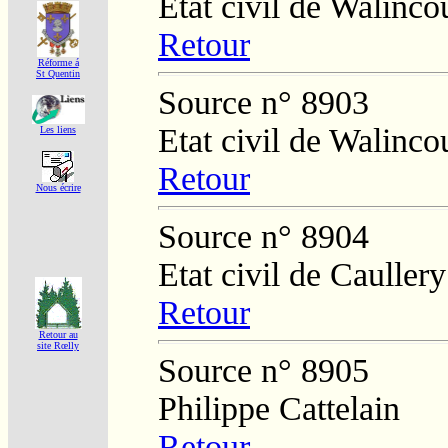
Etat civil de Walinco
Retour
Réforme á
St Quentin
Source n° 8903
Etat civil de Walinco
Les liens
Retour
Nous écrire
Source n° 8904
Etat civil de Caullery
Retour
Retour au
site Rœlly
Source n° 8905
Philippe Cattelain
Retour