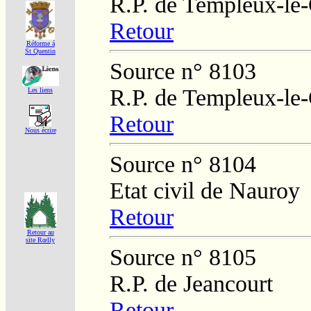
R.P. de Templeux-le
Retour
Réforme á
St Quentin
Source n° 8103
R.P. de Templeux-le
Les liens
Retour
Nous écrire
Source n° 8104
Etat civil de Nauroy
Retour
Retour au
site Rœlly
Source n° 8105
R.P. de Jeancourt
Retour