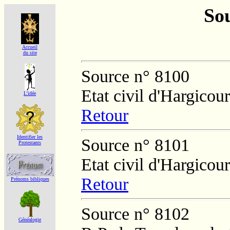
Sou
Accueil
du site
Source n° 8100
Etat civil d'Hargicour
L'idée
Retour
Identifier les
Source n° 8101
Protestants
Etat civil d'Hargicour
Retour
Prénoms bibliques
Source n° 8102
Généalogie